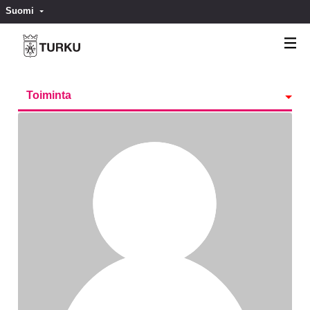
Suomi
Valitse kieli
Välj språk
Toiminta
Kunniamerkit
Seurattavat
Seuraajat
Ryhmät