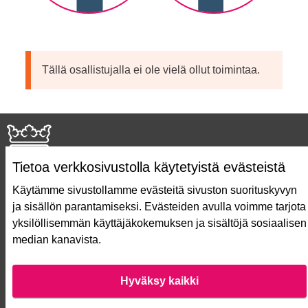
Tällä osallistujalla ei ole vielä ollut toimintaa.
Tietoa verkkosivustolla käytetyistä evästeistä
Käytämme sivustollamme evästeitä sivuston suorituskyvyn
ja sisällön parantamiseksi. Evästeiden avulla voimme tarjota
Näin äänestät Asukasbudjetissa
yksilöllisemmän käyttäjäkokemuksen ja sisältöjä sosiaalisen
Asukasbudjetin vaiheet
median kanavista.
Usein kysytyt kysymykset
Käyttöehdot
Saavutettavuusseloste
Hyväksy kaikki
Lataa avoimet datatiedostot