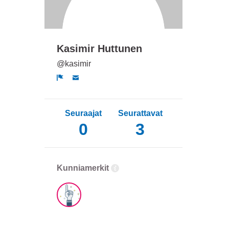
Kasimir Huttunen
@kasimir
Ilmoita
Seuraajat
Seurattavat
0
3
Kunniamerkit