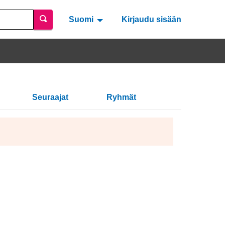
Suomi
Valitse kieli
Välj språk
Kirjaudu sisään
Seuraajat
Ryhmät