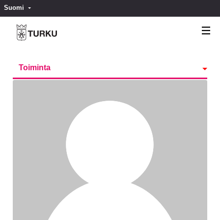
Suomi
Valitse kieli
Välj språk
Toiminta
Kunniamerkit
Seurattavat
Seuraajat
Ryhmät