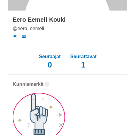
Eero Eemeli Kouki
@eero_eemeli
Ilmoita
Seuraajat
Seurattavat
0
1
Kunniamerkit