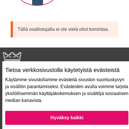
Tällä osallistujalla ei ole vielä ollut toimintaa.
Tietoa verkkosivustolla käytetyistä evästeistä
Käytämme sivustollamme evästeitä sivuston suorituskyvyn
ja sisällön parantamiseksi. Evästeiden avulla voimme tarjota
Näin äänestät Asukasbudjetissa
yksilöllisemmän käyttäjäkokemuksen ja sisältöjä sosiaalisen
Asukasbudjetin vaiheet
median kanavista.
Usein kysytyt kysymykset
Käyttöehdot
Saavutettavuusseloste
Hyväksy kaikki
Lataa avoimet datatiedostot