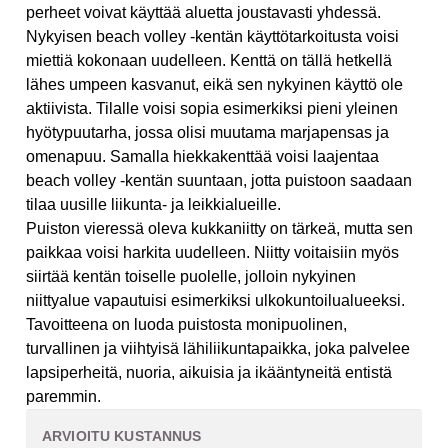
perheet voivat käyttää aluetta joustavasti yhdessä.
Nykyisen beach volley -kentän käyttötarkoitusta voisi
miettiä kokonaan uudelleen. Kenttä on tällä hetkellä
lähes umpeen kasvanut, eikä sen nykyinen käyttö ole
aktiivista. Tilalle voisi sopia esimerkiksi pieni yleinen
hyötypuutarha, jossa olisi muutama marjapensas ja
omenapuu. Samalla hiekkakenttää voisi laajentaa
beach volley -kentän suuntaan, jotta puistoon saadaan
tilaa uusille liikunta- ja leikkialueille.
Puiston vieressä oleva kukkaniitty on tärkeä, mutta sen
paikkaa voisi harkita uudelleen. Niitty voitaisiin myös
siirtää kentän toiselle puolelle, jolloin nykyinen
niittyalue vapautuisi esimerkiksi ulkokuntoilualueeksi.
Tavoitteena on luoda puistosta monipuolinen,
turvallinen ja viihtyisä lähiliikuntapaikka, joka palvelee
lapsiperheitä, nuoria, aikuisia ja ikääntyneitä entistä
paremmin.
ARVIOITU KUSTANNUS