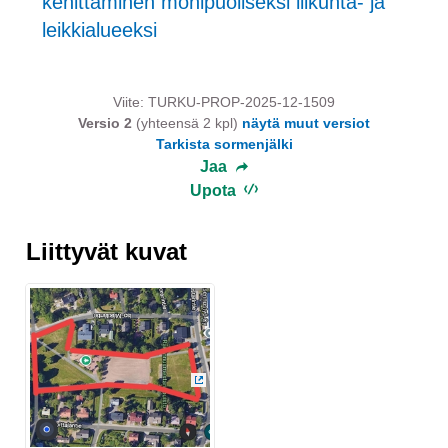
kehittäminen monipuoliseksi liikunta- ja
leikkialueeksi
Viite: TURKU-PROP-2025-12-1509
Versio 2
(yhteensä 2 kpl)
näytä muut versiot
Tarkista sormenjälki
Jaa
Upota
Liittyvät kuvat
(Ulkoinen linkki)