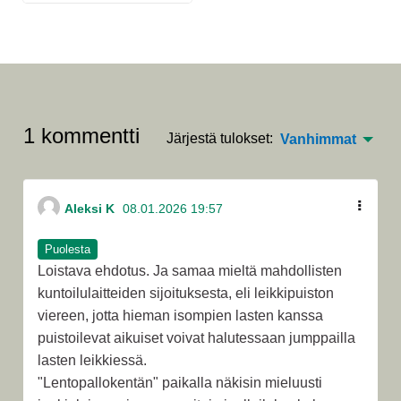
1 kommentti
Järjestä tulokset:
Vanhimmat
Aleksi K
08.01.2026 19:57
Puolesta
Loistava ehdotus. Ja samaa mieltä mahdollisten
kuntoilulaitteiden sijoituksesta, eli leikkipuiston
viereen, jotta hieman isompien lasten kanssa
puistoilevat aikuiset voivat halutessaan jumppailla
lasten leikkiessä.
"Lentopallokentän" paikalla näkisin mieluusti