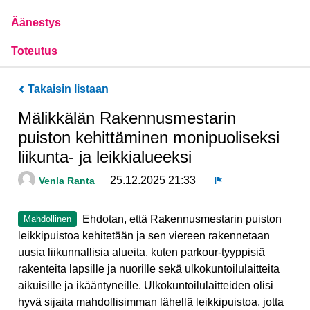
Äänestys
Toteutus
Takaisin listaan
Mälikkälän Rakennusmestarin
puiston kehittäminen monipuoliseksi
liikunta- ja leikkialueeksi
25.12.2025 21:33
Venla Ranta
Ilmoita
Ehdotan, että Rakennusmestarin puiston
Mahdollinen
leikkipuistoa kehitetään ja sen viereen rakennetaan
uusia liikunnallisia alueita, kuten parkour-tyyppisiä
rakenteita lapsille ja nuorille sekä ulkokuntoilulaitteita
aikuisille ja ikääntyneille. Ulkokuntoilulaitteiden olisi
hyvä sijaita mahdollisimman lähellä leikkipuistoa, jotta