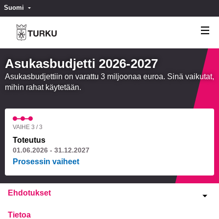
Suomi
Valitse kieli
Välj språk
Asukasbudjetti 2026-2027
Asukasbudjettiin on varattu 3 miljoonaa euroa. Sinä vaikutat,
mihin rahat käytetään.
VAIHE 3 / 3
Toteutus
01.06.2026 - 31.12.2027
Prosessin vaiheet
Ehdotukset
Tietoa