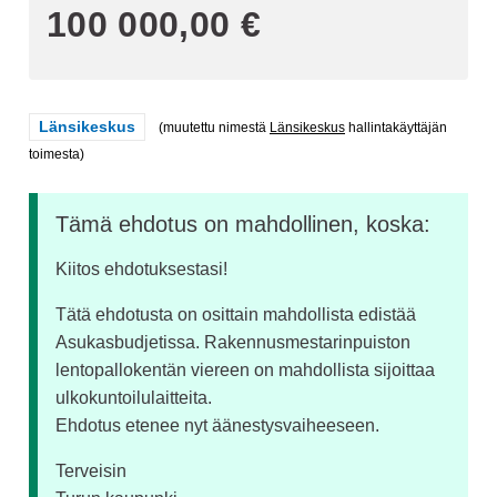
100 000,00 €
Rajaa tulokset teeman mukaan: Länsikeskus
Länsikeskus
(muutettu nimestä
Länsikeskus
hallintakäyttäjän
toimesta)
Tämä ehdotus on mahdollinen, koska:
Kiitos ehdotuksestasi!
Tätä ehdotusta on osittain mahdollista edistää
Asukasbudjetissa. Rakennusmestarinpuiston
lentopallokentän viereen on mahdollista sijoittaa
ulkokuntoilulaitteita.
Ehdotus etenee nyt äänestysvaiheeseen.
Terveisin