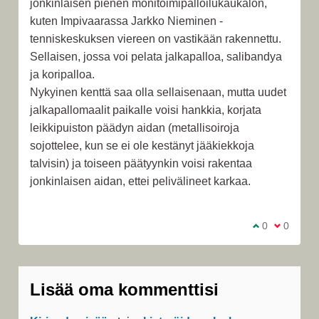
jonkinlaisen pienen monitoimipalloilukaukalon,
kuten Impivaarassa Jarkko Nieminen -
tenniskeskuksen viereen on vastikään rakennettu.
Sellaisen, jossa voi pelata jalkapalloa, salibandya
ja koripalloa.
Nykyinen kenttä saa olla sellaisenaan, mutta uudet
jalkapallomaalit paikalle voisi hankkia, korjata
leikkipuiston päädyn aidan (metallisoiroja
sojottelee, kun se ei ole kestänyt jääkiekkoja
talvisin) ja toiseen päätyynkin voisi rakentaa
jonkinlaisen aidan, ettei pelivälineet karkaa.
Olen samaa m
0
Olen eri 
0
Lisää oma kommenttisi