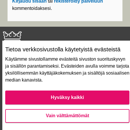
Kirjaudu sisään
tai
rekisteröidy palveluun
kommentoidaksesi.
Tietoa verkkosivustolla käytetyistä evästeistä
Käytämme sivustollamme evästeitä sivuston suorituskyvyn
ja sisällön parantamiseksi. Evästeiden avulla voimme tarjota
Näin äänestät Asukasbudjetissa
yksilöllisemmän käyttäjäkokemuksen ja sisältöjä sosiaalisen
Asukasbudjetin vaiheet
median kanavista.
Usein kysytyt kysymykset
Käyttöehdot
Saavutettavuusseloste
Hyväksy kaikki
Lataa avoimet datatiedostot
Evästeasetukset
Vain välttämättömät
Verkkosivusto luotu
vapaan ohjelmiston