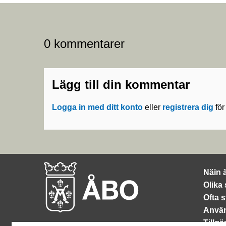
0 kommentarer
Lägg till din kommentar
Logga in med ditt konto
eller
registrera dig
för
Näin 
Olika
Ofta s
Använ
Tillg