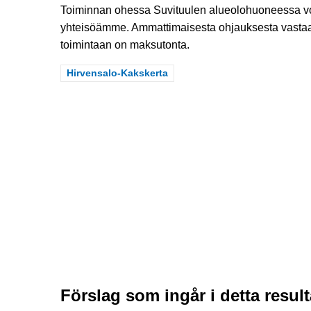
Toiminnan ohessa Suvituulen alueolohuoneessa voi 
yhteisöämme. Ammattimaisesta ohjauksesta vasta
toimintaan on maksutonta.
Filtrera resultat: Hirvensalo-Kakskerta
Hirvensalo-Kakskerta
Förslag som ingår i detta result