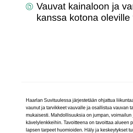
Vauvat kainaloon ja v
kanssa kotona oleville
Haarlan Suvituulessa järjestetään ohjattua liikunt
vaunut ja tarvikkeet vauvalle ja osallistua vauvan
mukaisesti. Mahdollisuuksia on jumpan, voimailun ja e
kävelylenkkeihin. Tavoitteena on tavoittaa alueen 
lapsen tarpeet huomioiden. Häly ja keskeytykset tun