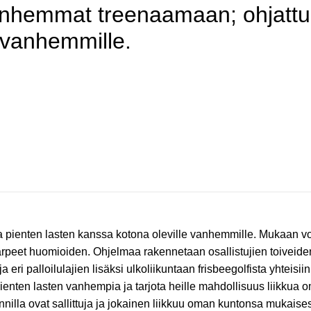
anhemmat treenaamaan; ohjattua 
 vanhemmille.
aa pienten lasten kanssa kotona oleville vanhemmille. Mukaan vo
 tarpeet huomioiden. Ohjelmaa rakennetaan osallistujien toiveide
ri palloilulajien lisäksi ulkoliikuntaan frisbeegolfista yhteisiin
pienten lasten vanhempia ja tarjota heille mahdollisuus liikkua 
nilla ovat sallittuja ja jokainen liikkuu oman kuntonsa mukaises