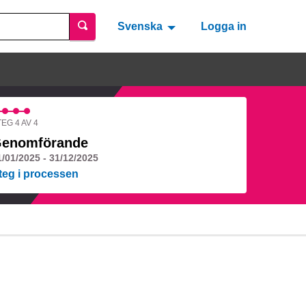
Svenska
Valitse kieli
Välj språk
Logga in
EG 4 AV 4
enomförande
1/01/2025 - 31/12/2025
teg i processen