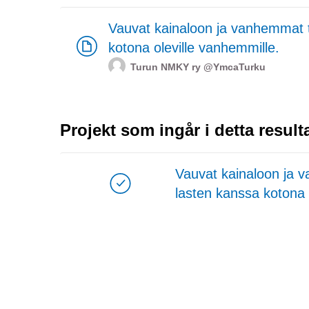
Vauvat kainaloon ja vanhemmat t
kotona oleville vanhemmille.
Turun NMKY ry
@YmcaTurku
Projekt som ingår i detta result
Vauvat kainaloon ja 
lasten kanssa kotona 