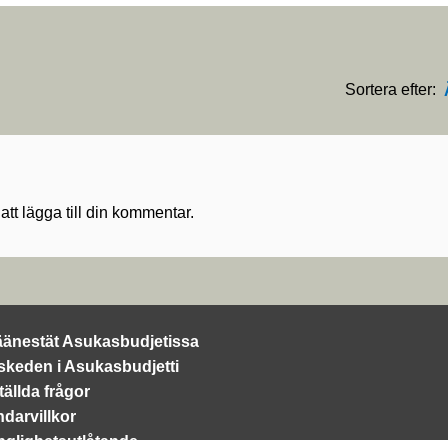
Sortera efter:
 att lägga till din kommentar.
äänestät Asukasbudjetissa
 skeden i Asukasbudjetti
tällda frågor
darvillkor
änglighetsutlåtande