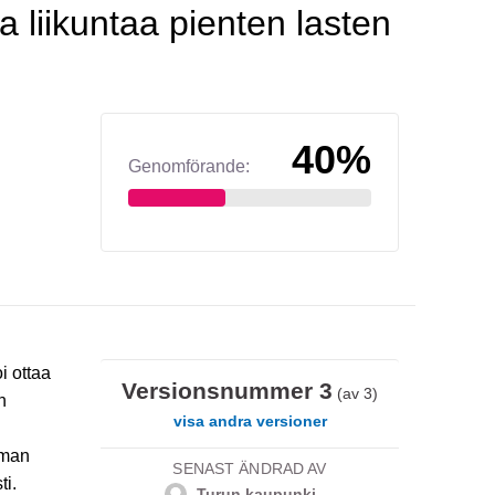
liikuntaa pienten lasten
40%
Genomförande:
i ottaa
Versionsnummer 3
(av 3)
n
visa andra versioner
oman
SENAST ÄNDRAD AV
ti.
Turun kaupunki