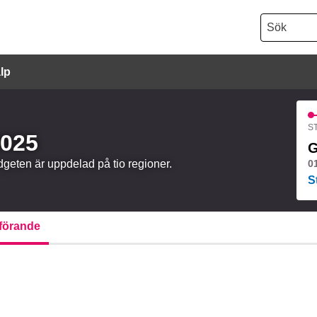
Sök
lp
ST
2025
G
udgeten är uppdelad på tio regioner.
0
S
örande