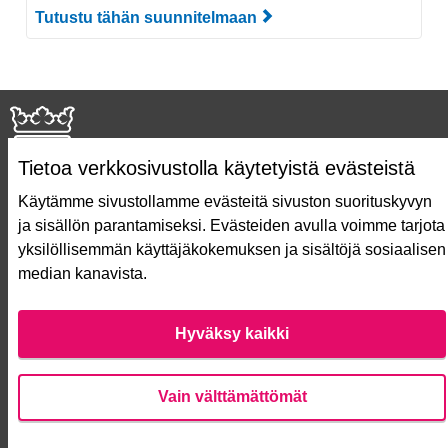
Tutustu tähän suunnitelmaan
Tutustu suunnitelmaan
Tietoa verkkosivustolla käytetyistä evästeistä
Käytämme sivustollamme evästeitä sivuston suorituskyvyn
ja sisällön parantamiseksi. Evästeiden avulla voimme tarjota
Näin äänestät Asukasbudjetissa
yksilöllisemmän käyttäjäkokemuksen ja sisältöjä sosiaalisen
Asukasbudjetin vaiheet
median kanavista.
Usein kysytyt kysymykset
Käyttöehdot
Saavutettavuusseloste
Hyväksy kaikki
Lataa avoimet datatiedostot
Evästeasetukset
Vain välttämättömät
Verkkosivusto luotu
vapaan ohjelmiston