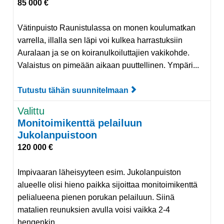
85 000 €
Vätinpuisto Raunistulassa on monen koulumatkan
varrella, illalla sen läpi voi kulkea harrastuksiin
Auralaan ja se on koiranulkoiluttajien vakikohde.
Valaistus on pimeään aikaan puuttellinen. Ympäri...
Tutustu tähän suunnitelmaan
Tutustu suunnitelmaan
Valittu
Monitoimikenttä pelailuun
Jukolanpuistoon
120 000 €
Impivaaran läheisyyteen esim. Jukolanpuiston
alueelle olisi hieno paikka sijoittaa monitoimikenttä
pelialueena pienen porukan pelailuun. Siinä
matalien reunuksien avulla voisi vaikka 2-4
hengenkin ...