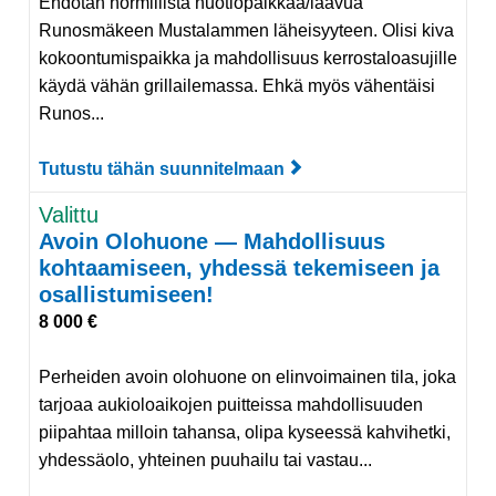
Ehdotan hormillista nuotiopaikkaa/laavua
Runosmäkeen Mustalammen läheisyyteen. Olisi kiva
kokoontumispaikka ja mahdollisuus kerrostaloasujille
käydä vähän grillailemassa. Ehkä myös vähentäisi
Runos...
Tutustu tähän suunnitelmaan
Tutustu suunnitelmaa
Valittu
Avoin Olohuone — Mahdollisuus
kohtaamiseen, yhdessä tekemiseen ja
osallistumiseen!
8 000 €
Perheiden avoin olohuone on elinvoimainen tila, joka
tarjoaa aukioloaikojen puitteissa mahdollisuuden
piipahtaa milloin tahansa, olipa kyseessä kahvihetki,
yhdessäolo, yhteinen puuhailu tai vastau...