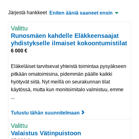
Järjestä hankkeet
Eniten ääniä saaneet ensin
Valittu
Runosmäen kahdelle Eläkkeensaajat
yhdistykselle ilmaiset kokoontumistilat
6 000 €
Eläkeläiset tarvitsevat yhteistä toimintaa pysyäkseen
pitkään omatoimisina, pidemmän päälle kaikki
hyötyvät siitä. Nyt meillä on seurakunnan tilat
käytössä, mutta kun monitoimitalo valmistuu, emme
...
Tutustu tähän suunnitelmaan
Tutustu suunnitelmaan
Valittu
Valaistus Vätinpuistoon