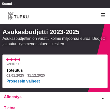
Suomi
Valitse kieli
Välj språk
Asukasbudjetti 2023-2025
Asukasbudjettiin on varattu kolme miljoonaa euroa. Budjetti
jakautuu kymmenen alueen kesken.
VAIHE 4 / 4
Toteutus
01.01.2025 - 31.12.2025
Prosessin vaiheet
Äänestys
Tietoa