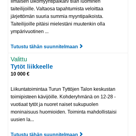
Ilmaisen ulkomyyntipaikan/ tilan luominen
taiteilijoille. Valtaosa tapahtumista veloittaa
järjettömän suuria summia myyntipaikoista.
Taiteilijoille pitäisi mielestäni muutenkin olla
ympärivuotinen ...
Tutustu tähän suunnitelmaan
Tutustu suunnitelmaan I
Valittu
Tytöt liikkeelle
10 000 €
Liikuntatoimintaa Turun Tyttöjen Talon keskustan
toimipisteen kävijöille. Kohderyhmänä on 12-28 -
vuotiaat tytöt ja nuoret naiset sukupuolen
moninaisuus huomioiden. Toiminta mahdollistaisi
uusien la...
Tutustu tähän suunnitelmaan
Tutustu suunnitelmaan 