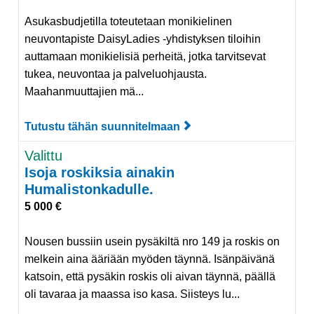
Asukasbudjetilla toteutetaan monikielinen
neuvontapiste DaisyLadies -yhdistyksen tiloihin
auttamaan monikielisiä perheitä, jotka tarvitsevat
tukea, neuvontaa ja palveluohjausta.
Maahanmuuttajien mä...
Tutustu tähän suunnitelmaan
Tutustu suunnitelmaan 
Valittu
Isoja roskiksia ainakin
Humalistonkadulle.
5 000 €
Nousen bussiin usein pysäkiltä nro 149 ja roskis on
melkein aina ääriään myöden täynnä. Isänpäivänä
katsoin, että pysäkin roskis oli aivan täynnä, päällä
oli tavaraa ja maassa iso kasa. Siisteys lu...