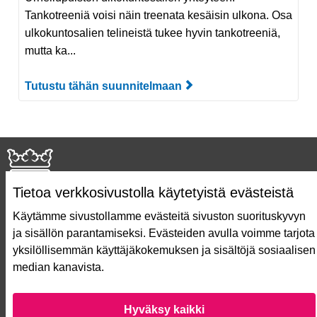
Tankotreeniä voisi näin treenata kesäisin ulkona. Osa
ulkokuntosalien telineistä tukee hyvin tankotreeniä,
mutta ka...
Tutustu tähän suunnitelmaan
Tutustu suunnitelmaan
Tietoa verkkosivustolla käytetyistä evästeistä
Käytämme sivustollamme evästeitä sivuston suorituskyvyn
ja sisällön parantamiseksi. Evästeiden avulla voimme tarjota
Näin äänestät Asukasbudjetissa
yksilöllisemmän käyttäjäkokemuksen ja sisältöjä sosiaalisen
Asukasbudjetin vaiheet
median kanavista.
Usein kysytyt kysymykset
Käyttöehdot
Saavutettavuusseloste
Hyväksy kaikki