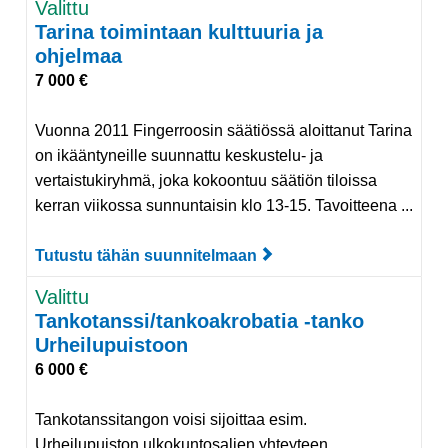
Valittu
Tarina toimintaan kulttuuria ja
ohjelmaa
7 000 €
Vuonna 2011 Fingerroosin säätiössä aloittanut Tarina
on ikääntyneille suunnattu keskustelu- ja
vertaistukiryhmä, joka kokoontuu säätiön tiloissa
kerran viikossa sunnuntaisin klo 13-15. Tavoitteena ...
Tutustu tähän suunnitelmaan
Tutustu suunnitelmaan 
Valittu
Tankotanssi/tankoakrobatia -tanko
Urheilupuistoon
6 000 €
Tankotanssitangon voisi sijoittaa esim.
Urheilupuiston ulkokuntosalien yhteyteen.