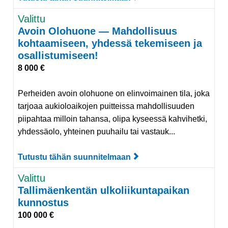
Valittu
Avoin Olohuone — Mahdollisuus
kohtaamiseen, yhdessä tekemiseen ja
osallistumiseen!
8 000 €
Perheiden avoin olohuone on elinvoimainen tila, joka
tarjoaa aukioloaikojen puitteissa mahdollisuuden
piipahtaa milloin tahansa, olipa kyseessä kahvihetki,
yhdessäolo, yhteinen puuhailu tai vastauk...
Tutustu tähän suunnitelmaan
Tutustu suunnitelmaan
Valittu
Tallimäenkentän ulkoliikuntapaikan
kunnostus
100 000 €