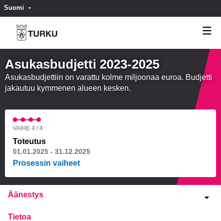
Suomi
Valitse kieli
Välj språk
Asukasbudjetti 2023-2025
Asukasbudjettiin on varattu kolme miljoonaa euroa. Budjetti
jakautuu kymmenen alueen kesken.
VAIHE 4 / 4
Toteutus
01.01.2025 - 31.12.2025
Prosessin vaiheet
Äänestys
Tietoa