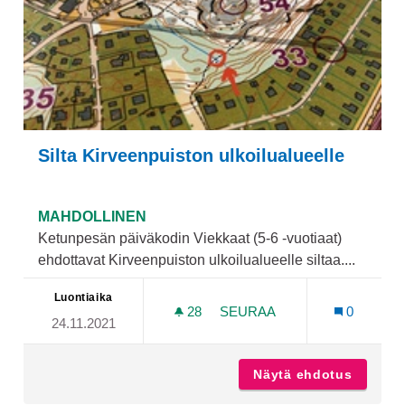
Silta Kirveenpuiston ulkoilualueelle
MAHDOLLINEN
Ketunpesän päiväkodin Viekkaat (5-6 -vuotiaat)
ehdottavat Kirveenpuiston ulkoilualueelle siltaa....
Luontiaika
28
28 SEURAAJAA
SEURAA
0
24.11.2021
SILTA KIRVEENPUISTON U
Näytä ehdotus
Silta K