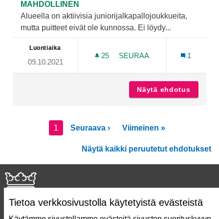
MAHDOLLINEN
Alueella on aktiivisia juniorijalkapallojoukkueita,
mutta puitteet eivät ole kunnossa. Ei löydy...
Luontiaika
25
25 SEURAAJAA
SEURAA
1
09.10.2021
TEKONURMIKENTTÄ YLI-M
Näytä ehdotus
Tekonur
1
Seuraava ›
Viimeinen »
Näytä kaikki peruutetut ehdotukset
Tietoa verkkosivustolla käytetyistä evästeistä
Käytämme sivustollamme evästeitä sivuston suorituskyvyn