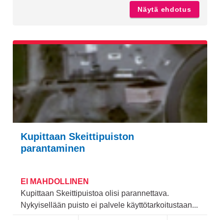
Näytä ehdotus
Ulkohar
Kupittaan Skeittipuiston
parantaminen
EI MAHDOLLINEN
Kupittaan Skeittipuistoa olisi parannettava.
Nykyisellään puisto ei palvele käyttötarkoitustaan...