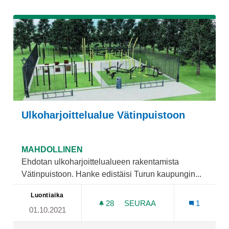
Ulkoharjoittelualue Vätinpuistoon
MAHDOLLINEN
Ehdotan ulkoharjoittelualueen rakentamista
Vätinpuistoon. Hanke edistäisi Turun kaupungin...
Luontiaika
28
28 SEURAAJAA
SEURAA
1
01.10.2021
ULKOHARJOITTELUALUE V