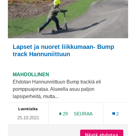
Lapset ja nuoret liikkumaan- Bump
track Hannuniittuun
MAHDOLLINEN
Ehdotan Hannunniittuun Bump trackiä eli
pomppuajorataa. Alueella asuu paljon
lapsiperheitä, mutta...
Luontiaika
29
29 SEURAAJAA
SEURAA
2
25.10.2021
LAPSET JA NUORET LIIKK
Näytä ehdotus
Lapset 