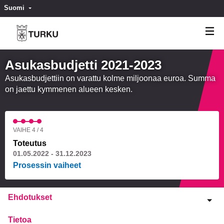
Suomi
Valitse kieli
Välj språk
Asukasbudjetti 2021-2023
Asukasbudjettiin on varattu kolme miljoonaa euroa. Summa
on jaettu kymmenen alueen kesken.
VAIHE 4 / 4
Toteutus
01.05.2022 - 31.12.2023
Prosessin vaiheet
Ehdotukset
Tietoa