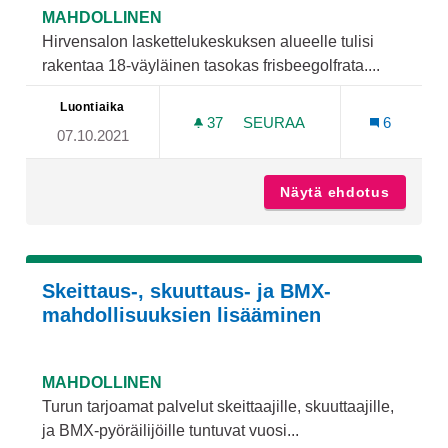
MAHDOLLINEN
Hirvensalon laskettelukeskuksen alueelle tulisi
rakentaa 18-väyläinen tasokas frisbeegolfrata....
Luontiaika
37
37 SEURAAJAA
SEURAA
6
07.10.2021
FRISBEEGOLFRATA HIRVE
Näytä ehdotus
Frisbee
Skeittaus-, skuuttaus- ja BMX-
mahdollisuuksien lisääminen
MAHDOLLINEN
Turun tarjoamat palvelut skeittaajille, skuuttaajille,
ja BMX-pyöräilijöille tuntuvat vuosi...