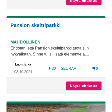
Näytä ehdotus
Skeittip
Pansion skeittiparkki
MAHDOLLINEN
Ehdotan, että Pansion skeittiparkki tuotaisiin
nykyaikaan. Sinne tulisi lisätä elementtejä....
Luontiaika
30
30 SEURAAJAA
SEURAA
6
08.10.2021
PANSION SKEITTIPARKKI
Näytä ehdotus
Pansion