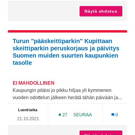
Näytä ehdotus
Frisbee
Turun "pääskeittiparkin" Kupittaan
skeittiparkin peruskorjaus ja päivitys
Suomen muiden suurten kaupunkien
tasolle
EI MAHDOLLINEN
Kaupungin pitäisi jo pikku hiljaa yli kymmenen
vuoden odottelun jälkeen herätä tähän päivään ja...
Luontiaika
27
27 SEURAAJAA
SEURAA
0
21.10.2021
TURUN "PÄÄSKEITTIPARKI