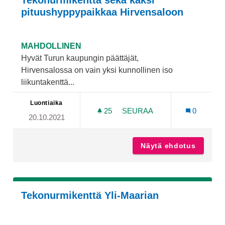
Tekonurmikenttä sekä kaksi
pituushyppypaikkaa Hirvensaloon
MAHDOLLINEN
Hyvät Turun kaupungin päättäjät,
Hirvensalossa on vain yksi kunnollinen iso
liikuntakenttä...
Luontiaika
25
25 SEURAAJAA
SEURAA
0
20.10.2021
TEKONURMIKENTTÄ SEKÄ 
Näytä ehdotus
Tekonur
Tekonurmikenttä Yli-Maarian