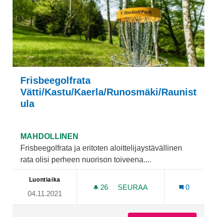
Frisbeegolfrata
Vätti/Kastu/Kaerla/Runosmäki/Raunist
ula
MAHDOLLINEN
Frisbeegolfrata ja eritoten aloittelijaystävällinen
rata olisi perheen nuorison toiveena....
Luontiaika
26
26 SEURAAJAA
SEURAA
0
04.11.2021
FRISBEEGOLFRATA VÄTTI