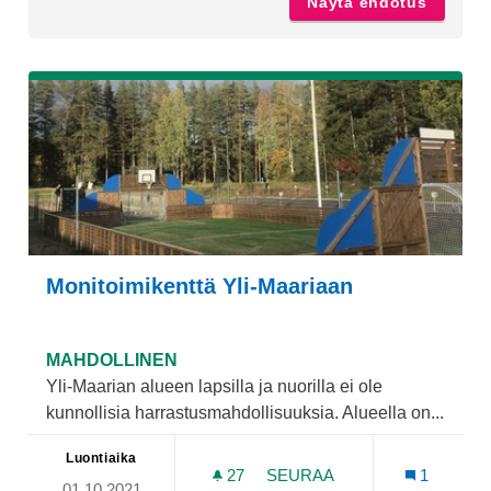
Näytä ehdotus
Turun "
Monitoimikenttä Yli-Maariaan
MAHDOLLINEN
Yli-Maarian alueen lapsilla ja nuorilla ei ole
kunnollisia harrastusmahdollisuuksia. Alueella on...
Luontiaika
27
27 SEURAAJAA
SEURAA
1
01.10.2021