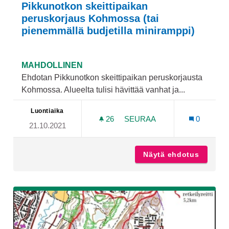
Pikkunotkon skeittipaikan
peruskorjaus Kohmossa (tai
pienemmällä budjetilla miniramppi)
MAHDOLLINEN
Ehdotan Pikkunotkon skeittipaikan peruskorjausta
Kohmossa. Alueelta tulisi hävittää vanhat ja...
Luontiaika
26
26 SEURAAJAA
SEURAA
0
21.10.2021
PIKKUNOTKON SKEITTIPAI
Näytä ehdotus
Pikkuno