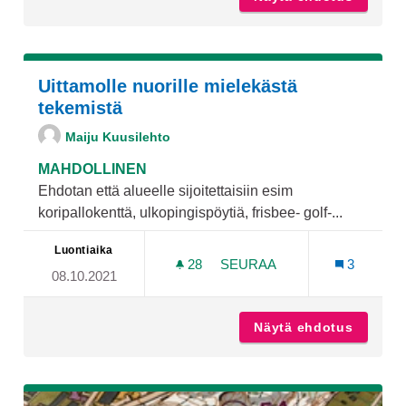
Uittamolle nuorille mielekästä
tekemistä
Maiju Kuusilehto
MAHDOLLINEN
Ehdotan että alueelle sijoitettaisiin esim
koripallokenttä, ulkopingispöytiä, frisbee- golf-...
Luontiaika
28
28 SEURAAJAA
SEURAA
3
08.10.2021
UITTAMOLLE NUORILLE MI
Näytä ehdotus
Uittamo