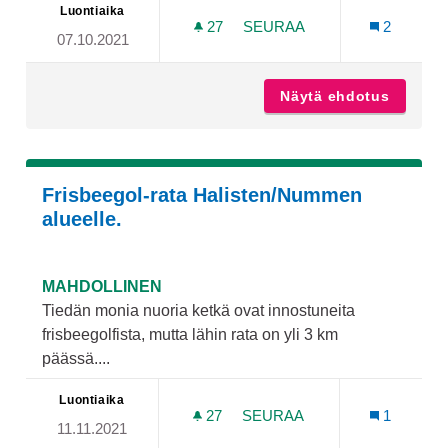
Luontiaika
27
27 SEURAAJAA
SEURAA
2
07.10.2021
KUPITTAAN SKEITTIPUIST
Näytä ehdotus
Kupitta
Frisbeegol-rata Halisten/Nummen
alueelle.
MAHDOLLINEN
Tiedän monia nuoria ketkä ovat innostuneita
frisbeegolfista, mutta lähin rata on yli 3 km
päässä....
Luontiaika
27
27 SEURAAJAA
SEURAA
1
11.11.2021
FRISBEEGOL-RATA HALIST