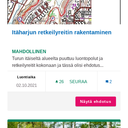
Itäharjun retkeilyreitin rakentaminen
MAHDOLLINEN
Turun itäiseltä alueelta puuttuu luontopolut ja
retkeilyreitit kokonaan ja tässä olisi ehdotus...
Luontiaika
26
26 SEURAAJAA
SEURAA
2
02.10.2021
ITÄHARJUN RETKEILYREIT
Näytä ehdotus
Itäharj