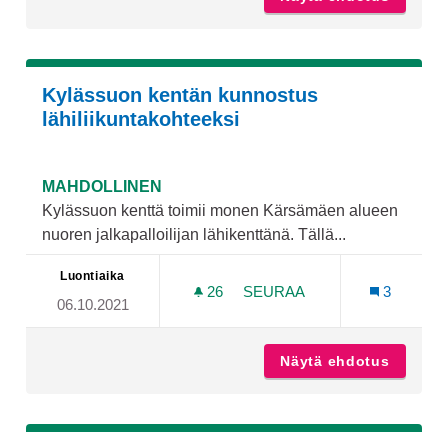
Kylässuon kentän kunnostus
lähiliikuntakohteeksi
MAHDOLLINEN
Kylässuon kenttä toimii monen Kärsämäen alueen
nuoren jalkapalloilijan lähikenttänä. Tällä...
Luontiaika
26
26 SEURAAJAA
SEURAA
3
06.10.2021
KYLÄSSUON KENTÄN KUNN
Näytä ehdotus
Kylässu