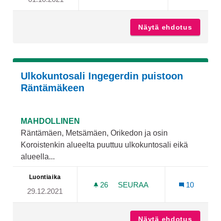
MONITOIMIKENTTÄ YLI-MA
Näytä ehdotus
Monitoi
Ulkokuntosali Ingegerdin puistoon
Räntämäkeen
MAHDOLLINEN
Räntämäen, Metsämäen, Orikedon ja osin
Koroistenkin alueelta puuttuu ulkokuntosali eikä
alueella...
Luontiaika
26
26 SEURAAJAA
SEURAA
10
29.12.2021
ULKOKUNTOSALI INGEGER
Näytä ehdotus
Ulkokun