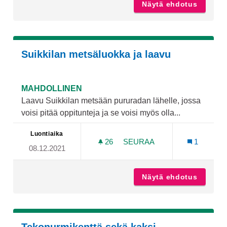
Näytä ehdotus
Frisbee
Suikkilan metsäluokka ja laavu
MAHDOLLINEN
Laavu Suikkilan metsään pururadan lähelle, jossa
voisi pitää oppitunteja ja se voisi myös olla...
Luontiaika
26
26 SEURAAJAA
SEURAA
1
08.12.2021
SUIKKILAN METSÄLUOKKA 
Näytä ehdotus
Suikkil