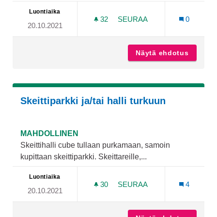
Luontiaika
32
32 SEURAAJAA
SEURAA
0
20.10.2021
SKEITTAUS-, SKUUTTAUS-
Näytä ehdotus
Skeitta
Skeittiparkki ja/tai halli turkuun
MAHDOLLINEN
Skeittihalli cube tullaan purkamaan, samoin
kupittaan skeittiparkki. Skeittareille,...
Luontiaika
30
30 SEURAAJAA
SEURAA
4
20.10.2021
SKEITTIPARKKI JA/TAI HAL