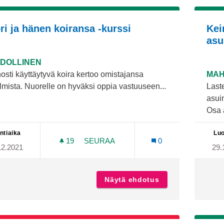
ri ja hänen koiransa -kurssi
Kei
asu
DOLLINEN
sti käyttäytyvä koira kertoo omistajansa
MAH
mista. Nuorelle on hyväksi oppia vastuuseen...
Last
asuin
Osa a
ntiaika
Luo
19
19 SEURAAJAA
SEURAA
0
12.2021
29.
NUORI JA HÄNEN KOIRANSA -KURSS
Näytä ehdotus
Nuori ja hänen k