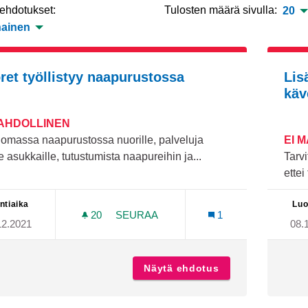
 ehdotukset:
Tulosten määrä sivulla:
20
ainen
ret työllistyy naapurustossa
Lis
käv
MAHDOLLINEN
 omassa naapurustossa nuorille, palveluja
EI 
e asukkaille, tutustumista naapureihin ja...
Tarvi
ettei
ntiaika
Luo
20
20 SEURAAJAA
SEURAA
1
12.2021
08.
NUORET TYÖLLISTYY NAAPURUSTO
Näytä ehdotus
Nuoret työllisty