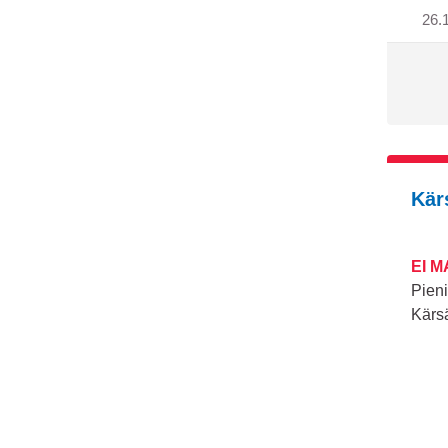
26.
Kär
EI 
Pien
Kärsä