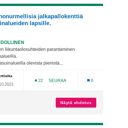
nonurmellisia jalkapallokenttiä
inalueiden lapsille.
DOLLINEN
en liikuntaolosuhteiden parantaminen
alueilla.
suinalueilla olevista pienistä...
ntiaika
22
22 SEURAAJAA
SEURAA
0
10.2021
I
KEINONURMELLISIA JALKAPALLOKENT
oiransa -kurssi
Näytä ehdotus
Keinonurmellisia 