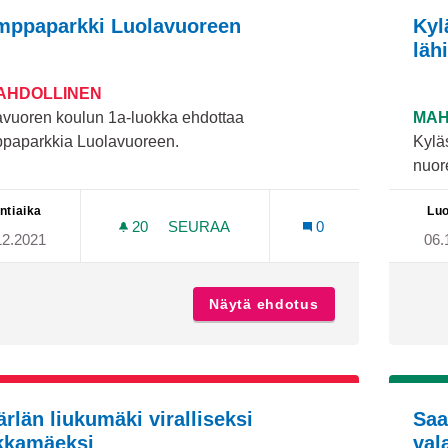
mppaparkki Luolavuoreen
Kyl
läh
MAHDOLLINEN
avuoren koulun 1a-luokka ehdottaa
MAH
ppaparkkia Luolavuoreen.
Kylä
nuore
ntiaika
Luo
20
20 SEURAAJAA
SEURAA
0
12.2021
06.
TRAMPPAPARKKI LUOLAVUOREEN
Näytä ehdotus
Tramppaparkki L
ärlän liukumäki viralliseksi
Saa
kkamäeksi
val