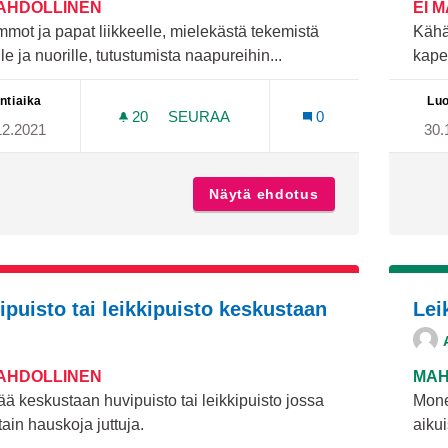
MAHDOLLINEN
EI 
ot ja papat liikkeelle, mielekästä tekemistä
Kähä
lle ja nuorille, tutustumista naapureihin...
kape
ntiaika
Luo
20
20 SEURAAJAA
SEURAA
0
12.2021
30.
IKÄIHMISET LASTEN AVUKSI
Näytä ehdotus
Ikäihmiset lasten
ipuisto tai leikkipuisto keskustaan
Lei
MAHDOLLINEN
MAH
ä keskustaan huvipuisto tai leikkipuisto jossa
Mone
tain hauskoja juttuja.
aikui