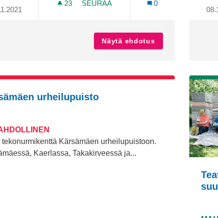
23
23 SEURAAJAA
SEURAA
0
11.2021
08.
VARISSUO-LAUSTEEN YHTEINEN NUOR
Näytä ehdotus
Varissuo-Lausteen
sämäen urheilupuisto
MAHDOLLINEN
i tekonurmikenttä Kärsämäen urheilupuistoon.
mäessä, Kaerlassa, Takakirveessä ja...
Tea
suu