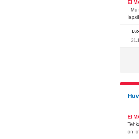
EI 
Mumm
lapsi
Luo
31.
Huv
EI 
Tehkä
on jo