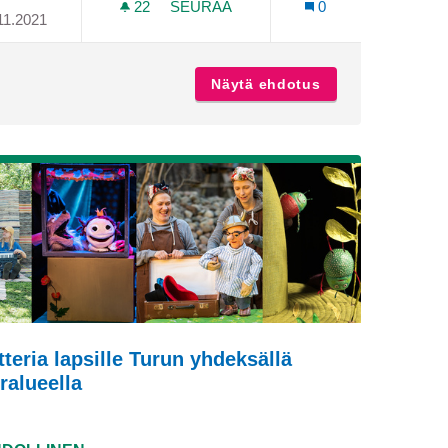
22
22 SEURAAJAA
SEURAA
0
11.2021
ISOKAHVILA/RYHMÄTOIMINTA NUORILLE AIKUISILLE 18-29 
EHDOTUS HIRVENSALOON
 yhteinen nuorisokahvila/ryhmätoiminta nuorille aikuisille 
Näytä ehdotus
Ehdotus Hirvens
tteria lapsille Turun yhdeksällä
ralueella