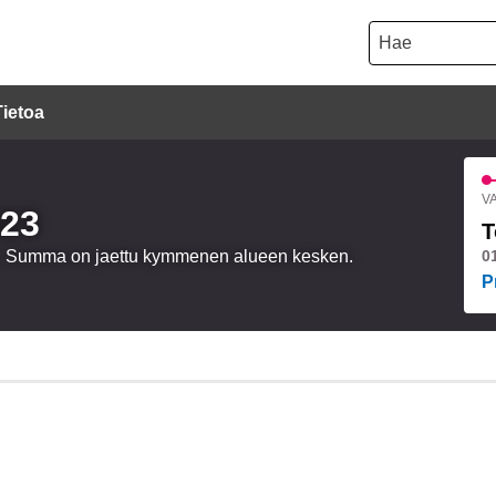
Hae
Tietoa
VA
023
T
oa. Summa on jaettu kymmenen alueen kesken.
0
P