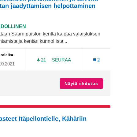
tän jäädyttämisen helpottaminen
DOLLINEN
ttaan Saarnipuiston kenttä kaipaa valaistuksen
tamista ja kentän kunnollista...
ntiaika
21
21 SEURAAJAA
SEURAA
2
10.2021
 PULKKAMÄEKSI
SAARNIPUISTON (JALAVATIE 22) K
i viralliseksi pulkkamäeksi
Näytä ehdotus
Saarnipuiston (J
asteet Itäpellontielle, Kähäriin