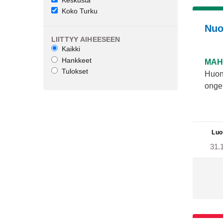
Koko Turku
Nuo
LIITTYY AIHEESEEN
Kaikki
Hankkeet
MAH
Tulokset
Huono
ongel
Luo
31.