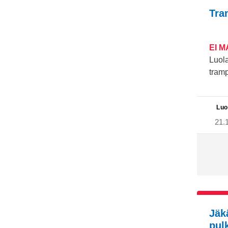
Tra
EI 
Luol
tram
Luo
21.
Jäk
pul