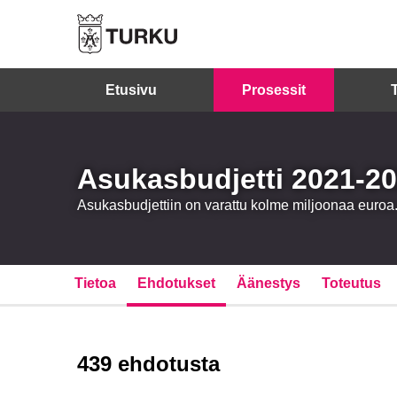
Etusivu
Prosessit
Asukasbudjetti 2021-2
Asukasbudjettiin on varattu kolme miljoonaa eur
Tietoa
Ehdotukset
Äänestys
Toteutus
439 ehdotusta