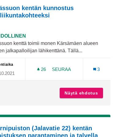
ässuon kentän kunnostus
iliikuntakohteeksi
DOLLINEN
ssuon kenttä toimii monen Kärsämäen alueen
n jalkapalloilijan lähikenttänä. Tällä...
ntiaika
26
26 SEURAAJAA
SEURAA
3
10.2021
KYLÄSSUON KENTÄN KUNNOSTUS LÄ
uolavuoreen
Näytä ehdotus
Kylässuon kentä
rnipuiston (Jalavatie 22) kentän
aistuksen parantaminen ja talvella