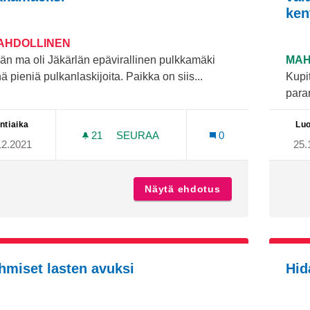
ken
MAHDOLLINEN
än ma oli Jäkärlän epävirallinen pulkkamäki
MAH
ä pieniä pulkanlaskijoita. Paikka on siis...
Kupi
paran
ntiaika
Luo
21
21 SEURAAJAA
SEURAA
0
12.2021
25.
JÄKÄRLÄN LIUKUMÄKI VIRALLISEKSI
Näytä ehdotus
Jäkärlän liukumäk
ihmiset lasten avuksi
Hid