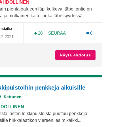
MAHDOLLINEN
rin pientaloalueen läpi kulkeva Itäpellontie on
a ja mutkainen katu, jonka läheisyydessä...
ntiaika
20
20 SEURAAJAA
SEURAA
0
12.2021
HIDASTEET ITÄPELLONTIELLE, KÄHÄ
 avuksi
Näytä ehdotus
Hidasteet Itäpell
kkipuistoihin penkkejä aikuisille
A. Kettunen
DOLLINEN
sta lasten leikkipuistoista puuttuu penkkejä
sille hirkkalaatikon viereen, esim kaikki...