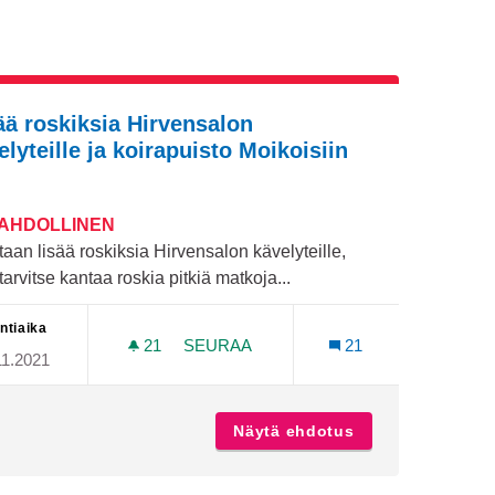
ää roskiksia Hirvensalon
elyteille ja koirapuisto Moikoisiin
MAHDOLLINEN
taan lisää roskiksia Hirvensalon kävelyteille,
 tarvitse kantaa roskia pitkiä matkoja...
ntiaika
21
21 SEURAAJAA
SEURAA
21
11.2021
SSA
LISÄÄ ROSKIKSIA HIRVENSALON KÄVE
y naapurustossa
Näytä ehdotus
Lisää roskiksia H