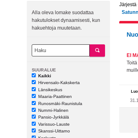
Järjestä
Satunn
Alla oleva lomake suodattaa
hakutulokset dynaamisesti, kun
hakuehtoja muutetaan.
Nuo
EI 
Toitä
SUURALUE
muill
Kaikki
Hirvensalo-Kakskerta
Länsikeskus
Luo
Maaria-Paattinen
31.
Runosmäki-Raunistula
Nummi-Halinen
Pansio-Jyrkkälä
Varissuo-Lauste
Skanssi-Uittamo
Keskusta