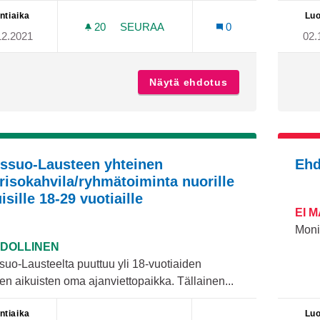
ntiaika
Luo
20
20 SEURAAJAA
SEURAA
0
12.2021
02.
HUVIPUISTO TAI LEIKKIPUISTO KES
Näytä ehdotus
Huvipuisto tai l
issuo-Lausteen yhteinen
Ehd
risokahvila/ryhmätoiminta nuorille
isille 18-29 vuotiaille
EI 
Moni
DOLLINEN
suo-Lausteelta puuttuu yli 18-vuotiaiden
en aikuisten oma ajanviettopaikka. Tällainen...
ntiaika
Luo