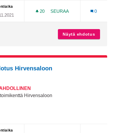
ntiaika
20
20 SEURAAJAA
SEURAA
0
11.2021
KUSTAAN
LEIKKIPUISTOIHIN PENKKEJÄ AIKUIS
eikkipuisto keskustaan
Näytä ehdotus
Leikkipuistoihin 
otus Hirvensaloon
MAHDOLLINEN
toimikenttä Hirvensaloon
ntiaika