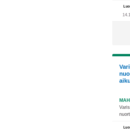
Luo
14.
Var
nuo
aiku
MAH
Varis
nuort
Luo