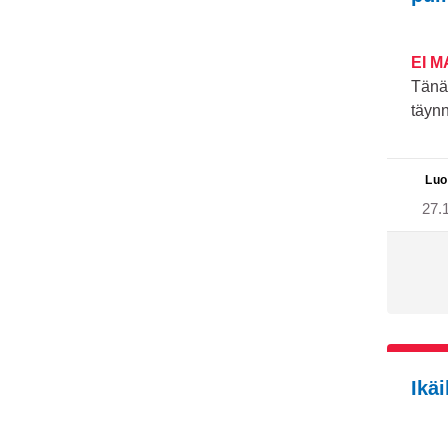
EI 
Tänä
täynn
Luo
27.
Ikä