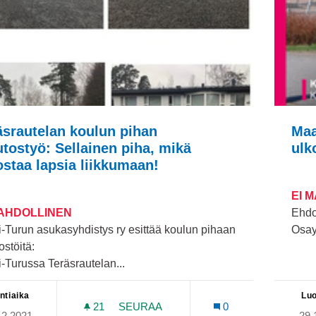
äsrautelan koulun pihan
Maa
tostyö: Sellainen piha, mikä
ulk
ostaa lapsia liikkumaan!
EI 
MAHDOLLINEN
Ehdo
-Turun asukasyhdistys ry esittää koulun pihaan
Osay
stöitä:
-Turussa Teräsrautelan...
ntiaika
Luo
21
21 SEURAAJAA
SEURAA
0
12.2021
29.