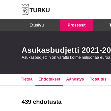
Etusivu
Prosessit
Asukasbudjetti 2021-2
Asukasbudjettiin on varattu kolme miljoonaa eur
Tietoa
Ehdotukset
Äänestys
Toteutus
439 ehdotusta