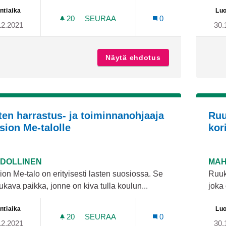
ntiaika
Luo
20
20 SEURAAJAA
SEURAA
0
12.2021
30.
MUMMO JA VAARI KAIKILLE LAPSILL
Näytä ehdotus
Mummo ja vaari ka
ten harrastus- ja toiminnanohjaaja
Ruu
sion Me-talolle
kor
DOLLINEN
MAH
on Me-talo on erityisesti lasten suosiossa. Se
Ruuki
kava paikka, jonne on kiva tulla koulun...
joka 
ntiaika
Luo
20
20 SEURAAJAA
SEURAA
0
12.2021
30.
LASTEN HARRASTUS- JA TOIMINNAN