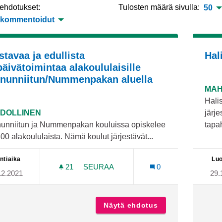
 ehdotukset:
Tulosten määrä sivulla:
50
 kommentoidut
stavaa ja edullista
Hal
päivätoimintaa alakoululaisille
nunniitun/Nummenpakan aluella
MAH
Hali
DOLLINEN
järje
unniitun ja Nummenpakan kouluissa opiskelee
tapa
300 alakoululaista. Nämä koulut järjestävät...
ntiaika
Luo
21
21 SEURAAJAA
SEURAA
0
12.2021
29.
JOUSTAVAA JA EDULLISTA ILTAPÄI
Näytä ehdotus
Joustavaa ja edu