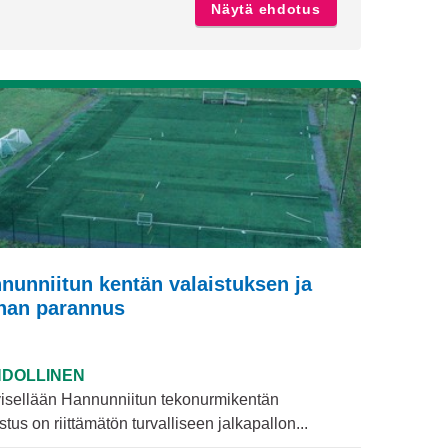
ua luonto- ja ulkoilutoimintaa lapsille
Näytä ehdotus
Maatrampoliini 
nunniitun kentän valaistuksen ja
nan parannus
DOLLINEN
isellään Hannunniitun tekonurmikentän
stus on riittämätön turvalliseen jalkapallon...