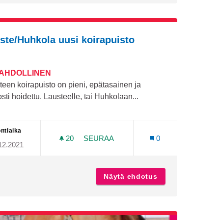
ste/Huhkola uusi koirapuisto
MAHDOLLINEN
teen koirapuisto on pieni, epätasainen ja
sti hoidettu. Lausteelle, tai Huhkolaan...
ntiaika
20
20 SEURAAJAA
SEURAA
0
12.2021
EMPAAN KÄYTTÖÖN
LAUSTE/HUHKOLA UUSI KOIRAPUIS
talo aktiivisempaan käyttöön
Näytä ehdotus
Lauste/Huhkola u