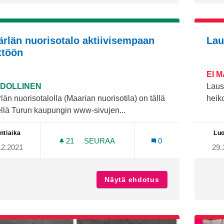
ärlän nuorisotalo aktiivisempaan
Lau
ttöön
EI 
DOLLINEN
Laus
län nuorisotalolla (Maarian nuorisotila) on tällä
heiko
llä Turun kaupungin www-sivujen...
ntiaika
Luo
21
21 SEURAAJAA
SEURAA
0
12.2021
29.
JÄKÄRLÄN NUORISOTALO AKTIIVIS
Näytä ehdotus
Jäkärlän nuoriso