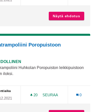
OSTYÖ: SELLAINEN PIHA, MIKÄ INNOSTAA LAPSIA LIIKKU
MAARIA-ILMARINEN ULKOILUREITTI
ulun pihan muutostyö: Sellainen piha, mikä innostaa lapsia
Näytä ehdotus
Maaria-Ilmarinen
trampoliini Poropuistoon
DOLLINEN
rampoliini Huhkolan Poropuiston leikkipuistoon
n iloksi.
ntiaika
20
20 SEURAAJAA
SEURAA
0
12.2021
 ULKOILUTOIMINTAA LAPSILLE
MAATRAMPOLIINI POROPUISTOON