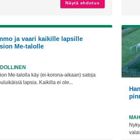
Näytä ehdotus
Maksutonta ohjatt
mo ja vaari kaikille lapsille
sion Me-talolle
DOLLINEN
on Me-talolla käy (ei-korona-aikaan) satoja
uluikäisiä lapsia. Kaikilla ei ole...
Han
pin
MAH
Nyky
valai