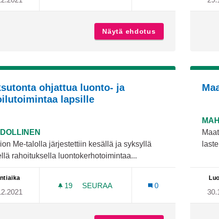
TERÄSRAUTELAN KOULUN PIHAN MUUT
Näytä ehdotus
Teräsrautelan ko
sutonta ohjattua luonto- ja
Maa
ilutoimintaa lapsille
MAH
DOLLINEN
Maat
on Me-talolla järjestettiin kesällä ja syksyllä
laste
llä rahoituksella luontokerhotoimintaa...
ntiaika
Luo
19
19 SEURAAJAA
SEURAA
0
12.2021
30.
MAKSUTONTA OHJATTUA LUONTO- JA