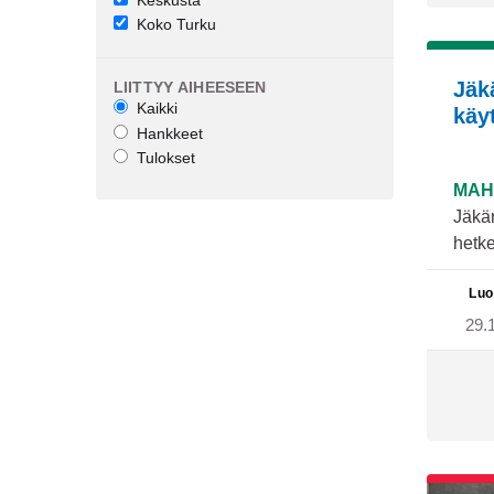
Koko Turku
Jäk
LIITTYY AIHEESEEN
Kaikki
käy
Hankkeet
Tulokset
MAH
Jäkär
hetke
Luo
29.