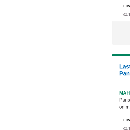
Luo
30.
Las
Pan
MAH
Pansi
on mu
Luo
30.