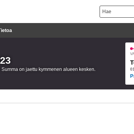
Hae
Tietoa
VA
023
T
oa. Summa on jaettu kymmenen alueen kesken.
0
P