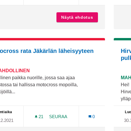
Näytä ehdotus
Lasten harrastus
ocross rata Jäkärlän läheisyyteen
Hir
pul
MAHDOLLINEN
linen paikka nuorille, jossa saa ajaa
MAH
ossa tai hallissa motocross mopoilla,
Hei!
jöillä...
Hirv
yllä
ntiaika
Luo
21
21 SEURAAJAA
SEURAA
0
12.2021
30.
MOTOCROSS RATA JÄKÄRLÄN LÄHE