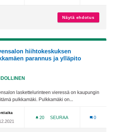
- ja toiminnanohjaaja Pansion Me-talolle
Näytä ehdotus
Ruukinkentälle mi
vensalon hiihtokeskuksen
kkamäen parannus ja ylläpito
DOLLINEN
ensalon laskettelurinteen vieressä on kaupungin
pitämä pulkkamäki. Pulkkamäki on...
ntiaika
20
20 SEURAAJAA
SEURAA
0
12.2021
ISYYTEEN
HIRVENSALON HIIHTOKESKUKSEN P