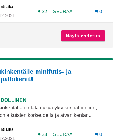
ntiaika
22
22 SEURAAJAA
SEURAA
0
12.2021
E PANSION ME-TALOLLE
HANNUNNIITUN KENTÄN VALAISTUK
ikille lapsille Pansion Me-talolle
Näytä ehdotus
Hannunniitun ke
kinkentälle minifutis- ja
ipallokenttä
DOLLINEN
nkentällä on tätä nykyä yksi koripalloteline,
on aikuisten korkeudella ja aivan kentän...
ntiaika
23
23 SEURAAJAA
SEURAA
0
12.2021
OHJAAJA PANSION ME-TALOLLE
RUUKINKENTÄLLE MINIFUTIS- JA K