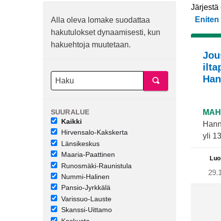
Järjestä
Eniten
Alla oleva lomake suodattaa
hakutulokset dynaamisesti, kun
hakuehtoja muutetaan.
Jou
ilta
Han
SUURALUE
MAH
Kaikki
Hann
Hirvensalo-Kakskerta
yli 1
Länsikeskus
Maaria-Paattinen
Luo
Runosmäki-Raunistula
29.
Nummi-Halinen
Pansio-Jyrkkälä
Varissuo-Lauste
Skanssi-Uittamo
Keskusta