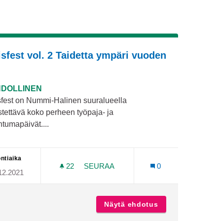
isfest vol. 2 Taidetta ympäri vuoden
DOLLINEN
sfest on Nummi-Halinen suuralueella
stettävä koko perheen työpaja- ja
htumapäivät....
ntiaika
22
22 SEURAAJAA
SEURAA
0
12.2021
VÄTOIMINTAA ALAKOULULAISILLE HANNUNNIITUN/NUMMENPAK
HALISFEST VOL. 2 TAIDETTA YMPÄR
llista iltapäivätoimintaa alakoululaisille Hannunniitun/Nu
Näytä ehdotus
Halisfest vol. 2