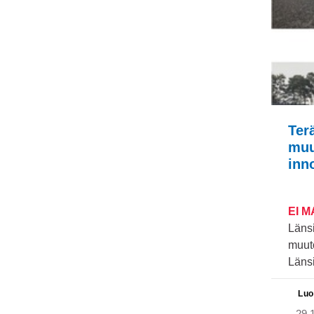
Ter
muu
inn
EI 
Länsi
muuto
Länsi
Luo
29.