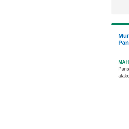
Mum
Pan
MAH
Pansi
alako