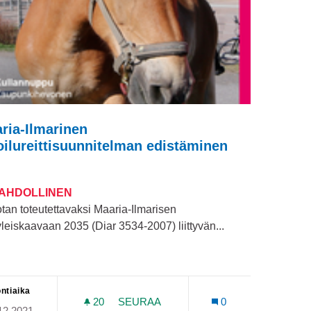
ria-Ilmarinen
oilureittisuunnitelman edistäminen
MAHDOLLINEN
tan toteutettavaksi Maaria-Ilmarisen
leiskaavaan 2035 (Diar 3534-2007) liittyvän...
ntiaika
20
20 SEURAAJAA
SEURAA
0
12.2021