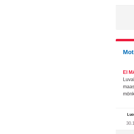
Mot
EI 
Luval
maast
mönki
Luo
30.