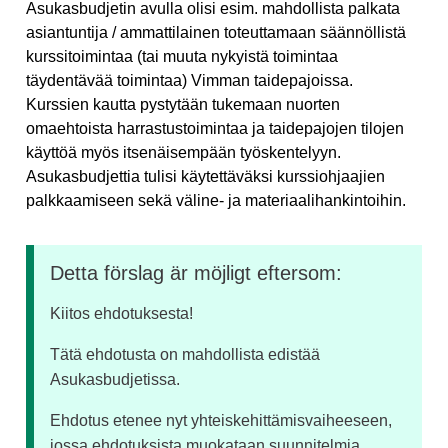
Asukasbudjetin avulla olisi esim. mahdollista palkata
asiantuntija / ammattilainen toteuttamaan säännöllistä
kurssitoimintaa (tai muuta nykyistä toimintaa
täydentävää toimintaa) Vimman taidepajoissa.
Kurssien kautta pystytään tukemaan nuorten
omaehtoista harrastustoimintaa ja taidepajojen tilojen
käyttöä myös itsenäisempään työskentelyyn.
Asukasbudjettia tulisi käytettäväksi kurssiohjaajien
palkkaamiseen sekä väline- ja materiaalihankintoihin.
Detta förslag är möjligt eftersom:
Kiitos ehdotuksesta!
Tätä ehdotusta on mahdollista edistää
Asukasbudjetissa.
Ehdotus etenee nyt yhteiskehittämisvaiheeseen,
jossa ehdotuksista muokataan suunnitelmia.