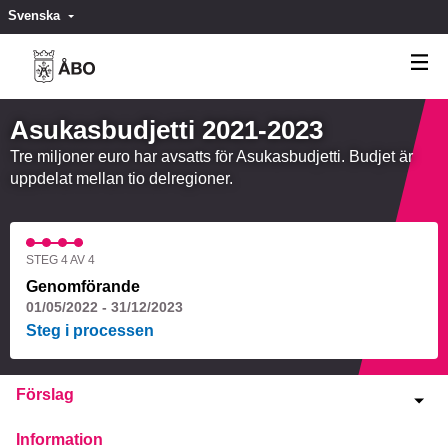
Svenska
Valitse kieli
Välj språk
Asukasbudjetti 2021-2023
Tre miljoner euro har avsatts för Asukasbudjetti. Budjet är
uppdelat mellan tio delregioner.
STEG 4 AV 4
Genomförande
01/05/2022 - 31/12/2023
Steg i processen
Förslag
Information