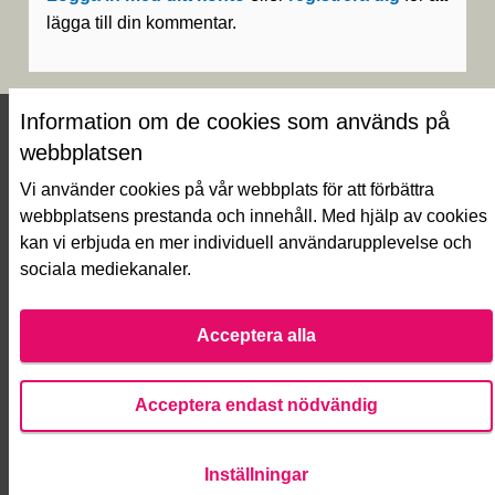
lägga till din kommentar.
Information om de cookies som används på
webbplatsen
Vi använder cookies på vår webbplats för att förbättra
webbplatsens prestanda och innehåll. Med hjälp av cookies
kan vi erbjuda en mer individuell användarupplevelse och
Näin äänestät Asukasbudjetissa
sociala mediekanaler.
Olika skeden i Asukasbudjetti
Ofta ställda frågor
Användarvillkor
Acceptera alla
Tillgänglighetsutlåtande
Hämta öppna datafiler
Acceptera endast nödvändig
Cookie-inställningar
Inställningar
Webbplats skapad med
fri programvara
.