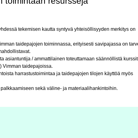
n toimintaan resursseja
yhdessä tekemisen kautta syntyvä yhteisöllisyyden merkitys on
mman taidepajojen toiminnassa, erityisesti savipajassa on tarv
ahdollistavat.
ta asiantuntija / ammattilainen toteuttamaan säännöllistä kurssi
a) Vimman taidepajoissa.
ista harrastustoimintaa ja taidepajojen tilojen käyttöä myös
n palkkaamiseen sekä väline- ja materiaalihankintoihin.
: