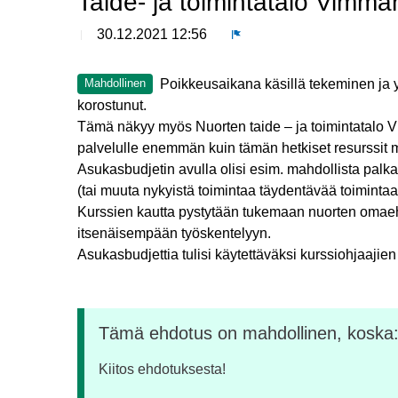
Taide- ja toimintatalo Vimma
30.12.2021 12:56
Ilmoita
Poikkeusaikana käsillä tekeminen ja 
Mahdollinen
korostunut.
Tämä näkyy myös Nuorten taide – ja toimintatalo Vi
palvelulle enemmän kuin tämän hetkiset resurssit m
Asukasbudjetin avulla olisi esim. mahdollista palka
(tai muuta nykyistä toimintaa täydentävää toiminta
Kurssien kautta pystytään tukemaan nuorten omaehto
itsenäisempään työskentelyyn.
Asukasbudjettia tulisi käytettäväksi kurssiohjaajie
Tämä ehdotus on mahdollinen, koska
Kiitos ehdotuksesta!