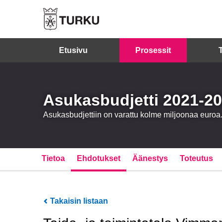
Etusivu
Prosessit
Asukasbudjetti 2021-2
Asukasbudjettiin on varattu kolme miljoonaa eur
Tietoa
Ehdotukset
Äänestys
Toteutus
Takaisin listaan