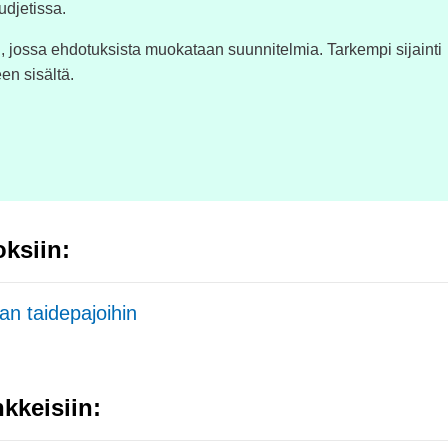
udjetissa.
 jossa ehdotuksista muokataan suunnitelmia. Tarkempi sijainti
n sisältä.
oksiin:
n taidepajoihin
kkeisiin: