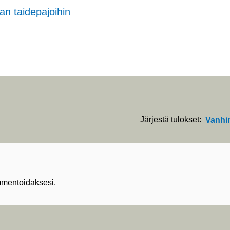
n taidepajoihin
Järjestä tulokset:
Vanhi
mentoidaksesi.