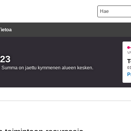
Hae
Tietoa
VA
023
T
oa. Summa on jaettu kymmenen alueen kesken.
0
P