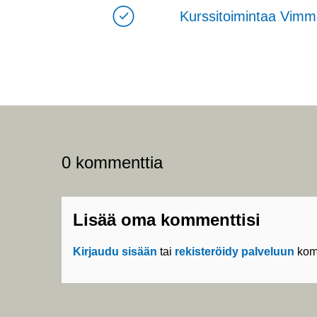
Kurssitoimintaa Vimma
0 kommenttia
Lisää oma kommenttisi
Kirjaudu sisään
tai
rekisteröidy palveluun
kom