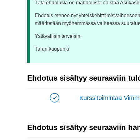
Tätä ehdotusta on mahdollista edistää Asukasb
Ehdotus etenee nyt yhteiskehittämisvaiheeseen,
määritetään myöhemmässä vaiheessa suuraluee
Ystävällisin terveisin,
Turun kaupunki
Ehdotus sisältyy seuraaviin tul
Kurssitoimintaa Vimma
Ehdotus sisältyy seuraaviin han