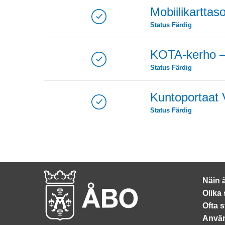
Mobiilikarttas
Status
Färdig
KOTA-kerho – 
Status
Färdig
Kuntoportaat
Status
Färdig
Näin 
Olika
Ofta s
Använ