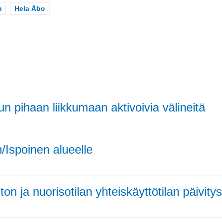
m
Scope
Hela Åbo
n pihaan liikkumaan aktivoivia välineitä
/Ispoinen alueelle
ston ja nuorisotilan yhteiskäyttötilan päivitys