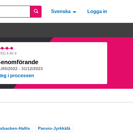
Svenska
Valitse kieli
Välj språk
Logga in
EG 4 AV 4
enomförande
1/05/2022 - 31/12/2023
teg i processen
backen-Hallis
Scope
Pansio-Jyrkkälä