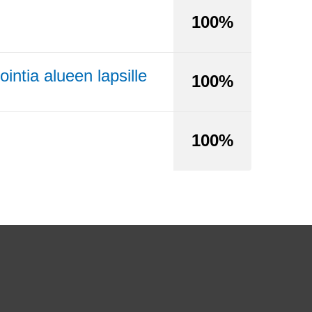
100%
ntia alueen lapsille
100%
100%