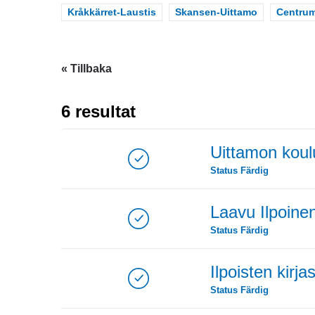
Scope
Kråkkärret-Laustis
Scope
Skansen-Uittamo
Scope
Centru
« Tillbaka
6 resultat
Uittamon koulu
Status
Färdig
Laavu Ilpoinen
Status
Färdig
Ilpoisten kirja
Status
Färdig