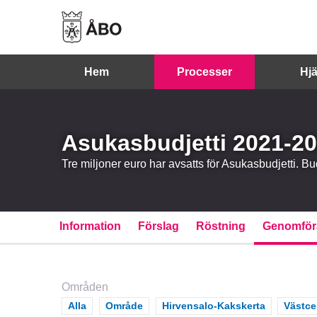
Hem
Processer
Hjä
Asukasbudjetti 2021-2
Tre miljoner euro har avsatts för Asukasbudjetti. Bu
Information
Förslag
Röstning
Genomför
Områden
Scope
Alla
Scope
Område
Scope
Hirvensalo-Kakskerta
Scope
Västc