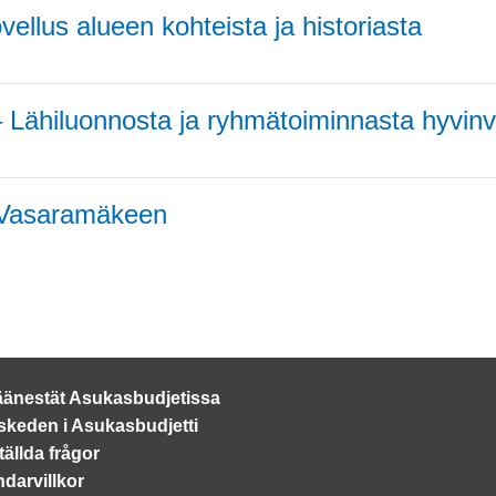
ovellus alueen kohteista ja historiasta
Lähiluonnosta ja ryhmätoiminnasta hyvinvoi
 Vasaramäkeen
äänestät Asukasbudjetissa
 skeden i Asukasbudjetti
tällda frågor
darvillkor