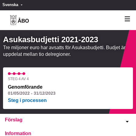
Svenska
Valitse kieli
Välj språk
Asukasbudjetti 2021-2023
Tre miljoner euro har avsatts för Asukasbudjetti. Budjet är
uppdelat mellan tio delregioner.
STEG 4 AV 4
Genomförande
01/05/2022 - 31/12/2023
Steg i processen
Förslag
Information