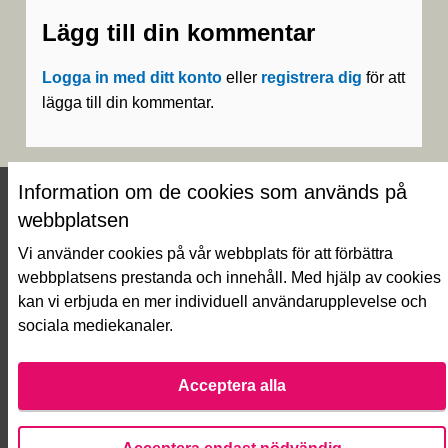
Lägg till din kommentar
Logga in med ditt konto
eller
registrera dig
för att
lägga till din kommentar.
Information om de cookies som används på
webbplatsen
Vi använder cookies på vår webbplats för att förbättra
webbplatsens prestanda och innehåll. Med hjälp av cookies
kan vi erbjuda en mer individuell användarupplevelse och
Näin äänestät Asukasbudjetissa
sociala mediekanaler.
Olika skeden i Asukasbudjetti
Ofta ställda frågor
Användarvillkor
Acceptera alla
Tillgänglighetsutlåtande
Hämta öppna datafiler