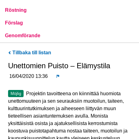
Röstning
Förslag
Genomförande
Tillbaka till listan
Unettomien Puisto – Elämystila
16/04/2020 13:36
Rapport
Projektin tavoitteena on kiinnittää huomiota
Möjlig
unettomuuteen ja sen seurauksiin muotoilun, taiteen,
kulttuurintutkimuksen ja aiheeseen liittyvän muun
tieteellisen asiantuntemuksen avulla. Monista
yksittäisistä osista ja ajatuksellisista kerrostumista
koostuva puistotapahtuma nostaa taiteen, muotoilun ja
kaupunkisuunnittelun kautta yleiseen keskusteluun