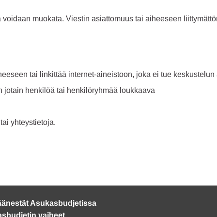
sitä voidaan muokata. Viestin asiattomuus tai aiheeseen liittymät
eeseen tai linkittää internet-aineistoon, joka ei tue keskustelun 
on jotain henkilöä tai henkilöryhmää loukkaava
tai yhteystietoja.
äänestät Asukasbudjetissa
sbudjetin vaiheet