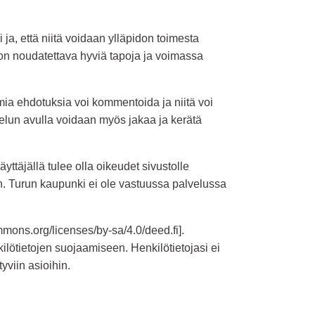
ja, että niitä voidaan ylläpidon toimesta
a on noudatettava hyviä tapoja ja voimassa
ia ehdotuksia voi kommentoida ja niitä voi
velun avulla voidaan myös jakaa ja kerätä
yttäjällä tulee olla oikeudet sivustolle
en. Turun kaupunki ei ole vastuussa palvelussa
ommons.org/licenses/by-sa/4.0/deed.fi].
ilötietojen suojaamiseen. Henkilötietojasi ei
yviin asioihin.