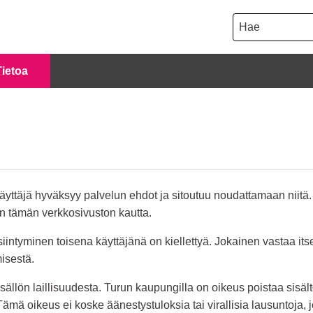
Hae
Tietoa
 käyttäjä hyväksyy palvelun ehdot ja sitoutuu noudattamaan niit
an tämän verkkosivuston kautta.
intyminen toisena käyttäjänä on kiellettyä. Jokainen vastaa itse 
isestä.
ällön laillisuudesta. Turun kaupungilla on oikeus poistaa sisält
mä oikeus ei koske äänestystuloksia tai virallisia lausuntoja, 