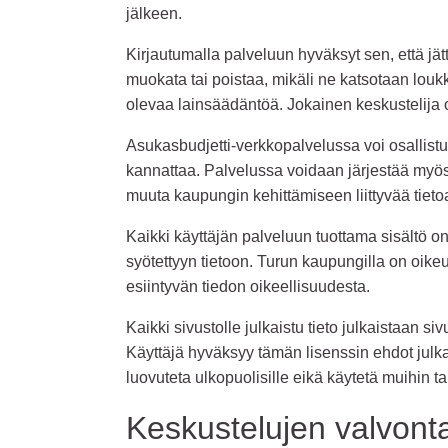
jälkeen.
Kirjautumalla palveluun hyväksyt sen, että jät
muokata tai poistaa, mikäli ne katsotaan loukk
olevaa lainsäädäntöä. Jokainen keskustelija on
Asukasbudjetti-verkkopalvelussa voi osallist
kannattaa. Palvelussa voidaan järjestää myös 
muuta kaupungin kehittämiseen liittyvää tietoa
Kaikki käyttäjän palveluun tuottama sisältö on 
syötettyyn tietoon. Turun kaupungilla on oike
esiintyvän tiedon oikeellisuudesta.
Kaikki sivustolle julkaistu tieto julkaistaan 
Käyttäjä hyväksyy tämän lisenssin ehdot julka
luovuteta ulkopuolisille eikä käytetä muihin tar
Keskustelujen valvont