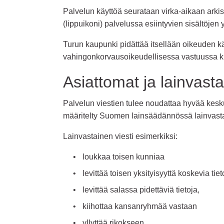
Palvelun käyttöä seurataan virka-aikaan arkisi
(lippuikoni) palvelussa esiintyvien sisältöjen
Turun kaupunki pidättää itsellään oikeuden kä
vahingonkorvausoikeudellisessa vastuussa kirj
Asiattomat ja lainvastai
Palvelun viestien tulee noudattaa hyvää keskus
määritelty Suomen lainsäädännössä lainvasta
Lainvastainen viesti esimerkiksi:
loukkaa toisen kunniaa
levittää toisen yksityisyyttä koskevia tiet
levittää salassa pidettäviä tietoja,
kiihottaa kansanryhmää vastaan
yllyttää rikokseen.