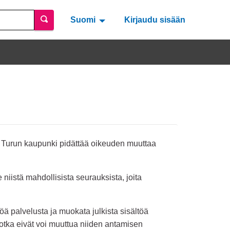
Suomi
Valitse kieli
Välj språk
Kirjaudu sisään
ä. Turun kaupunki pidättää oikeuden muuttaa
niistä mahdollisista seurauksista, joita
öä palvelusta ja muokata julkista sisältöä
jotka eivät voi muuttua niiden antamisen