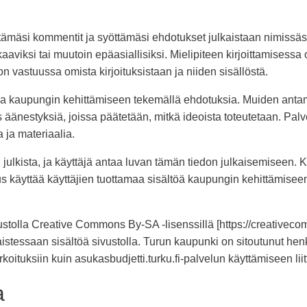
tämäsi kommentit ja syöttämäsi ehdotukset julkaistaan nimissäsi 
aaviksi tai muutoin epäasiallisiksi. Mielipiteen kirjoittamisess
 vastuussa omista kirjoituksistaan ja niiden sisällöstä.
ua kaupungin kehittämiseen tekemällä ehdotuksia. Muiden antam
äänestyksiä, joissa päätetään, mitkä ideoista toteutetaan. Pal
 ja materiaalia.
julkista, ja käyttäjä antaa luvan tämän tiedon julkaisemiseen. Kä
us käyttää käyttäjien tuottamaa sisältöä kaupungin kehittämise
sivustolla Creative Commons By-SA -lisenssillä [https://creativec
istessaan sisältöä sivustolla. Turun kaupunki on sitoutunut henk
koituksiin kuin asukasbudjetti.turku.fi-palvelun käyttämiseen liitt
a