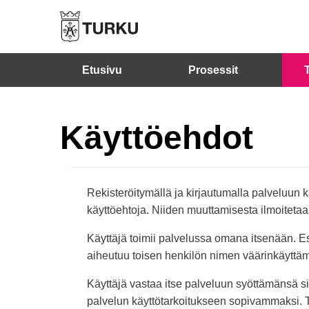
Etusivu
Prosessit
Käyttöehdot
Rekisteröitymällä ja kirjautumalla palveluun
käyttöehtoja. Niiden muuttamisesta ilmoiteta
Käyttäjä toimii palvelussa omana itsenään. Esi
aiheutuu toisen henkilön nimen väärinkäyttäm
Käyttäjä vastaa itse palveluun syöttämänsä sis
palvelun käyttötarkoitukseen sopivammaksi. Tä