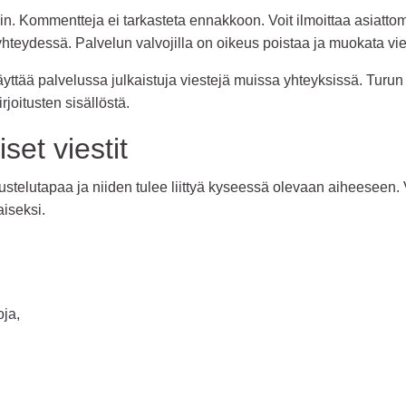
n. Kommentteja ei tarkasteta ennakkoon. Voit ilmoittaa asiattomi
 yhteydessä. Palvelun valvojilla on oikeus poistaa ja muokata vie
yttää palvelussa julkaistuja viestejä muissa yhteyksissä. Turun 
oitusten sisällöstä.
set viestit
telutapaa ja niiden tulee liittyä kyseessä olevaan aiheeseen. Vi
iseksi.
oja,