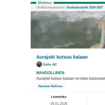
Ehdotus
Osallistumisprosessi:
Asukasbudjetti 2026-2027
Aurajoki kutsuu kalaan
Eelin HC
MAHDOLLINEN
Aurajoki kutsuu kalaan on koko kalavuoden
Rajaa tulokset teeman mukaan: Nummi-H
Nummi-Halinen
Luontiaika
09.01.2026