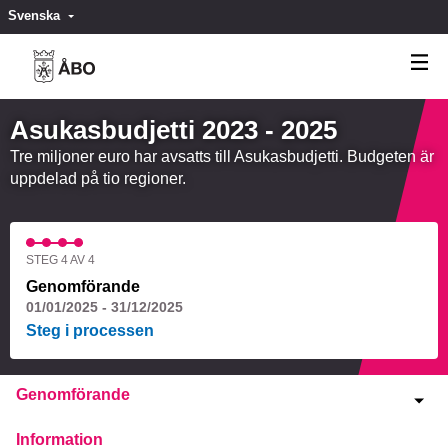
Svenska
Valitse kieli
Välj språk
Asukasbudjetti 2023 - 2025
Tre miljoner euro har avsatts till Asukasbudjetti. Budgeten är
uppdelad på tio regioner.
STEG 4 AV 4
Genomförande
01/01/2025 - 31/12/2025
Steg i processen
Genomförande
Information