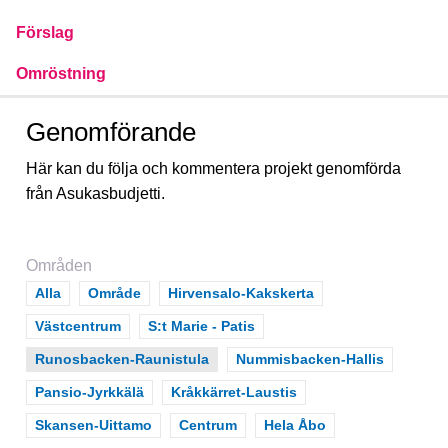
Förslag
Omröstning
Genomförande
Här kan du följa och kommentera projekt genomförda
från Asukasbudjetti.
Områden
Scope
Alla
Scope
Område
Scope
Hirvensalo-Kakskerta
Scope
Västcentrum
Scope
S:t Marie - Patis
Scope
Runosbacken-Raunistula
Scope
Nummisbacken-Hallis
Scope
Pansio-Jyrkkälä
Scope
Kråkkärret-Laustis
Scope
Skansen-Uittamo
Scope
Centrum
Scope
Hela Åbo