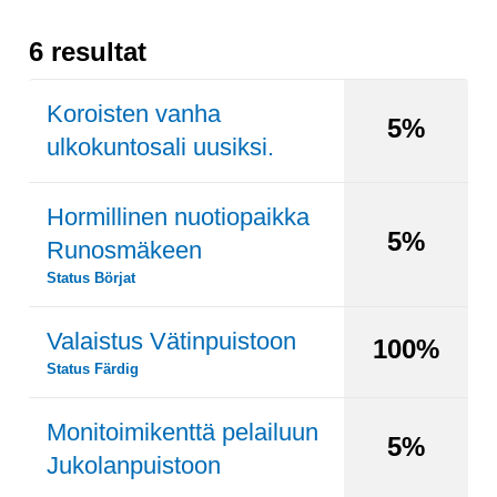
6 resultat
Koroisten vanha
5%
ulkokuntosali uusiksi.
Hormillinen nuotiopaikka
5%
Runosmäkeen
Status
Börjat
Valaistus Vätinpuistoon
100%
Status
Färdig
Monitoimikenttä pelailuun
5%
Jukolanpuistoon