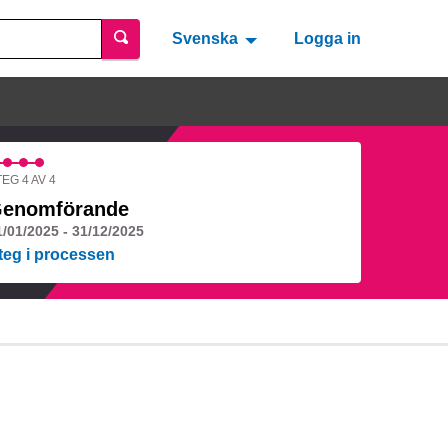
Svenska
Valitse kieli
Välj språk
Logga in
EG 4 AV 4
enomförande
1/01/2025 - 31/12/2025
teg i processen