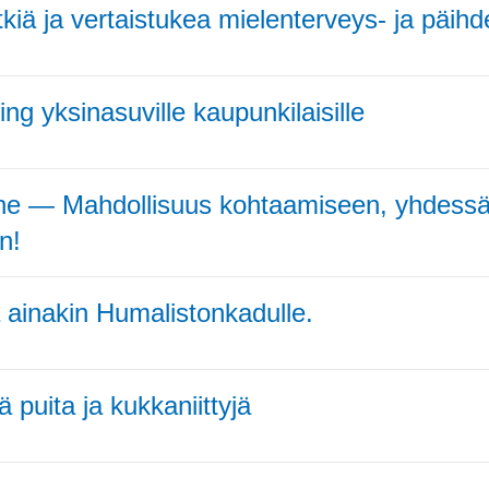
ä ja vertaistukea mielenterveys- ja päihde
ng yksinasuville kaupunkilaisille
ne — Mahdollisuus kohtaamiseen, yhdessä
n!
a ainakin Humalistonkadulle.
ä puita ja kukkaniittyjä