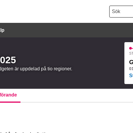
Sök
lp
ST
2025
G
udgeten är uppdelad på tio regioner.
0
S
örande