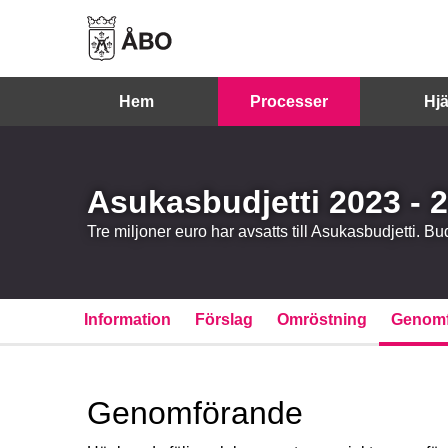
Hem
Processer
Hjä
Asukasbudjetti 2023 - 
Tre miljoner euro har avsatts till Asukasbudjetti. B
Information
Förslag
Omröstning
Genomf
Genomförande