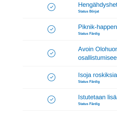
Hengähdyshetki
Status
Börjat
Piknik-happeni
Status
Färdig
Avoin Olohuo
osallistumisee
Isoja roskiksi
Status
Färdig
Istutetaan lisä
Status
Färdig