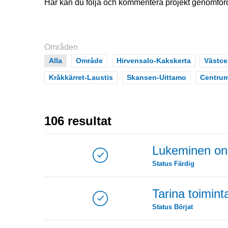
Här kan du följa och kommentera projekt genomförd
Områden
Scope
Alla
Scope
Område
Scope
Hirvensalo-Kakskerta
Scope
Västc
Scope
Kråkkärret-Laustis
Scope
Skansen-Uittamo
Scope
Centru
106 resultat
Lukeminen on 
Status
Färdig
Tarina toimint
Status
Börjat