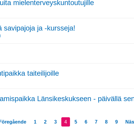
luita mielenterveyskuntoutujille
savipajoja ja -kursseja!
t
paikka taiteilijoille
mispaikka Länsikeskukseen - päivällä seniorit
 Föregående
1
2
3
4
5
6
7
8
9
Näs