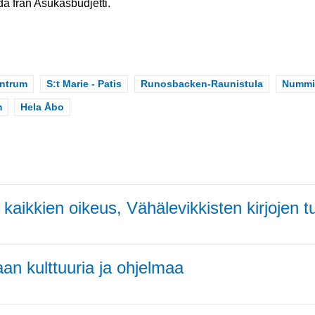
a från Asukasbudjetti.
entrum
Scope
S:t Marie - Patis
Scope
Runosbacken-Raunistula
Scope
Nummis
m
Scope
Hela Åbo
kaikkien oikeus, Vähälevikkisten kirjojen 
aan kulttuuria ja ohjelmaa