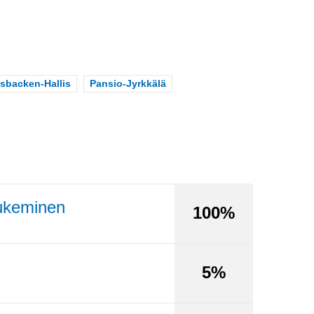
backen-Hallis
Scope
Pansio-Jyrkkälä
tukeminen
100%
5%