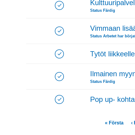
Kulttuuripalve
Status
Färdig
Vimmaan lisää 
Status
Arbetet har börja
Tytöt liikkeelle
Ilmainen myynti
Status
Färdig
Pop up- kohtaa
« Första
‹