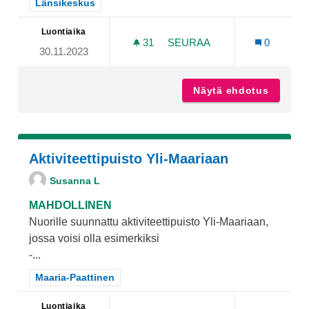
Rajaa tulokset teeman mukaan: Länsikeskus
Länsikeskus
Luontiaika
31
31 SEURAAJAA
SEURAA
0
30.11.2023
LÄNSIKESKUKSEN "MAALAI
Näytä ehdotus
Länsike
Aktiviteettipuisto Yli-Maariaan
Susanna L
MAHDOLLINEN
Nuorille suunnattu aktiviteettipuisto Yli-Maariaan,
jossa voisi olla esimerkiksi
-...
Rajaa tulokset teeman mukaan: Maaria-Paattinen
Maaria-Paattinen
Luontiaika