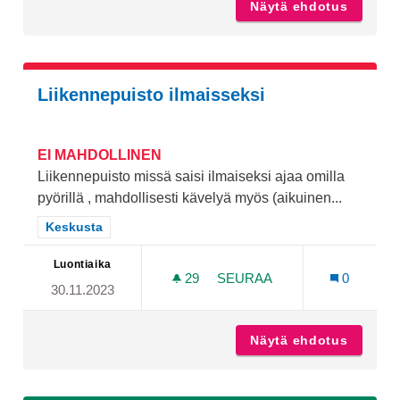
Näytä ehdotus
Yli-Maa
Liikennepuisto ilmaisseksi
EI MAHDOLLINEN
Liikennepuisto missä saisi ilmaiseksi ajaa omilla
pyörillä , mahdollisesti kävelyä myös (aikuinen...
Rajaa tulokset teeman mukaan: Keskusta
Keskusta
Luontiaika
29
29 SEURAAJAA
SEURAA
0
30.11.2023
LIIKENNEPUISTO ILMAISSE
Näytä ehdotus
Liikenn