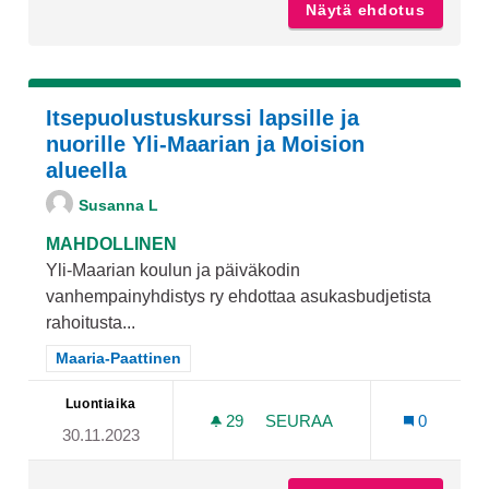
Näytä ehdotus
Haaste
Itsepuolustuskurssi lapsille ja
nuorille Yli-Maarian ja Moision
alueella
Susanna L
MAHDOLLINEN
Yli-Maarian koulun ja päiväkodin
vanhempainyhdistys ry ehdottaa asukasbudjetista
rahoitusta...
Rajaa tulokset teeman mukaan: Maaria-Paattinen
Maaria-Paattinen
Luontiaika
29
29 SEURAAJAA
SEURAA
0
30.11.2023
ITSEPUOLUSTUSKURSSI LA