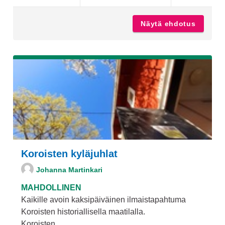
Näytä ehdotus
Erikval
Koroisten kyläjuhlat
Johanna Martinkari
MAHDOLLINEN
Kaikille avoin kaksipäiväinen ilmaistapahtuma
Koroisten historiallisella maatilalla.
Koroisten...