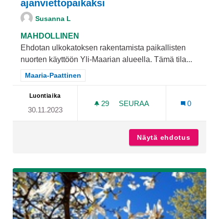
ajanviettopaikaksi
Susanna L
MAHDOLLINEN
Ehdotan ulkokatoksen rakentamista paikallisten
nuorten käyttöön Yli-Maarian alueella. Tämä tila...
Rajaa tulokset teeman mukaan: Maaria-Paattinen
Maaria-Paattinen
Luontiaika
29
29 SEURAAJAA
SEURAA
0
30.11.2023
ULKOKATOS YLI-MAARIAA
Näytä ehdotus
Ulkokat