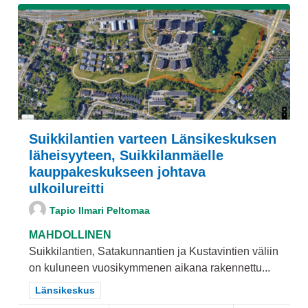
Suikkilantien varteen Länsikeskuksen
läheisyyteen, Suikkilanmäelle
kauppakeskukseen johtava
ulkoilureitti
Tapio Ilmari Peltomaa
MAHDOLLINEN
Suikkilantien, Satakunnantien ja Kustavintien väliin
on kuluneen vuosikymmenen aikana rakennettu...
Rajaa tulokset teeman mukaan: Länsikeskus
Länsikeskus