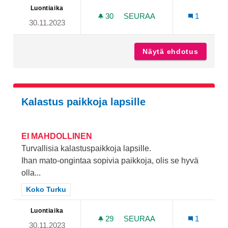
Luontiaika
30
30 SEURAAJAA
SEURAA
1
30.11.2023
SUIKKILANTIEN VARTEEN 
Näytä ehdotus
Suikkil
Kalastus paikkoja lapsille
EI MAHDOLLINEN
Turvallisia kalastuspaikkoja lapsille.
Ihan mato-ongintaa sopivia paikkoja, olis se hyvä
olla...
Rajaa tulokset teeman mukaan: Koko Turku
Koko Turku
Luontiaika
29
29 SEURAAJAA
SEURAA
1
30.11.2023
KALASTUS PAIKKOJA LAPS