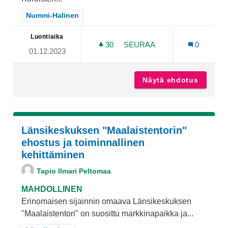
Rajaa tulokset teeman mukaan: Nummi-Halinen
Nummi-Halinen
Luontiaika
30
30 SEURAAJAA
SEURAA
0
01.12.2023
KOROISTEN KYLÄJUHLAT
Näytä ehdotus
Koroist
Länsikeskuksen "Maalaistentorin"
ehostus ja toiminnallinen
kehittäminen
Tapio Ilmari Peltomaa
MAHDOLLINEN
Erinomaisen sijainnin omaava Länsikeskuksen
"Maalaistentori" on suosittu markkinapaikka ja...