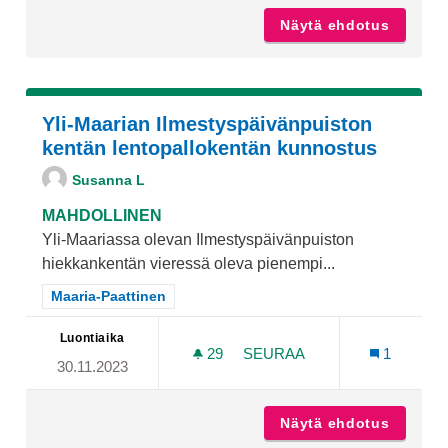
Näytä ehdotus
Yli-Maa
Yli-Maarian Ilmestyspäivänpuiston
kentän lentopallokentän kunnostus
Susanna L
MAHDOLLINEN
Yli-Maariassa olevan Ilmestyspäivänpuiston
hiekkankentän vieressä oleva pienempi...
Rajaa tulokset teeman mukaan: Maaria-Paattinen
Maaria-Paattinen
Luontiaika
29
29 SEURAAJAA
SEURAA
1
30.11.2023
YLI-MAARIAN ILMESTYSP
Näytä ehdotus
Yli-Maa