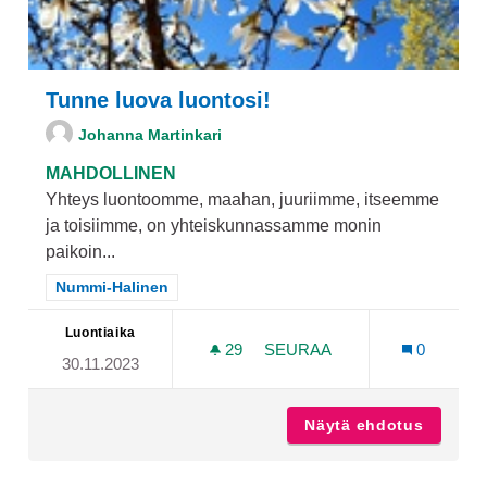
Tunne luova luontosi!
Johanna Martinkari
MAHDOLLINEN
Yhteys luontoomme, maahan, juuriimme, itseemme
ja toisiimme, on yhteiskunnassamme monin
paikoin...
Rajaa tulokset teeman mukaan: Nummi-Halinen
Nummi-Halinen
Luontiaika
29
29 SEURAAJAA
SEURAA
0
30.11.2023
TUNNE LUOVA LUONTOSI!
Näytä ehdotus
Tunne l