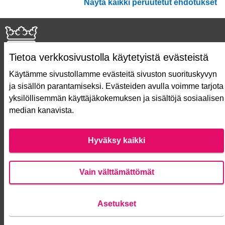
Näytä kaikki peruutetut ehdotukset
Tietoa verkkosivustolla käytetyistä evästeistä
Käytämme sivustollamme evästeitä sivuston suorituskyvyn
ja sisällön parantamiseksi. Evästeiden avulla voimme tarjota
Näin äänestät Asukasbudjetissa
yksilöllisemmän käyttäjäkokemuksen ja sisältöjä sosiaalisen
Asukasbudjetin vaiheet
median kanavista.
Usein kysytyt kysymykset
Käyttöehdot
Saavutettavuusseloste
Hyväksy kaikki
Lataa avoimet datatiedostot
Evästeasetukset
Vain välttämättömät
Verkkosivusto luotu
vapaan ohjelmiston
Asetukset
(Ulko
avulla.
Anna palautetta