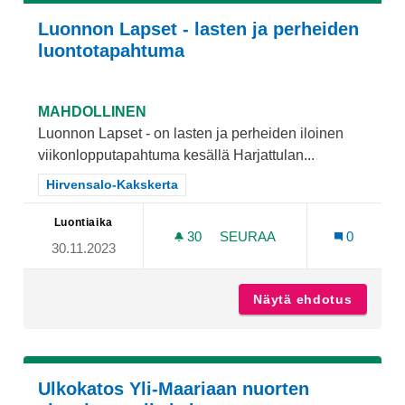
Luonnon Lapset - lasten ja perheiden
luontotapahtuma
MAHDOLLINEN
Luonnon Lapset - on lasten ja perheiden iloinen
viikonlopputapahtuma kesällä Harjattulan...
Rajaa tulokset teeman mukaan: Hirvensalo-Kakskerta
Hirvensalo-Kakskerta
Luontiaika
30
30 SEURAAJAA
SEURAA
0
30.11.2023
LUONNON LAPSET - LAST
Näytä ehdotus
Luonnon
Ulkokatos Yli-Maariaan nuorten