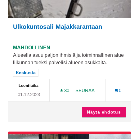
Ulkokuntosali Majakkarantaan
MAHDOLLINEN
Alueella asuu paljon ihmisiä ja toiminnallinen alue
liikunnan tueksi palvelisi alueen asukkaita.
Rajaa tulokset teeman mukaan: Keskusta
Keskusta
Luontiaika
30
30 SEURAAJAA
SEURAA
0
01.12.2023
ULKOKUNTOSALI MAJAKK
Näytä ehdotus
Ulkokun