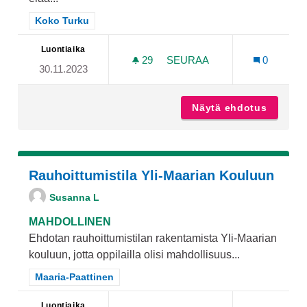
Rajaa tulokset teeman mukaan: Koko Turku
Koko Turku
Luontiaika
29
29 SEURAAJAA
SEURAA
0
30.11.2023
"SUURALUE AGENTTI" - AS
Näytä ehdotus
"Suuralu
Rauhoittumistila Yli-Maarian Kouluun
Susanna L
MAHDOLLINEN
Ehdotan rauhoittumistilan rakentamista Yli-Maarian
kouluun, jotta oppilailla olisi mahdollisuus...
Rajaa tulokset teeman mukaan: Maaria-Paattinen
Maaria-Paattinen
Luontiaika