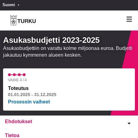
Suomi
Valitse kieli
Välj språk
Asukasbudjetti 2023-2025
Asukasbudjettiin on varattu kolme miljoonaa euroa. Budjetti
jakautuu kymmenen alueen kesken.
VAIHE 4 / 4
Toteutus
01.01.2025 - 31.12.2025
Prosessin vaiheet
Ehdotukset
Tietoa