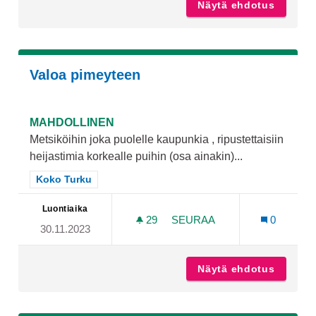
Näytä ehdotus
Itsepuo
Valoa pimeyteen
MAHDOLLINEN
Metsiköihin joka puolelle kaupunkia , ripustettaisiin
heijastimia korkealle puihin (osa ainakin)...
Rajaa tulokset teeman mukaan: Koko Turku
Koko Turku
Luontiaika
29
29 SEURAAJAA
SEURAA
0
30.11.2023
VALOA PIMEYTEEN
Näytä ehdotus
Valoa p