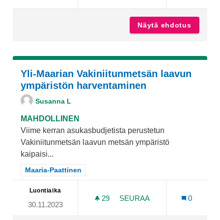
Näytä ehdotus
Kalastu
Yli-Maarian Vakiniitunmetsän laavun
ympäristön harventaminen
Susanna L
MAHDOLLINEN
Viime kerran asukasbudjetista perustetun
Vakiniitunmetsän laavun metsän ympäristö
kaipaisi...
Rajaa tulokset teeman mukaan: Maaria-Paattinen
Maaria-Paattinen
Luontiaika
29
29 SEURAAJAA
SEURAA
0
30.11.2023
YLI-MAARIAN VAKINIITU