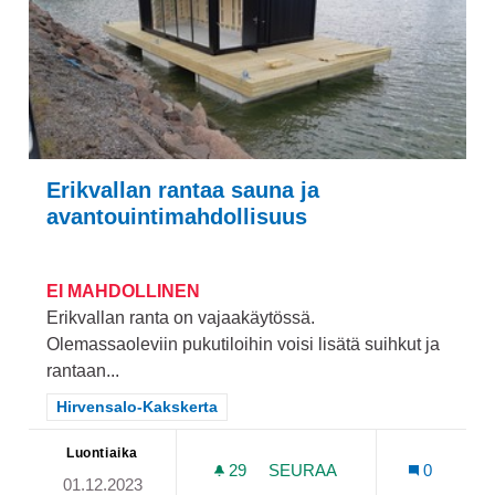
Erikvallan rantaa sauna ja
avantouintimahdollisuus
EI MAHDOLLINEN
Erikvallan ranta on vajaakäytössä.
Olemassaoleviin pukutiloihin voisi lisätä suihkut ja
rantaan...
Rajaa tulokset teeman mukaan: Hirvensalo-Kakskerta
Hirvensalo-Kakskerta
Luontiaika
29
29 SEURAAJAA
SEURAA
0
01.12.2023
ERIKVALLAN RANTAA SAU