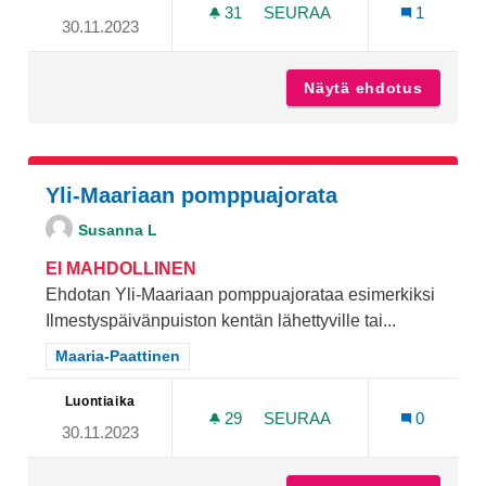
31
31 SEURAAJAA
SEURAA
1
30.11.2023
AKTIVITEETTIPUISTO YLI-
Näytä ehdotus
Aktivit
Yli-Maariaan pomppuajorata
Susanna L
EI MAHDOLLINEN
Ehdotan Yli-Maariaan pomppuajorataa esimerkiksi
Ilmestyspäivänpuiston kentän lähettyville tai...
Rajaa tulokset teeman mukaan: Maaria-Paattinen
Maaria-Paattinen
Luontiaika
29
29 SEURAAJAA
SEURAA
0
30.11.2023
YLI-MAARIAAN POMPPUAJ