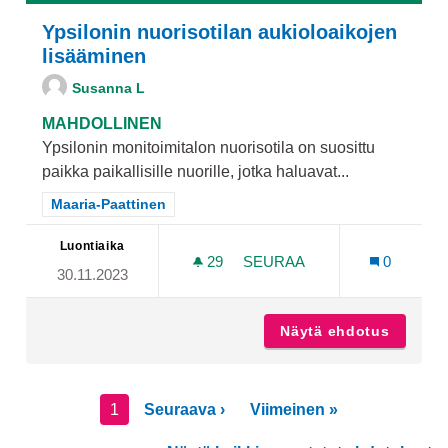
Ypsilonin nuorisotilan aukioloaikojen
lisääminen
Susanna L
MAHDOLLINEN
Ypsilonin monitoimitalon nuorisotila on suosittu
paikka paikallisille nuorille, jotka haluavat...
Rajaa tulokset teeman mukaan: Maaria-Paattinen
Maaria-Paattinen
Luontiaika
29
29 SEURAAJAA
SEURAA
0
30.11.2023
YPSILONIN NUORISOTILAN
Näytä ehdotus
Ypsilon
1
Seuraava ›
Viimeinen »