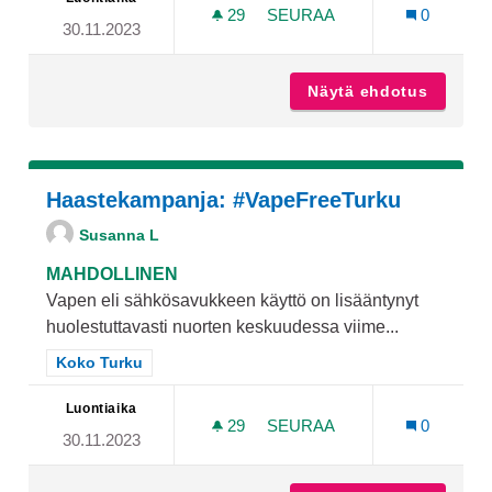
29
29 SEURAAJAA
SEURAA
0
30.11.2023
RAUHOITTUMISTILA YLI-M
Näytä ehdotus
Rauhoit
Haastekampanja: #VapeFreeTurku
Susanna L
MAHDOLLINEN
Vapen eli sähkösavukkeen käyttö on lisääntynyt
huolestuttavasti nuorten keskuudessa viime...
Rajaa tulokset teeman mukaan: Koko Turku
Koko Turku
Luontiaika
29
29 SEURAAJAA
SEURAA
0
30.11.2023
HAASTEKAMPANJA: GID://