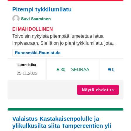
Pitempi tykkilumilatu
Suvi Saarainen
EI MAHDOLLINEN
Toivoisin nykyistä pitempää lumetettua latua
Impivaaraan. Siellä on jo pieni tykkilumilatu, jota...
Rajaa tulokset teeman mukaan: Runosmäki-Raunistula
Runosmäki-Raunistula
Luontiaika
30
30 SEURAAJAA
SEURAA
0
29.11.2023
PITEMPI TYKKILUMILATU
Näytä ehdotus
Pitempi
Valaistus Kastakaisenpolulle ja
ylikulkusilta siitä Tampereentien yli