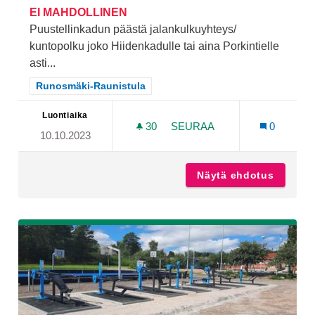
EI MAHDOLLINEN
Puustellinkadun päästä jalankulkuyhteys/
kuntopolku joko Hiidenkadulle tai aina Porkintielle
asti...
Rajaa tulokset teeman mukaan: Runosmäki-Raunistula
Runosmäki-Raunistula
Luontiaika
30
30 SEURAAJAA
SEURAA
0
10.10.2023
KUNTOPOLKU RADAN VIE
Näytä ehdotus
Kuntopo