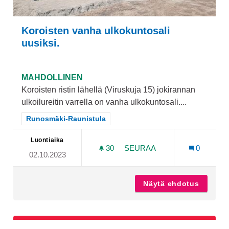
Koroisten vanha ulkokuntosali
uusiksi.
MAHDOLLINEN
Koroisten ristin lähellä (Viruskuja 15) jokirannan
ulkoilureitin varrella on vanha ulkokuntosali....
Rajaa tulokset teeman mukaan: Runosmäki-Raunistula
Runosmäki-Raunistula
Luontiaika
30
30 SEURAAJAA
SEURAA
0
02.10.2023
KOROISTEN VANHA ULKOKU
Näytä ehdotus
Koroist