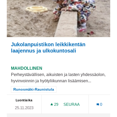
Jukolanpuistikon leikkikentän
laajennus ja ulkokuntosali
MAHDOLLINEN
Perheystävällisen, aikuisten ja lasten yhdessäolon,
hyvinvoinnin ja hyötyliikunnan lisäämisen...
Rajaa tulokset teeman mukaan: Runosmäki-Raunistula
Runosmäki-Raunistula
Luontiaika
29
29 SEURAAJAA
SEURAA
0
25.11.2023
JUKOLANPUISTIKON LEIKK