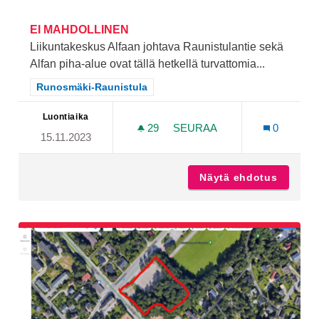
EI MAHDOLLINEN
Liikuntakeskus Alfaan johtava Raunistulantie sekä
Alfan piha-alue ovat tällä hetkellä turvattomia...
Rajaa tulokset teeman mukaan: Runosmäki-Raunistula
Runosmäki-Raunistula
Luontiaika
29
29 SEURAAJAA
SEURAA
0
15.11.2023
LIIKUNTAKESKUS ALFAN L
Näytä ehdotus
Liikunt