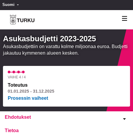
Suomi
Valitse kieli
Välj språk
Asukasbudjetti 2023-2025
Asukasbudjettiin on varattu kolme miljoonaa euroa. Budjetti
jakautuu kymmenen alueen kesken.
VAIHE 4 / 4
Toteutus
01.01.2025 - 31.12.2025
Prosessin vaiheet
Ehdotukset
Tietoa