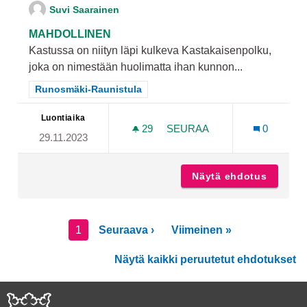
Suvi Saarainen
MAHDOLLINEN
Kastussa on niityn läpi kulkeva Kastakaisenpolku,
joka on nimestään huolimatta ihan kunnon...
Rajaa tulokset teeman mukaan: Runosmäki-Raunistula
Runosmäki-Raunistula
Luontiaika
29
29 SEURAAJAA
SEURAA
0
29.11.2023
VALAISTUS KASTAKAISENPO
Näytä ehdotus
Valaist
1
Seuraava ›
Viimeinen »
Näytä kaikki peruutetut ehdotukset