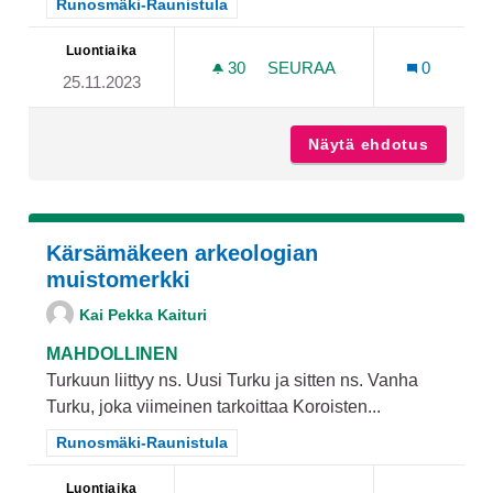
Rajaa tulokset teeman mukaan: Runosmäki-Raunistula
Runosmäki-Raunistula
Luontiaika
30
30 SEURAAJAA
SEURAA
0
25.11.2023
MONITOIMIKENTTÄ PELAI
Näytä ehdotus
Monitoi
Kärsämäkeen arkeologian
muistomerkki
Kai Pekka Kaituri
MAHDOLLINEN
Turkuun liittyy ns. Uusi Turku ja sitten ns. Vanha
Turku, joka viimeinen tarkoittaa Koroisten...
Rajaa tulokset teeman mukaan: Runosmäki-Raunistula
Runosmäki-Raunistula
Luontiaika