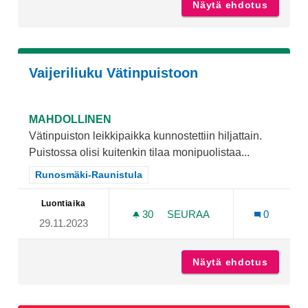
Näytä ehdotus
Valaist
Vaijeriliuku Vätinpuistoon
MAHDOLLINEN
Vätinpuiston leikkipaikka kunnostettiin hiljattain.
Puistossa olisi kuitenkin tilaa monipuolistaa...
Rajaa tulokset teeman mukaan: Runosmäki-Raunistula
Runosmäki-Raunistula
Luontiaika
30
30 SEURAAJAA
SEURAA
0
29.11.2023
VAIJERILIUKU VÄTINPUIS
Näytä ehdotus
Vaijeri