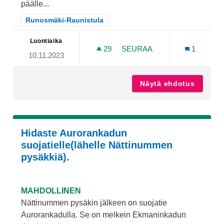
päälle...
Rajaa tulokset teeman mukaan: Runosmäki-Raunistula
Runosmäki-Raunistula
Luontiaika
29
29 SEURAAJAA
SEURAA
1
10.11.2023
RUNOSMÄEN KAHDELLE EL
Näytä ehdotus
Runosmä
Hidaste Aurorankadun
suojatielle(lähelle Nättinummen
pysäkkiä).
MAHDOLLINEN
Nättinummen pysäkin jälkeen on suojatie
Aurorankadulla. Se on melkein Ekmaninkadun