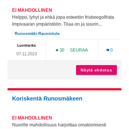
EI MAHDOLLINEN
Helppo, lyhyt ja ehkä jopa esteetön frisbeegolfrata
Impivaaran ympäristöön. Tilaa on ja suurin...
Rajaa tulokset teeman mukaan: Runosmäki-Raunistula
Runosmäki-Raunistula
Luontiaika
30
30 SEURAAJAA
SEURAA
0
07.11.2023
ALOITTELIJATASOINEN F
Näytä ehdotus
Aloitte
Koriskentä Runosmäkeen
EI MAHDOLLINEN
Nuorille mahdollisuus harjoittaa omatoimisesti