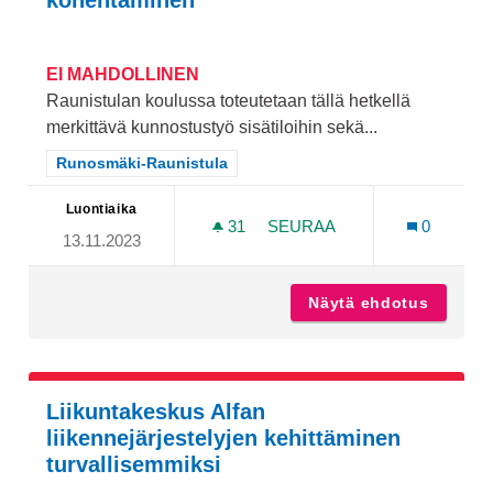
kohentaminen
EI MAHDOLLINEN
Raunistulan koulussa toteutetaan tällä hetkellä
merkittävä kunnostustyö sisätiloihin sekä...
Rajaa tulokset teeman mukaan: Runosmäki-Raunistula
Runosmäki-Raunistula
Luontiaika
31
31 SEURAAJAA
SEURAA
0
13.11.2023
RAUNISTULAN KOULUN PI
Näytä ehdotus
Raunist
Liikuntakeskus Alfan
liikennejärjestelyjen kehittäminen
turvallisemmiksi