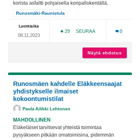
korista asfaltti pohjaisella koripallokentällä.
Rajaa tulokset teeman mukaan: Runosmäki-Raunistula
Runosmäki-Raunistula
Luontiaika
29
29 SEURAAJAA
SEURAA
0
08.11.2023
KORISKENTÄ RUNOSMÄK
Näytä ehdotus
Korisk
Runosmäen kahdelle Eläkkeensaajat
yhdistykselle ilmaiset
kokoontumistilat
Paula Ailikki Lehtonen
MAHDOLLINEN
Eläkeläiset tarvitsevat yhteistä toimintaa
pysyäkseen pitkään omatoimisina, pidemmän