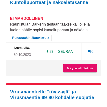
Kuntoiluportaat ja näköalatasanne
EI MAHDOLLINEN
Raunistulan Barkerin tehtaan taakse kalliolle ja
luolan päälle sopisi kuntoiluportaat ja näköala...
Rajaa tulokset teeman mukaan: Runosmäki-Raunistula
Runosmäki-Raunistula
Luontiaika
29
29 SEURAAJAA
SEURAA
0
30.10.2023
KUNTOILUPORTAAT JA NÄ
Näytä ehdotus
Kuntoil
Virusmäentielle "töyssyjä" ja
Virusmäentie 69-90 kohdalle suojatie