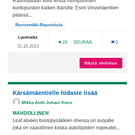
Raunistulaan voisi tehdä monipuolisen
kuntopuiston kaiken ikäisille. Esim Virusmäentien
päässä...
Rajaa tulokset teeman mukaan: Runosmäki-Raunistula
Runosmäki-Raunistula
Luontiaika
29
29 SEURAAJAA
SEURAA
0
31.10.2023
RAUNISTULAAN MONIPUOL
Näytä ehdotus
Raunist
Kärsämäentielle hidaste lisää
Mikko Antti Juhani Kiero
MAHDOLLINEN
Leaf alueen bussipysäkkien ohessa on suojatie
joka on vaarallinen koska autoilijoiden nopeudet...