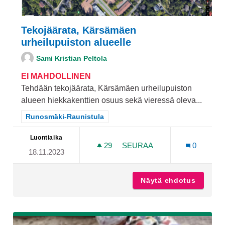
Tekojäärata, Kärsämäen
urheilupuiston alueelle
Sami Kristian Peltola
EI MAHDOLLINEN
Tehdään tekojäärata, Kärsämäen urheilupuiston
alueen hiekkakenttien osuus sekä vieressä oleva...
Rajaa tulokset teeman mukaan: Runosmäki-Raunistula
Runosmäki-Raunistula
Luontiaika
29
29 SEURAAJAA
SEURAA
0
18.11.2023
TEKOJÄÄRATA, KÄRSÄMÄE
Näytä ehdotus
Tekojää