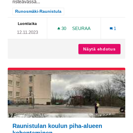
risteävässä...
Rajaa tulokset teeman mukaan: Runosmäki-Raunistula
Runosmäki-Raunistula
Luontiaika
30
30 SEURAAJAA
SEURAA
1
12.11.2023
HIDASTE AURORANKADUN 
Näytä ehdotus
Hidaste
Raunistulan koulun piha-alueen