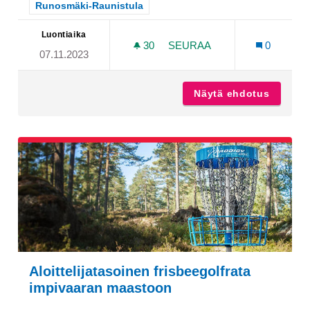
Rajaa tulokset teeman mukaan: Runosmäki-Raunistula
Runosmäki-Raunistula
Luontiaika
30
30 SEURAAJAA
SEURAA
0
07.11.2023
KÄRSÄMÄENTIELLE HIDAST
Näytä ehdotus
Kärsämä
Aloittelijatasoinen frisbeegolfrata
impivaaran maastoon