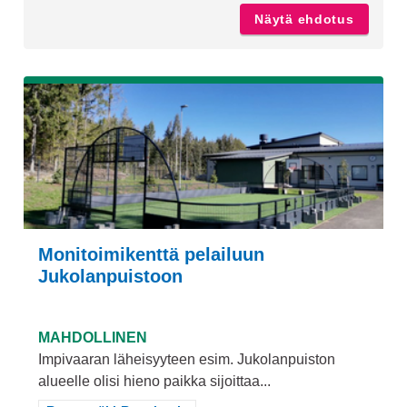
Näytä ehdotus
Jukolan
Monitoimikenttä pelailuun
Jukolanpuistoon
MAHDOLLINEN
Impivaaran läheisyyteen esim. Jukolanpuiston
alueelle olisi hieno paikka sijoittaa...