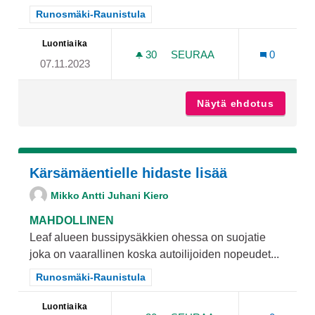
Rajaa tulokset teeman mukaan: Runosmäki-Raunistula
Runosmäki-Raunistula
Luontiaika
30
30 SEURAAJAA
SEURAA
0
07.11.2023
ALOITTELIJATASOINEN F
Näytä ehdotus
Aloitte
Kärsämäentielle hidaste lisää
Mikko Antti Juhani Kiero
MAHDOLLINEN
Leaf alueen bussipysäkkien ohessa on suojatie
joka on vaarallinen koska autoilijoiden nopeudet...
Rajaa tulokset teeman mukaan: Runosmäki-Raunistula
Runosmäki-Raunistula
Luontiaika