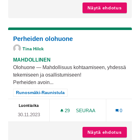
Näytä ehdotus
Kärsämä
Perheiden olohuone
Tina Hilck
MAHDOLLINEN
Olohuone — Mahdollisuus kohtaamiseen, yhdessä
tekemiseen ja osallistumiseen!
Perheiden avoin...
Rajaa tulokset teeman mukaan: Runosmäki-Raunistula
Runosmäki-Raunistula
Luontiaika
29
29 SEURAAJAA
SEURAA
0
30.11.2023
PERHEIDEN OLOHUONE
Näytä ehdotus
Perhei