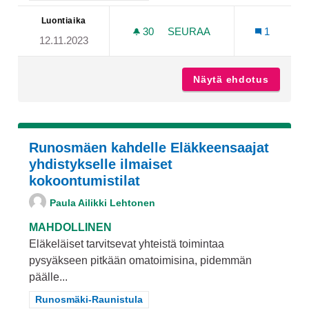
Luontiaika
30
30 SEURAAJAA
SEURAA
1
12.11.2023
HIDASTE AURORANKADUN 
Näytä ehdotus
Hidaste
Runosmäen kahdelle Eläkkeensaajat
yhdistykselle ilmaiset
kokoontumistilat
Paula Ailikki Lehtonen
MAHDOLLINEN
Eläkeläiset tarvitsevat yhteistä toimintaa
pysyäkseen pitkään omatoimisina, pidemmän
päälle...
Rajaa tulokset teeman mukaan: Runosmäki-Raunistula
Runosmäki-Raunistula