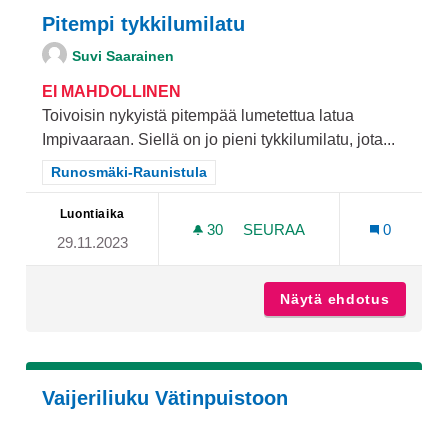
Pitempi tykkilumilatu
Suvi Saarainen
EI MAHDOLLINEN
Toivoisin nykyistä pitempää lumetettua latua
Impivaaraan. Siellä on jo pieni tykkilumilatu, jota...
Rajaa tulokset teeman mukaan: Runosmäki-Raunistula
Runosmäki-Raunistula
Luontiaika
30
30 SEURAAJAA
SEURAA
0
29.11.2023
PITEMPI TYKKILUMILATU
Näytä ehdotus
Pitempi
Vaijeriliuku Vätinpuistoon