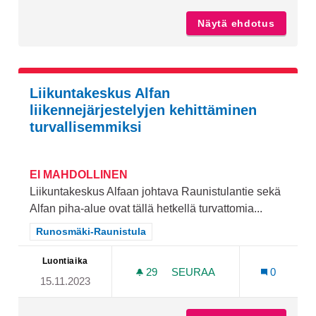
Näytä ehdotus
Tekojää
Liikuntakeskus Alfan
liikennejärjestelyjen kehittäminen
turvallisemmiksi
EI MAHDOLLINEN
Liikuntakeskus Alfaan johtava Raunistulantie sekä
Alfan piha-alue ovat tällä hetkellä turvattomia...
Rajaa tulokset teeman mukaan: Runosmäki-Raunistula
Runosmäki-Raunistula
Luontiaika
29
29 SEURAAJAA
SEURAA
0
15.11.2023
LIIKUNTAKESKUS ALFAN L