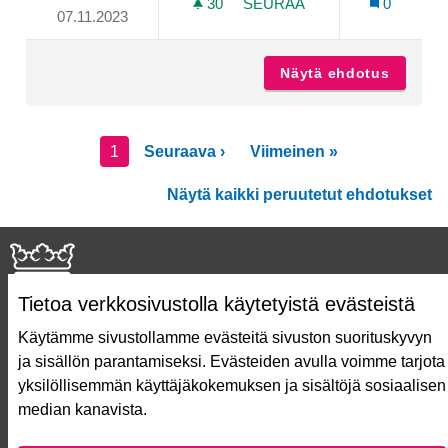
30
30 SEURAAJAA
SEURAA
0
07.11.2023
KÄRSÄMÄENTIELLE HIDAST
Näytä ehdotus
Kärsämä
1
Seuraava ›
Viimeinen »
Näytä kaikki peruutetut ehdotukset
Tietoa verkkosivustolla käytetyistä evästeistä
Käytämme sivustollamme evästeitä sivuston suorituskyvyn
ja sisällön parantamiseksi. Evästeiden avulla voimme tarjota
Näin äänestät Asukasbudjetissa
yksilöllisemmän käyttäjäkokemuksen ja sisältöjä sosiaalisen
Asukasbudjetin vaiheet
median kanavista.
Usein kysytyt kysymykset
Käyttöehdot