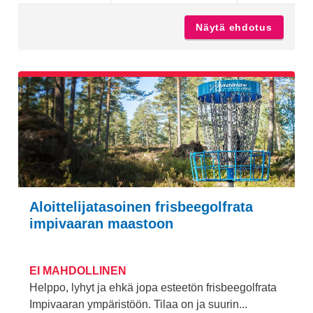
Näytä ehdotus
Korisk
Aloittelijatasoinen frisbeegolfrata
impivaaran maastoon
EI MAHDOLLINEN
Helppo, lyhyt ja ehkä jopa esteetön frisbeegolfrata
Impivaaran ympäristöön. Tilaa on ja suurin...