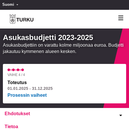
Suomi
Valitse kieli
Välj språk
Asukasbudjetti 2023-2025
Asukasbudjettiin on varattu kolme miljoonaa euroa. Budjetti
jakautuu kymmenen alueen kesken.
VAIHE 4 / 4
Toteutus
01.01.2025 - 31.12.2025
Prosessin vaiheet
Ehdotukset
Tietoa