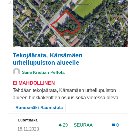
Tekojäärata, Kärsämäen
urheilupuiston alueelle
Sami Kristian Peltola
EI MAHDOLLINEN
Tehdään tekojäärata, Kärsämäen urheilupuiston
alueen hiekkakenttien osuus sekä vieressä oleva...
Rajaa tulokset teeman mukaan: Runosmäki-Raunistula
Runosmäki-Raunistula
Luontiaika
29
29 SEURAAJAA
SEURAA
0
18.11.2023
TEKOJÄÄRATA, KÄRSÄMÄE