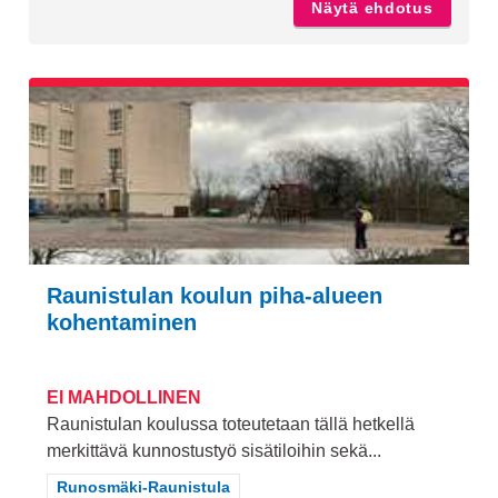
Näytä ehdotus
Liikunt
Raunistulan koulun piha-alueen
kohentaminen
EI MAHDOLLINEN
Raunistulan koulussa toteutetaan tällä hetkellä
merkittävä kunnostustyö sisätiloihin sekä...
Rajaa tulokset teeman mukaan: Runosmäki-Raunistula
Runosmäki-Raunistula