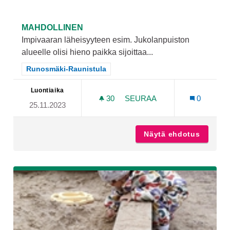
MAHDOLLINEN
Impivaaran läheisyyteen esim. Jukolanpuiston
alueelle olisi hieno paikka sijoittaa...
Rajaa tulokset teeman mukaan: Runosmäki-Raunistula
Runosmäki-Raunistula
Luontiaika
30
30 SEURAAJAA
SEURAA
0
25.11.2023
MONITOIMIKENTTÄ PELAI
Näytä ehdotus
Monitoi