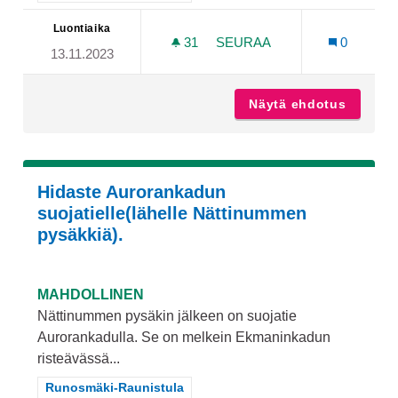
Luontiaika
31
31 SEURAAJAA
SEURAA
0
13.11.2023
RAUNISTULAN KOULUN PI
Näytä ehdotus
Raunist
Hidaste Aurorankadun
suojatielle(lähelle Nättinummen
pysäkkiä).
MAHDOLLINEN
Nättinummen pysäkin jälkeen on suojatie
Aurorankadulla. Se on melkein Ekmaninkadun
risteävässä...
Rajaa tulokset teeman mukaan: Runosmäki-Raunistula
Runosmäki-Raunistula