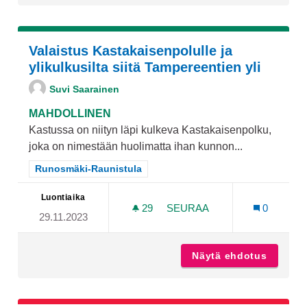
Valaistus Kastakaisenpolulle ja
ylikulkusilta siitä Tampereentien yli
Suvi Saarainen
MAHDOLLINEN
Kastussa on niityn läpi kulkeva Kastakaisenpolku,
joka on nimestään huolimatta ihan kunnon...
Rajaa tulokset teeman mukaan: Runosmäki-Raunistula
Runosmäki-Raunistula
Luontiaika
29
29 SEURAAJAA
SEURAA
0
29.11.2023
VALAISTUS KASTAKAISENPO
Näytä ehdotus
Valaist