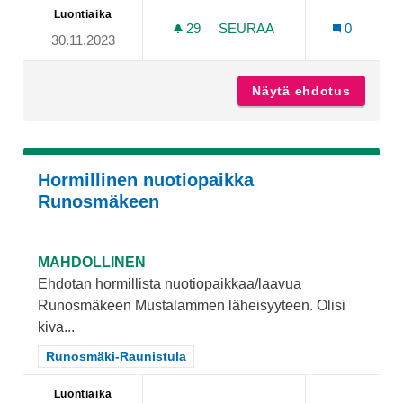
Luontiaika
29
29 SEURAAJAA
SEURAA
0
30.11.2023
POP UP -KAHVILA RUNOS
Näytä ehdotus
Pop up
Hormillinen nuotiopaikka
Runosmäkeen
MAHDOLLINEN
Ehdotan hormillista nuotiopaikkaa/laavua
Runosmäkeen Mustalammen läheisyyteen. Olisi
kiva...
Rajaa tulokset teeman mukaan: Runosmäki-Raunistula
Runosmäki-Raunistula
Luontiaika