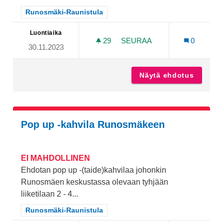
Rajaa tulokset teeman mukaan: Runosmäki-Raunistula
Runosmäki-Raunistula
Luontiaika
29
29 SEURAAJAA
SEURAA
0
30.11.2023
PIIPARINPOLULLE KILOME
Näytä ehdotus
Piipari
Pop up -kahvila Runosmäkeen
EI MAHDOLLINEN
Ehdotan pop up -(taide)kahvilaa johonkin
Runosmäen keskustassa olevaan tyhjään
liiketilaan 2 - 4...
Rajaa tulokset teeman mukaan: Runosmäki-Raunistula
Runosmäki-Raunistula