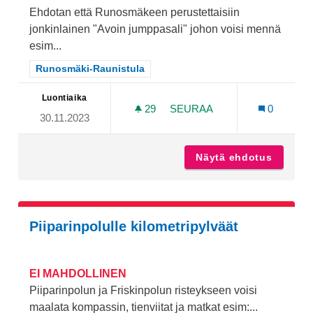
Ehdotan että Runosmäkeen perustettaisiin
jonkinlainen "Avoin jumppasali" johon voisi mennä
esim...
Rajaa tulokset teeman mukaan: Runosmäki-Raunistula
Runosmäki-Raunistula
Luontiaika
29
29 SEURAAJAA
SEURAA
0
30.11.2023
LIIKUNTATILAA RUNOSMÄ
Näytä ehdotus
Liikunt
Piiparinpolulle kilometripylväät
EI MAHDOLLINEN
Piiparinpolun ja Friskinpolun risteykseen voisi
maalata kompassin, tienviitat ja matkat esim:...