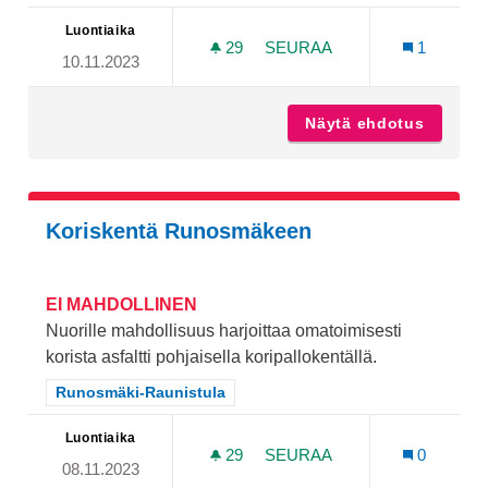
Luontiaika
29
29 SEURAAJAA
SEURAA
1
10.11.2023
RUNOSMÄEN KAHDELLE EL
Näytä ehdotus
Runosmä
Koriskentä Runosmäkeen
EI MAHDOLLINEN
Nuorille mahdollisuus harjoittaa omatoimisesti
korista asfaltti pohjaisella koripallokentällä.
Rajaa tulokset teeman mukaan: Runosmäki-Raunistula
Runosmäki-Raunistula
Luontiaika
29
29 SEURAAJAA
SEURAA
0
08.11.2023
KORISKENTÄ RUNOSMÄK