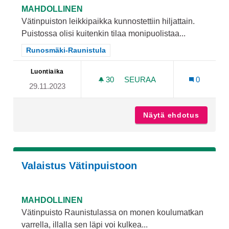
MAHDOLLINEN
Vätinpuiston leikkipaikka kunnostettiin hiljattain.
Puistossa olisi kuitenkin tilaa monipuolistaa...
Rajaa tulokset teeman mukaan: Runosmäki-Raunistula
Runosmäki-Raunistula
Luontiaika
30
30 SEURAAJAA
SEURAA
0
29.11.2023
VAIJERILIUKU VÄTINPUIS
Näytä ehdotus
Vaijeri
Valaistus Vätinpuistoon
MAHDOLLINEN
Vätinpuisto Raunistulassa on monen koulumatkan
varrella, illalla sen läpi voi kulkea...