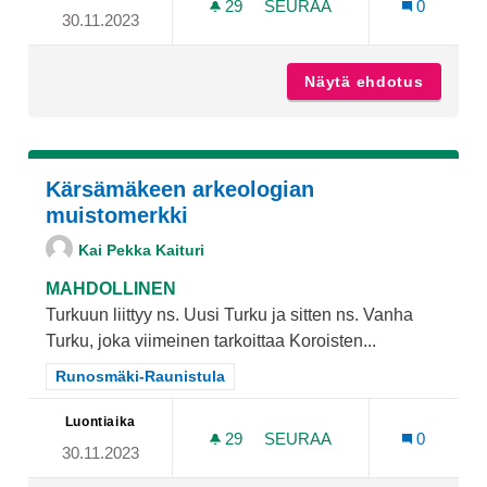
29
29 SEURAAJAA
SEURAA
0
30.11.2023
HORMILLINEN NUOTIOPA
Näytä ehdotus
Hormill
Kärsämäkeen arkeologian
muistomerkki
Kai Pekka Kaituri
MAHDOLLINEN
Turkuun liittyy ns. Uusi Turku ja sitten ns. Vanha
Turku, joka viimeinen tarkoittaa Koroisten...
Rajaa tulokset teeman mukaan: Runosmäki-Raunistula
Runosmäki-Raunistula
Luontiaika
29
29 SEURAAJAA
SEURAA
0
30.11.2023
KÄRSÄMÄKEEN ARKEOLOG