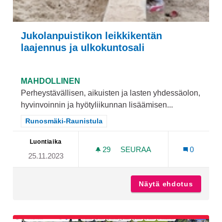
Jukolanpuistikon leikkikentän
laajennus ja ulkokuntosali
MAHDOLLINEN
Perheystävällisen, aikuisten ja lasten yhdessäolon,
hyvinvoinnin ja hyötyliikunnan lisäämisen...
Rajaa tulokset teeman mukaan: Runosmäki-Raunistula
Runosmäki-Raunistula
Luontiaika
29
29 SEURAAJAA
SEURAA
0
25.11.2023
JUKOLANPUISTIKON LEIKK
Näytä ehdotus
Jukolan