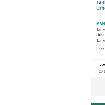
Tan
Urh
MAH
Tanko
Urhei
Tanko
Raj
Kes
Luo
10.