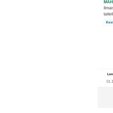
MAH
Ilmai
taite
Raj
Kes
Luo
01.