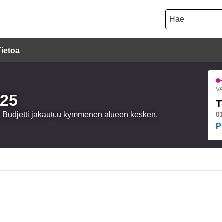
Hae
Tietoa
VA
025
T
a. Budjetti jakautuu kymmenen alueen kesken.
0
P