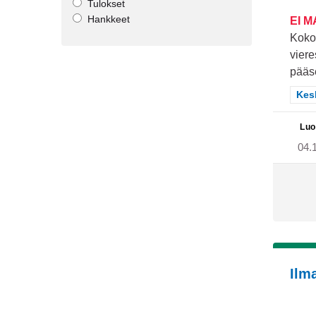
Tulokset
Hankkeet
EI 
Koko 
viere
pääs
Raj
Kes
Luo
04.
Ilma