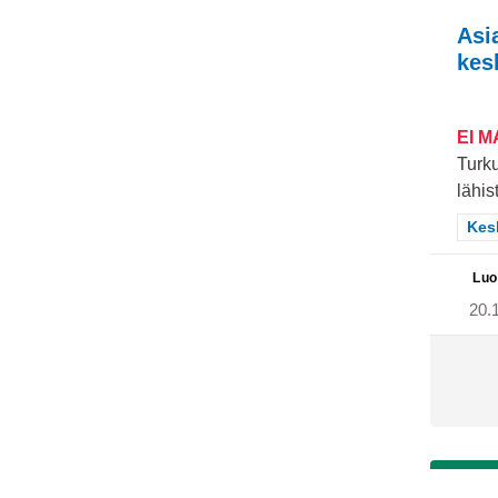
Asi
kes
EI 
Turku
lähist
Raj
Kes
Luo
20.