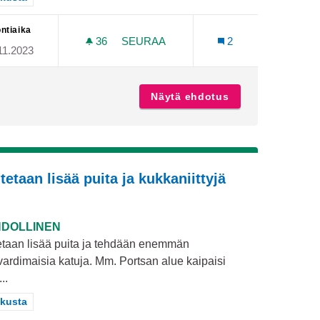
ntiaika
36
36 SEURAAJAA
SEURAA
2
11.2023
EN
VIHERRAKENTAMINEN TURUN KESK
tyisäksi jälleen
Näytä ehdotus
Viherrakentamin
utetaan lisää puita ja kukkaniittyjä
DOLLINEN
tetaan lisää puita ja tehdään enemmän
vardimaisia katuja. Mm. Portsan alue kaipaisi
..
aa tulokset teeman mukaan: Keskusta
kusta