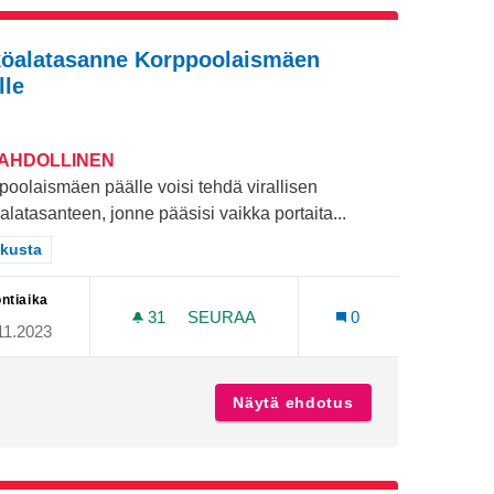
öalatasanne Korppoolaismäen
lle
MAHDOLLINEN
poolaismäen päälle voisi tehdä virallisen
latasanteen, jonne pääsisi vaikka portaita...
aa tulokset teeman mukaan: Keskusta
kusta
ntiaika
31
31 SEURAAJAA
SEURAA
0
11.2023
 TAI PORTSAN ALUEELLE
NÄKÖALATASANNE KORPPOOLAISMÄ
isto keskustan tai Portsan alueelle
Näytä ehdotus
Näköalatasanne 