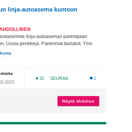
un linja-autoasema kuntoon
MAHDOLLINEN
ostaisimme linja-autoaseman parempaan
on. Uusia penkkejä. Paremmat taulukot. Yms
aa tulokset teeman mukaan: Keskusta
kusta
ntiaika
31
31 SEURAAJAA
SEURAA
1
10.2023
N KESKUSTAN LÄHISTÖLLE
TURUN LINJA-AUTOASEMA KUNTOO
iparkki turkuun keskustan lähistölle
Näytä ehdotus
Turun linja-aut