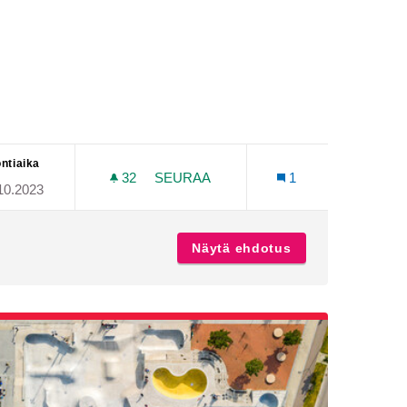
ntiaika
32
32 SEURAAJAA
SEURAA
1
10.2023
ISTUTETAAN LISÄÄ PUITA JA KUKKAN
reen liukumäki
Näytä ehdotus
Istutetaan lisää 