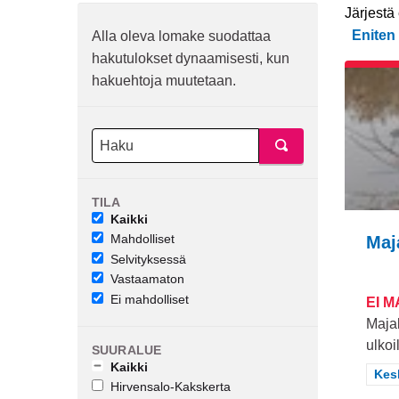
Järjestä
Eniten
Alla oleva lomake suodattaa
hakutulokset dynaamisesti, kun
hakuehtoja muutetaan.
TILA
Kaikki
Mahdolliset
Maj
Selvityksessä
Vastaamaton
Ei mahdolliset
EI 
Maja
ulkoi
SUURALUE
Kaikki
Raj
Kes
Hirvensalo-Kakskerta