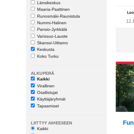
Länsikeskus
Maaria-Paattinen
Luo
Runosmäki-Raunistula
12.
Nummi-Halinen
Pansio-Jyrkkälä
Varissuo-Lauste
Skanssi-Uittamo
Keskusta
Koko Turku
ALKUPERÄ
Kaikki
Virallinen
Osallistujat
Käyttäjäryhmät
Tapaamiset
Fun
LIITTYY AIHEESEEN
Kaikki