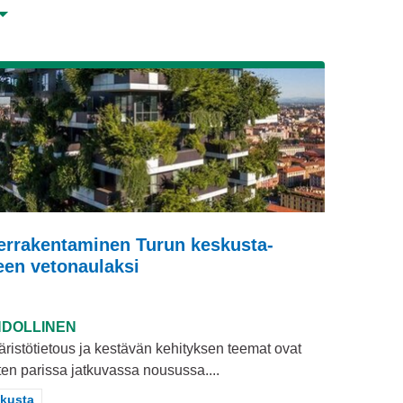
errakentaminen Turun keskusta-
een vetonaulaksi
DOLLINEN
ristötietous ja kestävän kehityksen teemat ovat
ten parissa jatkuvassa nousussa....
aa tulokset teeman mukaan: Keskusta
kusta