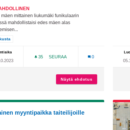
MAHDOLLINEN
mäen mittainen liukumäki funikulaarin
ssä mahdollistaisi edes mäen alas
emisen...
aa tulokset teeman mukaan: Keskusta
kusta
ntiaika
Luo
35
35 SEURAAJAA
SEURAA
0
10.2023
05.
FUNIKULAARIN VIEREEN LIUKUMÄKI
Näytä ehdotus
Funikulaarin vie
inen myyntipaikka taiteilijoille