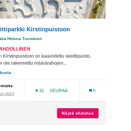
ittiparkki Kirstinpuistoon
Nea Helena Tuominen
MAHDOLLINEN
 Kirstinpuistoon on kaavoitettu skeittipuisto,
ei ole rakennettu määrärahojen...
aa tulokset teeman mukaan: Keskusta
kusta
ntiaika
31
31 SEURAAJAA
SEURAA
0
10.2023
LLE
SKEITTIPARKKI KIRSTINPUISTOON
kka taiteilijoille
Näytä ehdotus
Skeittiparkki Kir