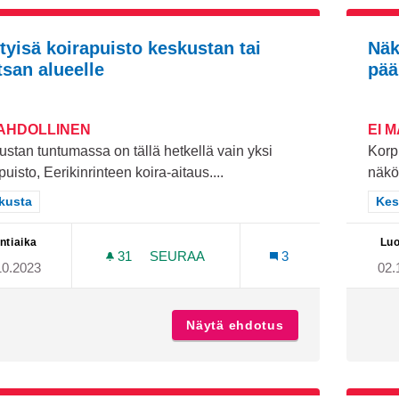
htyisä koirapuisto keskustan tai
Näk
tsan alueelle
pää
MAHDOLLINEN
EI 
stan tuntumassa on tällä hetkellä vain yksi
Korp
puisto, Eerikinrinteen koira-aitaus....
näköa
aa tulokset teeman mukaan: Keskusta
kusta
Raj
Kes
ntiaika
Luo
31
31 SEURAAJAA
SEURAA
3
10.2023
02.
VIIHTYISÄ KOIRAPUISTO KESKUSTAN
Näytä ehdotus
Viihtyisä koirapu