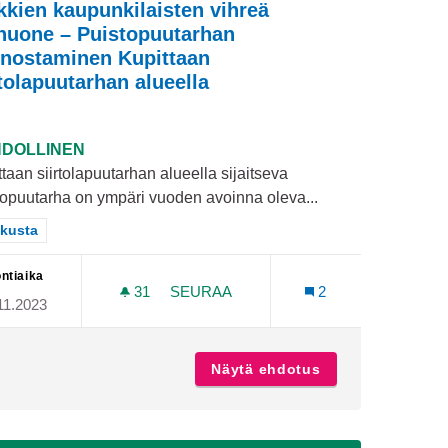
kkien kaupunkilaisten vihreä
huone – Puistopuutarhan
nostaminen Kupittaan
rtolapuutarhan alueella
DOLLINEN
taan siirtolapuutarhan alueella sijaitseva
topuutarha on ympäri vuoden avoinna oleva...
aa tulokset teeman mukaan: Keskusta
kusta
ntiaika
31
31 SEURAAJAA
SEURAA
2
11.2023
ANKO URHEILUPUISTOON
KAIKKIEN KAUPUNKILAISTEN VIHR
oakrobatia -tanko Urheilupuistoon
Näytä ehdotus
Kaikkien kaupunk