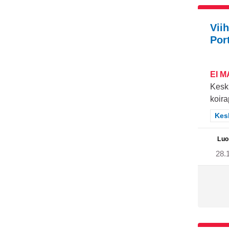
Vii
Por
EI 
Kesku
koira
Raj
Kes
Luo
28.