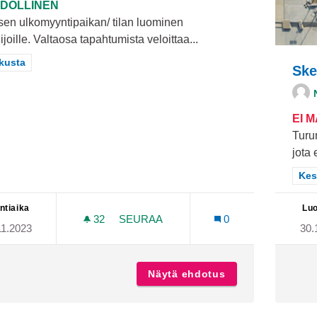
DOLLINEN
sen ulkomyyntipaikan/ tilan luominen
ilijoille. Valtaosa tapahtumista veloittaa...
aa tulokset teeman mukaan: Keskusta
kusta
Ske
EI 
Turun
jota 
Raj
Kes
ntiaika
Luo
32
32 SEURAAJAA
SEURAA
0
11.2023
30.
ILMAINEN MYYNTIPAIKKA TAITEILIJOI
Näytä ehdotus
Ilmainen myyntipai