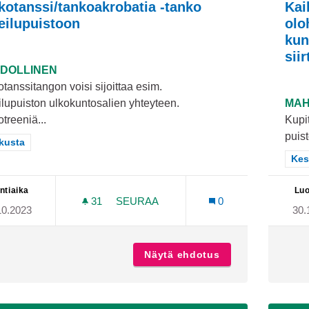
kotanssi/tankoakrobatia -tanko
Kai
eilupuistoon
olo
kun
sii
DOLLINEN
tanssitangon voisi sijoittaa esim.
lupuiston ulkokuntosalien yhteyteen.
MAH
treeniä...
Kupit
puis
aa tulokset teeman mukaan: Keskusta
kusta
Raj
Kes
ntiaika
Luo
31
31 SEURAAJAA
SEURAA
0
10.2023
30.
TANKOTANSSI/TANKOAKROBATIA -T
Näytä ehdotus
Tankotanssi/tank