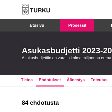
Etusivu
Prosessit
Asukasbudjetti 2023-2
Asukasbudjettiin on varattu kolme miljoonaa euro
Tietoa
Ehdotukset
Äänestys
Toteutus
84 ehdotusta