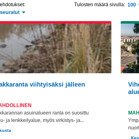
 ehdotukset:
Tulosten määrä sivulla:
100
 seuratut
akkaranta viihtyisäksi jälleen
Vih
alu
MAHDOLLINEN
kkarannan asuinalueen ranta on suosittu
MAH
lu- ja lenkkeilyalue, myös virkistys- ja...
Ympä
nuor
aa tulokset teeman mukaan: Keskusta
kusta
Raj
Kes