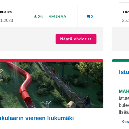
ntiaika
Luo
36
36 SEURAAJAA
SEURAA
3
11.2023
25.
MAJAKKARANTA VIIHTYISÄKSI JÄLLE
Näytä ehdotus
Majakkaranta viih
Ist
MAH
Istu
bule
lisää.
ikulaarin viereen liukumäki
Raj
Kes