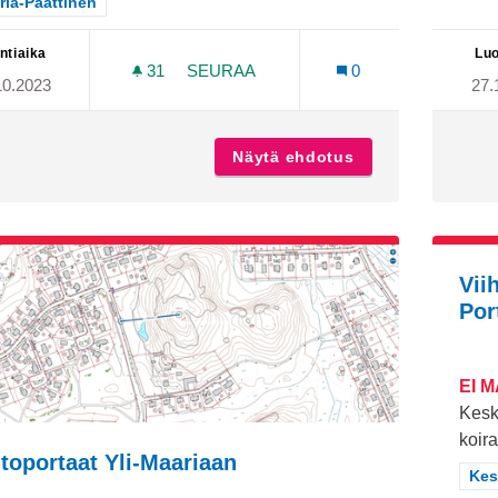
aa tulokset teeman mukaan: Maaria-Paattinen
ria-Paattinen
ntiaika
Luo
31
31 SEURAAJAA
SEURAA
0
10.2023
27.
TULEVAN FRISBEEGOLFRADAN LAAJE
Näytä ehdotus
Tulevan frisbeeg
Vii
Por
EI 
Kesk
koira
toportaat Yli-Maariaan
Raj
Kes