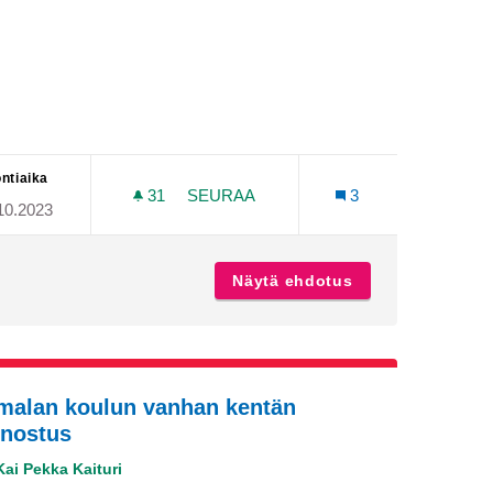
ntiaika
31
31 SEURAAJAA
SEURAA
3
10.2023
VIIHTYISÄ KOIRAPUISTO KESKUSTAN
-Maariaan
Näytä ehdotus
Viihtyisä koirapu
malan koulun vanhan kentän
nostus
Kai Pekka Kaituri