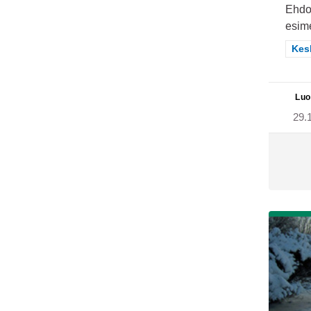
Ehdot
esime
Raj
Kes
Luo
29.