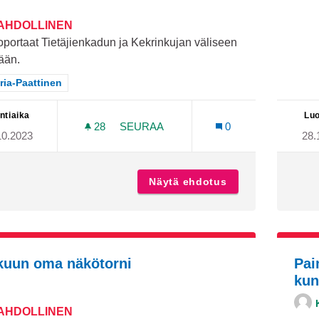
MAHDOLLINEN
portaat Tietäjienkadun ja Kekrinkujan väliseen
ään.
aa tulokset teeman mukaan: Maaria-Paattinen
ria-Paattinen
ntiaika
Luo
28
28 SEURAAJAA
SEURAA
0
10.2023
28.
KUNTOPORTAAT YLI-MAARIAAN
Näytä ehdotus
Kuntoportaat Yli
kuun oma näkötorni
Pai
kun
MAHDOLLINEN