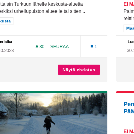
taisin Turkuun lähelle keskusta-aluetta
EI 
rkiksi urheilupuiston alueelle tai sitten...
Paim
reitt
aa tulokset teeman mukaan: Keskusta
kusta
Raj
Maa
ntiaika
Luo
30
30 SEURAAJAA
SEURAA
1
10.2023
30.
TURKUUN OMA NÄKÖTORNI
Näytä ehdotus
Turkuun oma näk
Pen
Pää
EI 