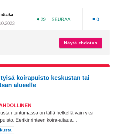
ntiaika
29
29 SEURAAJAA
SEURAA
0
10.2023
NTAMINEN 18-VÄYLÄISEKSI
TOPELIUKSEN KOULULAISILLE TILAT
olfradan laajentaminen 18-väyläiseksi
Näytä ehdotus
Topeliuksen koulu
htyisä koirapuisto keskustan tai
tsan alueelle
MAHDOLLINEN
ustan tuntumassa on tällä hetkellä vain yksi
puisto, Eerikinrinteen koira-aitaus....
aa tulokset teeman mukaan: Keskusta
kusta