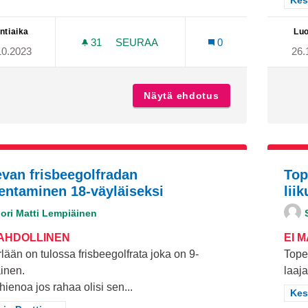
Raj
Kes
ntiaika
Luo
31
31 SEURAAJAA
SEURAA
0
10.2023
26.
KIRJASTO LÄNSIKESKUKSEN ALUEE
Näytä ehdotus
Kirjasto länsike
evan frisbeegolfradan
Top
jentaminen 18-väyläiseksi
lii
Jori Matti Lempiäinen
MAHDOLLINEN
EI 
lään on tulossa frisbeegolfrata joka on 9-
Tope
inen.
laaja
 hienoa jos rahaa olisi sen...
Raj
Kes