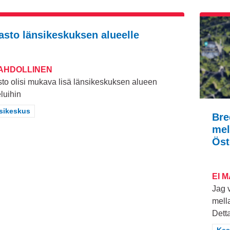
jasto länsikeskuksen alueelle
MAHDOLLINEN
sto olisi mukava lisä länsikeskuksen alueen
luihin
aa tulokset teeman mukaan: Länsikeskus
sikeskus
Bre
mel
Öst
EI 
Jag 
mell
Detta