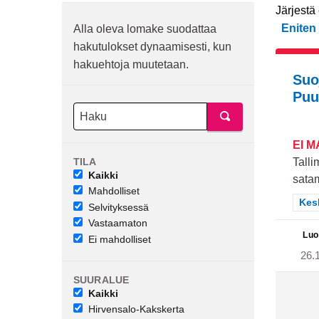
Järjestä
Eniten 
Alla oleva lomake suodattaa
hakutulokset dynaamisesti, kun
hakuehtoja muutetaan.
Suo
Puu
EI 
TILA
Talli
Kaikki
satam
Mahdolliset
Raj
Kes
Selvityksessä
Vastaamaton
Luo
Ei mahdolliset
26.
SUURALUE
Kaikki
Hirvensalo-Kakskerta