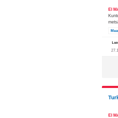
EI 
Kunto
mets
Raj
Maa
Luo
27.
Tur
EI 