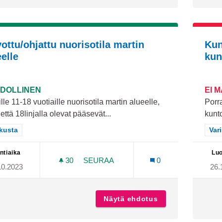
vottu/ohjattu nuorisotila martin
Kun
elle
kun
DOLLINEN
EI 
lle 11-18 vuotiaille nuorisotila martin alueelle,
Porr
 että 18linjalla olevat pääsevät...
kunt
aa tulokset teeman mukaan: Keskusta
kusta
Raj
Var
ntiaika
Luo
30
30 SEURAAJAA
SEURAA
0
10.2023
26.
VALVOTTU/OHJATTU NUORISOTILA M
Näytä ehdotus
Valvottu/ohjattu 