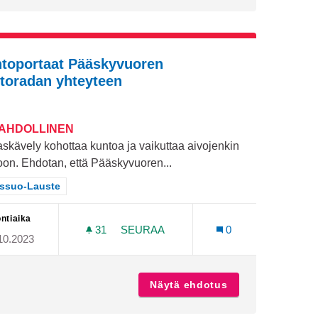
toportaat Pääskyvuoren
toradan yhteyteen
MAHDOLLINEN
askävely kohottaa kuntoa ja vaikuttaa aivojenkin
oon. Ehdotan, että Pääskyvuoren...
aa tulokset teeman mukaan: Varissuo-Lauste
issuo-Lauste
ntiaika
31
31 SEURAAJAA
SEURAA
0
10.2023
ARTIN ALUEELLE
KUNTOPORTAAT PÄÄSKYVUOREN K
nuorisotila martin alueelle
Näytä ehdotus
Kuntoportaat Pä