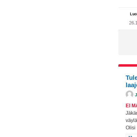
Luo
26.
Tul
laa
EI 
Jäkär
väylä
Olisi