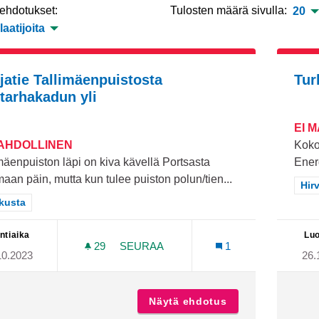
 ehdotukset:
Tulosten määrä sivulla:
20
laatijoita
jatie Tallimäenpuistosta
Tur
tarhakadun yli
EI 
MAHDOLLINEN
Koko 
mäenpuiston läpi on kiva kävellä Portsasta
Ener
aan päin, mutta kun tulee puiston polun/tien...
Raj
Hir
aa tulokset teeman mukaan: Keskusta
kusta
ntiaika
Luo
29
29 SEURAAJAA
SEURAA
1
10.2023
26.
SUOJATIE TALLIMÄENPUISTOSTA PU
Näytä ehdotus
Suojatie Tallimä