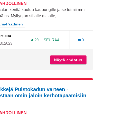
MAHDOLLINEN
alan kenttä kuuluu kaupungille ja se toimii mm.
inä ns. Myllyojan sillalle (sillalle,...
aa tulokset teeman mukaan: Maaria-Paattinen
ria-Paattinen
ntiaika
29
29 SEURAAJAA
SEURAA
0
10.2023
PAIMALAN KOULUN VANHAN KENTÄ
ötorni
Näytä ehdotus
Paimalan koulun
kkejä Puistokadun varteen -
stään omin jaloin kerhotapaamisiin
MAHDOLLINEN