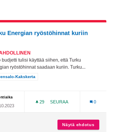
ku Energian ryöstöhinnat kuriin
MAHDOLLINEN
budjetti tulisi käyttää siihen, että Turku
gian ryöstöhinnat saadaan kuriin. Turku...
aa tulokset teeman mukaan: Hirvensalo-Kakskerta
vensalo-Kakskerta
ntiaika
29
29 SEURAAJAA
SEURAA
0
10.2023
UTARHAKADUN YLI
TURKU ENERGIAN RYÖSTÖHINNAT K
enpuistosta Puutarhakadun yli
Näytä ehdotus
Turku Energian r