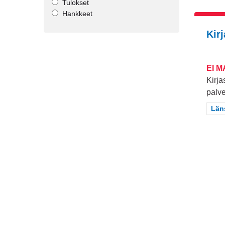
Tulokset
Hankkeet
Kir
EI 
Kirja
palve
Raj
Län