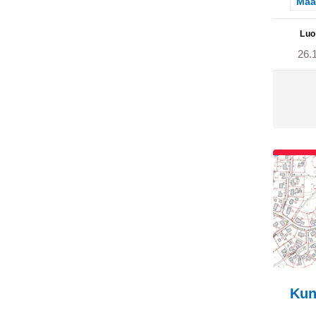
Raj
Maa
Luo
26.
Kun