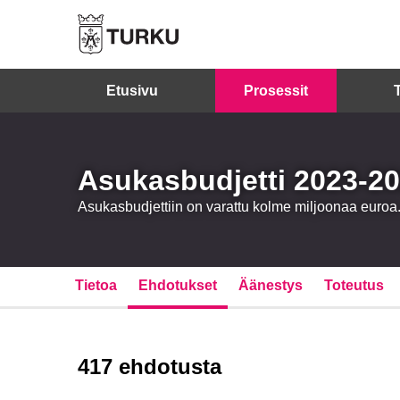
Etusivu
Prosessit
Asukasbudjetti 2023-2
Asukasbudjettiin on varattu kolme miljoonaa euro
Tietoa
Ehdotukset
Äänestys
Toteutus
417 ehdotusta