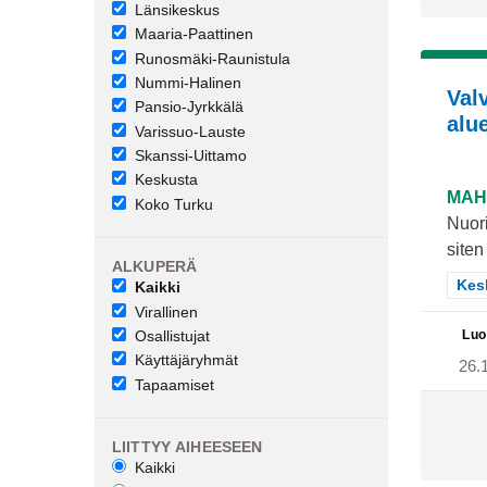
Länsikeskus
Maaria-Paattinen
Runosmäki-Raunistula
Nummi-Halinen
Val
Pansio-Jyrkkälä
alue
Varissuo-Lauste
Skanssi-Uittamo
Keskusta
MAH
Koko Turku
Nuori
siten
ALKUPERÄ
Raj
Kes
Kaikki
Virallinen
Luo
Osallistujat
Käyttäjäryhmät
26.
Tapaamiset
LIITTYY AIHEESEEN
Kaikki