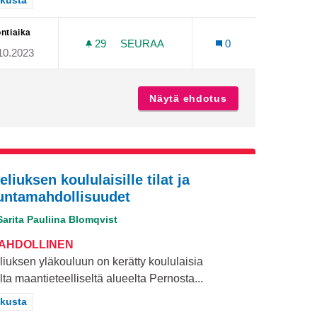
aa tulokset teeman mukaan: Keskusta
kusta
ntiaika
29
29 SEURAAJAA
SEURAA
0
10.2023
LLE
BREDARE CYKELVÄG LÄNGS NYLAN
skuksen alueelle
Näytä ehdotus
Bredare cykelvä
eliuksen koululaisille tilat ja
kuntamahdollisuudet
Sarita Pauliina Blomqvist
MAHDOLLINEN
liuksen yläkouluun on kerätty koululaisia
lta maantieteelliseltä alueelta Pernosta...
aa tulokset teeman mukaan: Keskusta
kusta