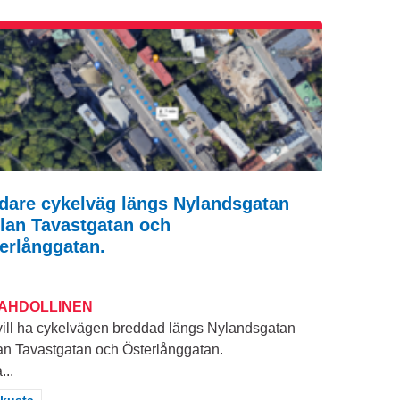
dare cykelväg längs Nylandsgatan
lan Tavastgatan och
erlånggatan.
MAHDOLLINEN
vill ha cykelvägen breddad längs Nylandsgatan
an Tavastgatan och Österlånggatan.
...