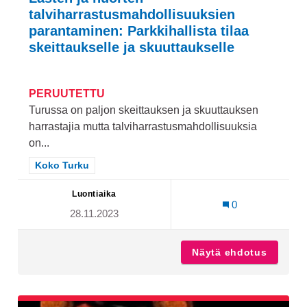
talviharrastusmahdollisuuksien
parantaminen: Parkkihallista tilaa
skeittaukselle ja skuuttaukselle
PERUUTETTU
Turussa on paljon skeittauksen ja skuuttauksen
harrastajia mutta talviharrastusmahdollisuuksia
on...
Rajaa tulokset teeman mukaan: Koko Turku
Koko Turku
Luontiaika
0
28.11.2023
Näytä ehdotus
Lasten 