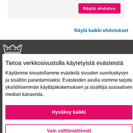
Näytä ehdotus
Opastet
Näytä kaikki ehdotukset
Tietoa verkkosivustolla käytetyistä evästeistä
Käytämme sivustollamme evästeitä sivuston suorituskyvyn
ja sisällön parantamiseksi. Evästeiden avulla voimme tarjota
Näin äänestät Asukasbudjetissa
yksilöllisemmän käyttäjäkokemuksen ja sisältöjä sosiaalisen
Asukasbudjetin vaiheet
median kanavista.
Usein kysytyt kysymykset
Käyttöehdot
Saavutettavuusseloste
Hyväksy kaikki
Lataa avoimet datatiedostot
Evästeasetukset
Vain välttämättömät