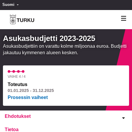
Suomi
Valitse kieli
Välj språk
Asukasbudjetti 2023-2025
Asukasbudjettiin on varattu kolme miljoonaa euroa. Budjetti
jakautuu kymmenen alueen kesken.
VAIHE 4 / 4
Toteutus
01.01.2025 - 31.12.2025
Prosessin vaiheet
Ehdotukset
Tietoa