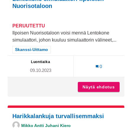
Nuorisotaloon
PERUUTETTU
Ilpoisen Nuorisotaloon voisi mennä Lentokone
simulaattori, johon kuuluu simulaattorin välineet,...
Rajaa tulokset teeman mukaan: Skanssi-Uittamo
Skanssi-Uittamo
Luontiaika
0
09.10.2023
Näytä ehdotus
Lentoko
Harikkalankuja turvallisemmaksi
Mikko Antti Juhani Kiero