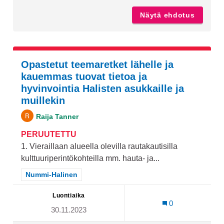
Näytä ehdotus
Tekonu
Opastetut teemaretket lähelle ja
kauemmas tuovat tietoa ja
hyvinvointia Halisten asukkaille ja
muillekin
Raija Tanner
PERUUTETTU
1. Vieraillaan alueella olevilla rautakautisilla
kulttuuriperintökohteilla mm. hauta- ja...
Rajaa tulokset teeman mukaan: Nummi-Halinen
Nummi-Halinen
Luontiaika
0
30.11.2023