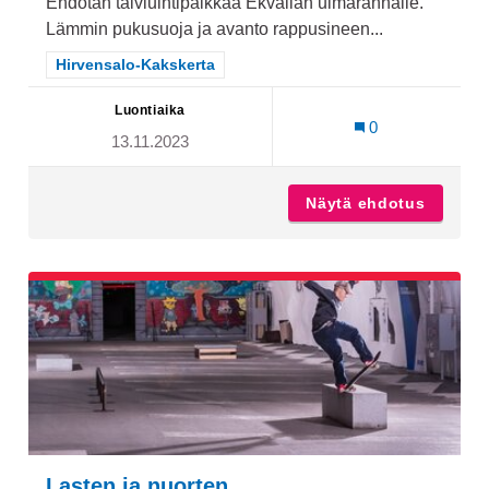
Ehdotan talviuintipaikkaa Ekvallan uimarannalle.
Lämmin pukusuoja ja avanto rappusineen...
Rajaa tulokset teeman mukaan: Hirvensalo-Kakskerta
Hirvensalo-Kakskerta
Luontiaika
0
13.11.2023
Näytä ehdotus
Talviui
Lasten ja nuorten