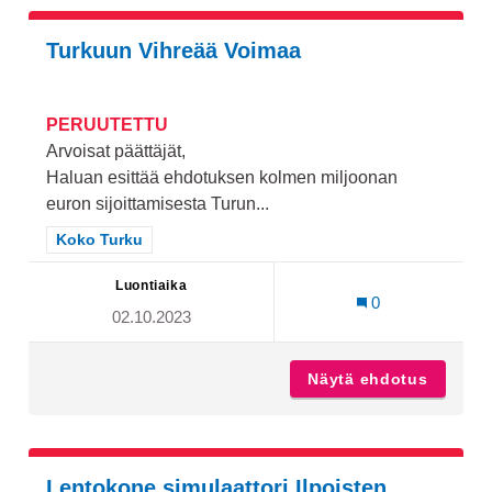
Turkuun Vihreää Voimaa
PERUUTETTU
Arvoisat päättäjät,
Haluan esittää ehdotuksen kolmen miljoonan
euron sijoittamisesta Turun...
Rajaa tulokset teeman mukaan: Koko Turku
Koko Turku
Luontiaika
0
02.10.2023
Näytä ehdotus
Turkuun
Lentokone simulaattori Ilpoisten