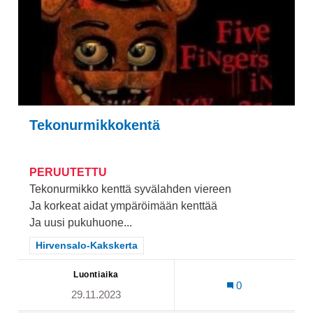
Tekonurmikkokentä
PERUUTETTU
Tekonurmikko kenttä syvälahden viereen
Ja korkeat aidat ympäröimään kenttää
Ja uusi pukuhuone...
Rajaa tulokset teeman mukaan: Hirvensalo-Kakskerta
Hirvensalo-Kakskerta
Luontiaika
0
29.11.2023