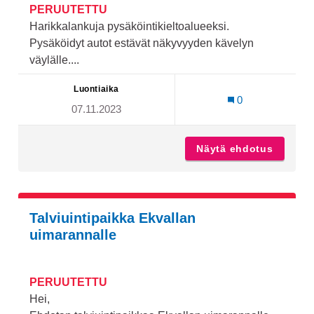
PERUUTETTU
Harikkalankuja pysäköintikieltoalueeksi.
Pysäköidyt autot estävät näkyvyyden kävelyn
väylälle....
Luontiaika
0
07.11.2023
Näytä ehdotus
Harikka
Talviuintipaikka Ekvallan
uimarannalle
PERUUTETTU
Hei,