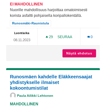
EI MAHDOLLINEN
Nuorille mahdollisuus harjoittaa omatoimisesti
korista asfaltti pohjaisella koripallokentällä.
Rajaa tulokset teeman mukaan: Runosmäki-Raunistula
Runosmäki-Raunistula
Luontiaika
29
29 SEURAAJAA
SEURAA
0
08.11.2023
KORISKENTÄ RUNOSMÄK
Näytä ehdotus
Korisk
Runosmäen kahdelle Eläkkeensaajat
yhdistykselle ilmaiset
kokoontumistilat
Paula Ailikki Lehtonen
MAHDOLLINEN