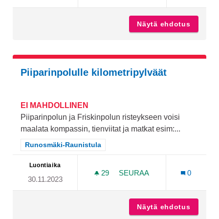
Näytä ehdotus
Kuntopo
Piiparinpolulle kilometripylväät
EI MAHDOLLINEN
Piiparinpolun ja Friskinpolun risteykseen voisi
maalata kompassin, tienviitat ja matkat esim:...
Rajaa tulokset teeman mukaan: Runosmäki-Raunistula
Runosmäki-Raunistula
Luontiaika
29
29 SEURAAJAA
SEURAA
0
30.11.2023
PIIPARINPOLULLE KILOME
Näytä ehdotus
Piipari