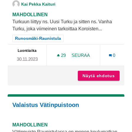
Kai Pekka Kaituri
MAHDOLLINEN
Turkuun liittyy ns. Uusi Turku ja sitten ns. Vanha
Turku, joka viimeinen tarkoittaa Koroisten...
Rajaa tulokset teeman mukaan: Runosmäki-Raunistula
Runosmäki-Raunistula
Luontiaika
29
29 SEURAAJAA
SEURAA
0
30.11.2023
KÄRSÄMÄKEEN ARKEOLOG
Näytä ehdotus
Kärsämä
Valaistus Vätinpuistoon
MAHDOLLINEN
Vätinpuisto Raunistulassa on monen koulumatkan