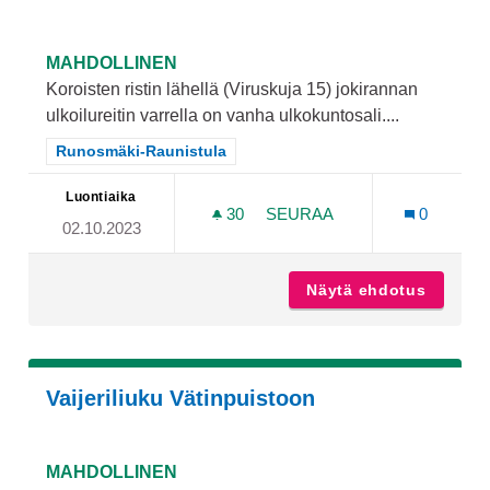
MAHDOLLINEN
Koroisten ristin lähellä (Viruskuja 15) jokirannan
ulkoilureitin varrella on vanha ulkokuntosali....
Rajaa tulokset teeman mukaan: Runosmäki-Raunistula
Runosmäki-Raunistula
Luontiaika
30
30 SEURAAJAA
SEURAA
0
02.10.2023
KOROISTEN VANHA ULKOKU
Näytä ehdotus
Koroist
Vaijeriliuku Vätinpuistoon
MAHDOLLINEN