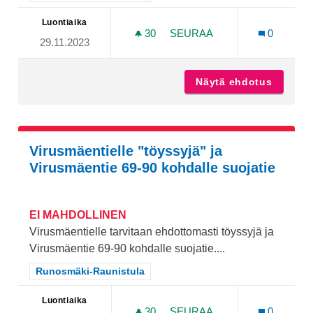
Luontiaika
30
30 SEURAAJAA
SEURAA
0
29.11.2023
PITEMPI TYKKILUMILATU
Näytä ehdotus
Pitempi
Virusmäentielle "töyssyjä" ja
Virusmäentie 69-90 kohdalle suojatie
EI MAHDOLLINEN
Virusmäentielle tarvitaan ehdottomasti töyssyjä ja
Virusmäentie 69-90 kohdalle suojatie....
Rajaa tulokset teeman mukaan: Runosmäki-Raunistula
Runosmäki-Raunistula
Luontiaika
30
30 SEURAAJAA
SEURAA
0