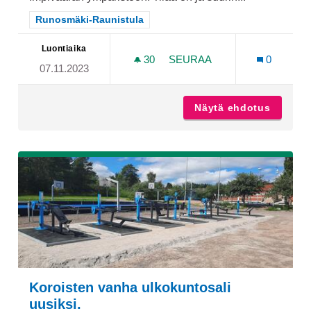
Rajaa tulokset teeman mukaan: Runosmäki-Raunistula
Runosmäki-Raunistula
Luontiaika
30
30 SEURAAJAA
SEURAA
0
07.11.2023
ALOITTELIJATASOINEN F
Näytä ehdotus
Aloitte
Koroisten vanha ulkokuntosali
uusiksi.