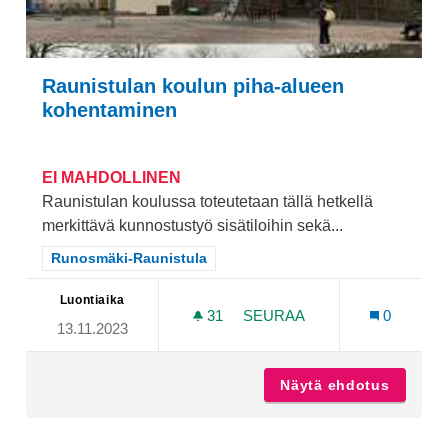
Raunistulan koulun piha-alueen
kohentaminen
EI MAHDOLLINEN
Raunistulan koulussa toteutetaan tällä hetkellä
merkittävä kunnostustyö sisätiloihin sekä...
Rajaa tulokset teeman mukaan: Runosmäki-Raunistula
Runosmäki-Raunistula
Luontiaika
31
31 SEURAAJAA
SEURAA
0
13.11.2023
RAUNISTULAN KOULUN PI
Näytä ehdotus
Raunist