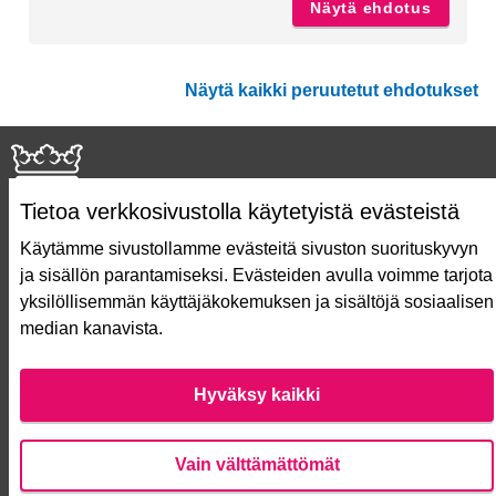
Näytä ehdotus
Pop up
Näytä kaikki peruutetut ehdotukset
Tietoa verkkosivustolla käytetyistä evästeistä
Käytämme sivustollamme evästeitä sivuston suorituskyvyn
ja sisällön parantamiseksi. Evästeiden avulla voimme tarjota
Näin äänestät Asukasbudjetissa
yksilöllisemmän käyttäjäkokemuksen ja sisältöjä sosiaalisen
Asukasbudjetin vaiheet
median kanavista.
Usein kysytyt kysymykset
Käyttöehdot
Saavutettavuusseloste
Hyväksy kaikki
Lataa avoimet datatiedostot
Evästeasetukset
Vain välttämättömät