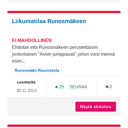
Liikuntatilaa Runosmäkeen
EI MAHDOLLINEN
Ehdotan että Runosmäkeen perustettaisiin
jonkinlainen "Avoin jumppasali" johon voisi mennä
esim...
Rajaa tulokset teeman mukaan: Runosmäki-Raunistula
Runosmäki-Raunistula
Luontiaika
29
29 SEURAAJAA
SEURAA
0
30.11.2023
LIIKUNTATILAA RUNOSMÄ
Näytä ehdotus
Liikunt