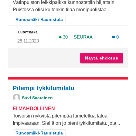
Vätinpuiston leikkipaikka kunnostettiin hiljattain.
Puistossa olisi kuitenkin tilaa monipuolistaa...
Rajaa tulokset teeman mukaan: Runosmäki-Raunistula
Runosmäki-Raunistula
Luontiaika
30
30 SEURAAJAA
SEURAA
0
29.11.2023
VAIJERILIUKU VÄTINPUIS
Näytä ehdotus
Vaijeri
Pitempi tykkilumilatu
Suvi Saarainen
EI MAHDOLLINEN
Toivoisin nykyistä pitempää lumetettua latua
Impivaaraan. Siellä on jo pieni tykkilumilatu, jota...
Rajaa tulokset teeman mukaan: Runosmäki-Raunistula
Runosmäki-Raunistula