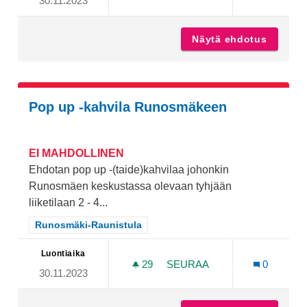
30.11.2023
HORMILLINEN NUOTIOPA
Näytä ehdotus
Hormill
Pop up -kahvila Runosmäkeen
EI MAHDOLLINEN
Ehdotan pop up -(taide)kahvilaa johonkin
Runosmäen keskustassa olevaan tyhjään
liiketilaan 2 - 4...
Rajaa tulokset teeman mukaan: Runosmäki-Raunistula
Runosmäki-Raunistula
Luontiaika
29
29 SEURAAJAA
SEURAA
0
30.11.2023
POP UP -KAHVILA RUNOS