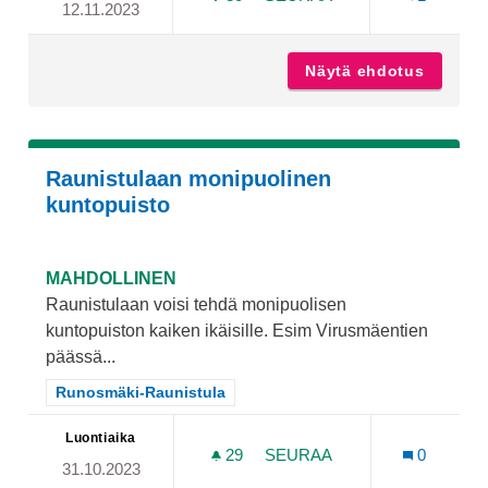
12.11.2023
HIDASTE AURORANKADUN 
Näytä ehdotus
Hidaste
Raunistulaan monipuolinen
kuntopuisto
MAHDOLLINEN
Raunistulaan voisi tehdä monipuolisen
kuntopuiston kaiken ikäisille. Esim Virusmäentien
päässä...
Rajaa tulokset teeman mukaan: Runosmäki-Raunistula
Runosmäki-Raunistula
Luontiaika
29
29 SEURAAJAA
SEURAA
0
31.10.2023
RAUNISTULAAN MONIPUOL