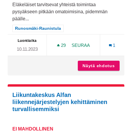
Eläkeläiset tarvitsevat yhteistä toimintaa
pysyäkseen pitkään omatoimisina, pidemmän
päälle...
Rajaa tulokset teeman mukaan: Runosmäki-Raunistula
Runosmäki-Raunistula
Luontiaika
29
29 SEURAAJAA
SEURAA
1
10.11.2023
RUNOSMÄEN KAHDELLE EL
Näytä ehdotus
Runosmä
Liikuntakeskus Alfan
liikennejärjestelyjen kehittäminen
turvallisemmiksi
EI MAHDOLLINEN