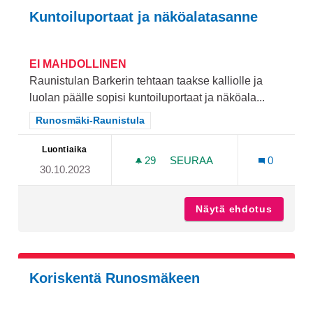
Kuntoiluportaat ja näköalatasanne
EI MAHDOLLINEN
Raunistulan Barkerin tehtaan taakse kalliolle ja
luolan päälle sopisi kuntoiluportaat ja näköala...
Rajaa tulokset teeman mukaan: Runosmäki-Raunistula
Runosmäki-Raunistula
Luontiaika
29
29 SEURAAJAA
SEURAA
0
30.10.2023
KUNTOILUPORTAAT JA NÄ
Näytä ehdotus
Kuntoil
Koriskentä Runosmäkeen