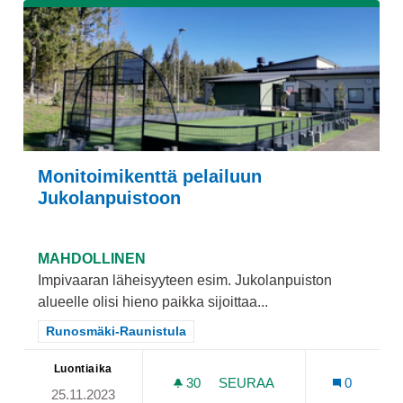
Monitoimikenttä pelailuun
Jukolanpuistoon
MAHDOLLINEN
Impivaaran läheisyyteen esim. Jukolanpuiston
alueelle olisi hieno paikka sijoittaa...
Rajaa tulokset teeman mukaan: Runosmäki-Raunistula
Runosmäki-Raunistula
Luontiaika
30
30 SEURAAJAA
SEURAA
0
25.11.2023
MONITOIMIKENTTÄ PELAI