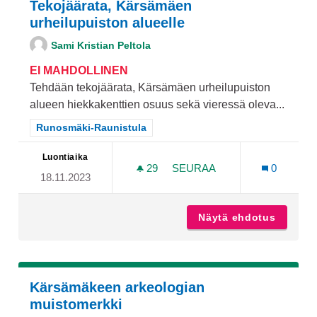
Tekojäärata, Kärsämäen
urheilupuiston alueelle
Sami Kristian Peltola
EI MAHDOLLINEN
Tehdään tekojäärata, Kärsämäen urheilupuiston
alueen hiekkakenttien osuus sekä vieressä oleva...
Rajaa tulokset teeman mukaan: Runosmäki-Raunistula
Runosmäki-Raunistula
Luontiaika
29
29 SEURAAJAA
SEURAA
0
18.11.2023
TEKOJÄÄRATA, KÄRSÄMÄE
Näytä ehdotus
Tekojää
Kärsämäkeen arkeologian
muistomerkki