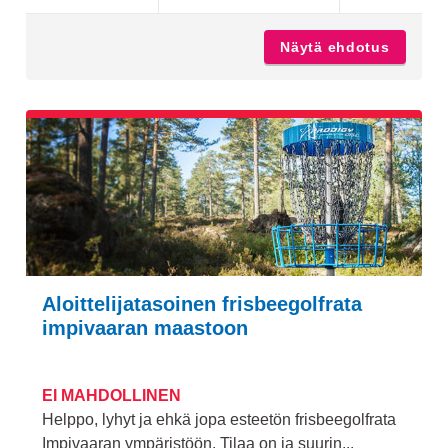
Näytä ehdotus
Monitoi
Aloittelijatasoinen frisbeegolfrata
impivaaran maastoon
EI MAHDOLLINEN
Helppo, lyhyt ja ehkä jopa esteetön frisbeegolfrata
Impivaaran ympäristöön. Tilaa on ja suurin...