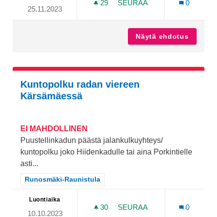
29
29 SEURAAJAA
SEURAA
0
25.11.2023
JUKOLANPUISTIKON LEIKK
Näytä ehdotus
Jukolan
Kuntopolku radan viereen
Kärsämäessä
EI MAHDOLLINEN
Puustellinkadun päästä jalankulkuyhteys/
kuntopolku joko Hiidenkadulle tai aina Porkintielle
asti...
Rajaa tulokset teeman mukaan: Runosmäki-Raunistula
Runosmäki-Raunistula
Luontiaika
30
30 SEURAAJAA
SEURAA
0
10.10.2023
KUNTOPOLKU RADAN VIE