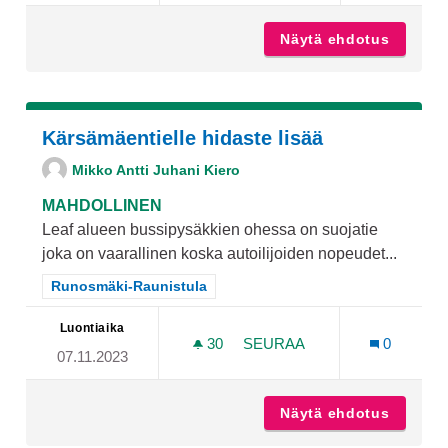
Näytä ehdotus
Raunist
Kärsämäentielle hidaste lisää
Mikko Antti Juhani Kiero
MAHDOLLINEN
Leaf alueen bussipysäkkien ohessa on suojatie
joka on vaarallinen koska autoilijoiden nopeudet...
Rajaa tulokset teeman mukaan: Runosmäki-Raunistula
Runosmäki-Raunistula
Luontiaika
30
30 SEURAAJAA
SEURAA
0
07.11.2023
KÄRSÄMÄENTIELLE HIDAST
Näytä ehdotus
Kärsämä