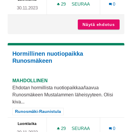
29
29 SEURAAJAA
SEURAA
0
30.11.2023
PERHEIDEN OLOHUONE
Näytä ehdotus
Perhei
Hormillinen nuotiopaikka
Runosmäkeen
MAHDOLLINEN
Ehdotan hormillista nuotiopaikkaa/laavua
Runosmäkeen Mustalammen läheisyyteen. Olisi
kiva...
Rajaa tulokset teeman mukaan: Runosmäki-Raunistula
Runosmäki-Raunistula
Luontiaika
29
29 SEURAAJAA
SEURAA
0