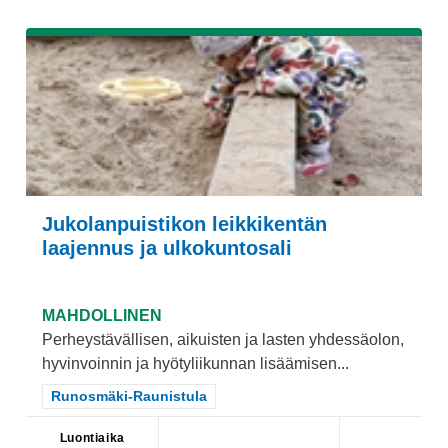
Jukolanpuistikon leikkikentän
laajennus ja ulkokuntosali
MAHDOLLINEN
Perheystävällisen, aikuisten ja lasten yhdessäolon,
hyvinvoinnin ja hyötyliikunnan lisäämisen...
Rajaa tulokset teeman mukaan: Runosmäki-Raunistula
Runosmäki-Raunistula
Luontiaika