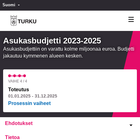
Suomi
Valitse kieli
Välj språk
Asukasbudjetti 2023-2025
Asukasbudjettiin on varattu kolme miljoonaa euroa. Budjetti
jakautuu kymmenen alueen kesken.
VAIHE 4 / 4
Toteutus
01.01.2025 - 31.12.2025
Prosessin vaiheet
Ehdotukset
Tietoa