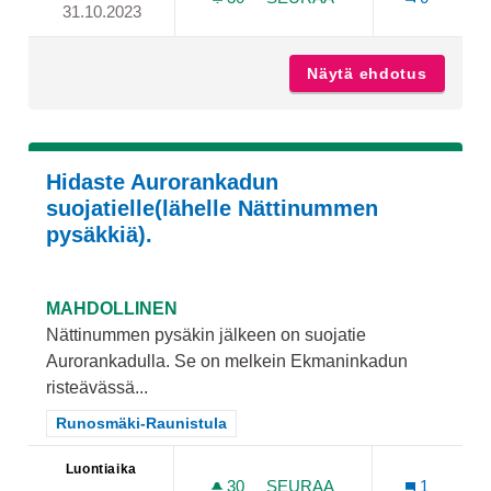
31.10.2023
VIRUSMÄENTIELLE "TÖYSS
Näytä ehdotus
Virusmä
Hidaste Aurorankadun
suojatielle(lähelle Nättinummen
pysäkkiä).
MAHDOLLINEN
Nättinummen pysäkin jälkeen on suojatie
Aurorankadulla. Se on melkein Ekmaninkadun
risteävässä...
Rajaa tulokset teeman mukaan: Runosmäki-Raunistula
Runosmäki-Raunistula
Luontiaika
30
30 SEURAAJAA
SEURAA
1