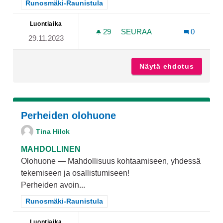
Rajaa tulokset teeman mukaan: Runosmäki-Raunistula
Runosmäki-Raunistula
Luontiaika
29
29 SEURAAJAA
SEURAA
0
29.11.2023
VALAISTUS KASTAKAISENPO
Näytä ehdotus
Valaist
Perheiden olohuone
Tina Hilck
MAHDOLLINEN
Olohuone — Mahdollisuus kohtaamiseen, yhdessä
tekemiseen ja osallistumiseen!
Perheiden avoin...
Rajaa tulokset teeman mukaan: Runosmäki-Raunistula
Runosmäki-Raunistula
Luontiaika