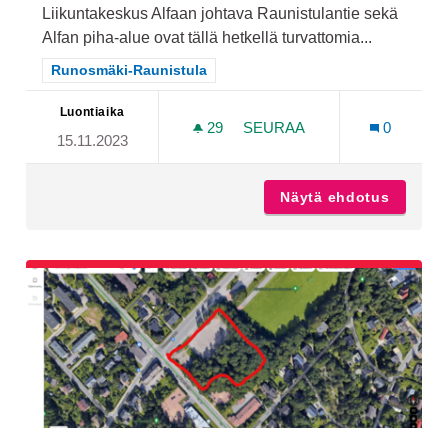
Liikuntakeskus Alfaan johtava Raunistulantie sekä
Alfan piha-alue ovat tällä hetkellä turvattomia...
Rajaa tulokset teeman mukaan: Runosmäki-Raunistula
Runosmäki-Raunistula
Luontiaika
29
29 SEURAAJAA
SEURAA
0
15.11.2023
LIIKUNTAKESKUS ALFAN L
Näytä ehdotus
Liikunt