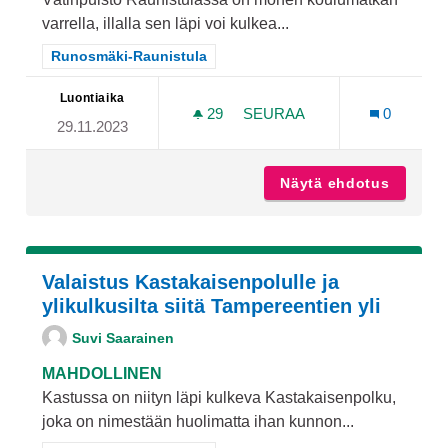
varrella, illalla sen läpi voi kulkea...
Rajaa tulokset teeman mukaan: Runosmäki-Raunistula
Runosmäki-Raunistula
Luontiaika
29
29 SEURAAJAA
SEURAA
0
29.11.2023
VALAISTUS VÄTINPUISTOO
Näytä ehdotus
Valaist
Valaistus Kastakaisenpolulle ja
ylikulkusilta siitä Tampereentien yli
Suvi Saarainen
MAHDOLLINEN
Kastussa on niityn läpi kulkeva Kastakaisenpolku,
joka on nimestään huolimatta ihan kunnon...