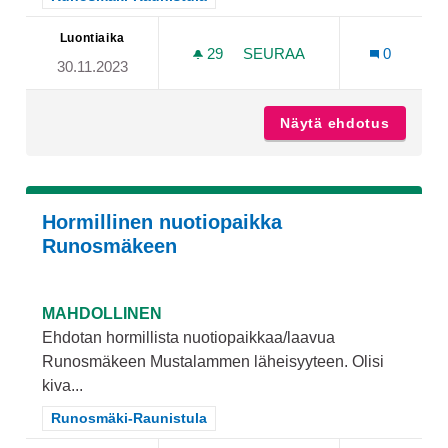
Luontiaika
29
29 SEURAAJAA
SEURAA
0
30.11.2023
PERHEIDEN OLOHUONE
Näytä ehdotus
Perhei
Hormillinen nuotiopaikka
Runosmäkeen
MAHDOLLINEN
Ehdotan hormillista nuotiopaikkaa/laavua
Runosmäkeen Mustalammen läheisyyteen. Olisi
kiva...
Rajaa tulokset teeman mukaan: Runosmäki-Raunistula
Runosmäki-Raunistula