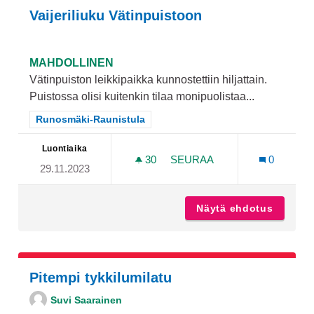
Vaijeriliuku Vätinpuistoon
MAHDOLLINEN
Vätinpuiston leikkipaikka kunnostettiin hiljattain.
Puistossa olisi kuitenkin tilaa monipuolistaa...
Rajaa tulokset teeman mukaan: Runosmäki-Raunistula
Runosmäki-Raunistula
Luontiaika
30
30 SEURAAJAA
SEURAA
0
29.11.2023
VAIJERILIUKU VÄTINPUIS
Näytä ehdotus
Vaijeri
Pitempi tykkilumilatu
Suvi Saarainen