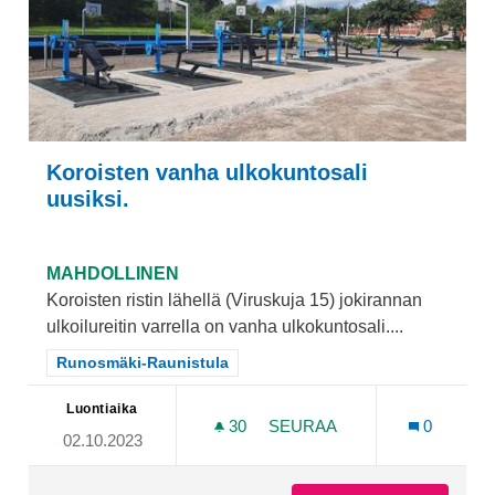
Koroisten vanha ulkokuntosali
uusiksi.
MAHDOLLINEN
Koroisten ristin lähellä (Viruskuja 15) jokirannan
ulkoilureitin varrella on vanha ulkokuntosali....
Rajaa tulokset teeman mukaan: Runosmäki-Raunistula
Runosmäki-Raunistula
Luontiaika
30
30 SEURAAJAA
SEURAA
0
02.10.2023
KOROISTEN VANHA ULKOKU