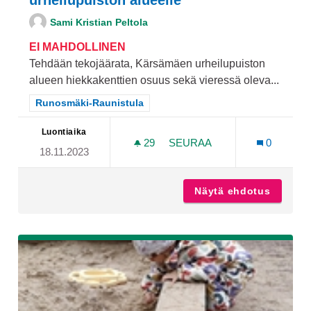
urheilupuiston alueelle
Sami Kristian Peltola
EI MAHDOLLINEN
Tehdään tekojäärata, Kärsämäen urheilupuiston
alueen hiekkakenttien osuus sekä vieressä oleva...
Rajaa tulokset teeman mukaan: Runosmäki-Raunistula
Runosmäki-Raunistula
Luontiaika
29
29 SEURAAJAA
SEURAA
0
18.11.2023
TEKOJÄÄRATA, KÄRSÄMÄE
Näytä ehdotus
Tekojää