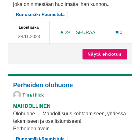
joka on nimestään huolimatta ihan kunnon...
Rajaa tulokset teeman mukaan: Runosmäki-Raunistula
Runosmäki-Raunistula
Luontiaika
29
29 SEURAAJAA
SEURAA
0
29.11.2023
VALAISTUS KASTAKAISENPO
Näytä ehdotus
Valaist
Perheiden olohuone
Tina Hilck
MAHDOLLINEN
Olohuone — Mahdollisuus kohtaamiseen, yhdessä
tekemiseen ja osallistumiseen!
Perheiden avoin...
Rajaa tulokset teeman mukaan: Runosmäki-Raunistula
Runosmäki-Raunistula