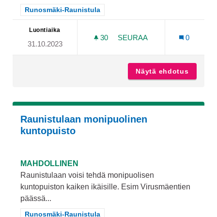
Rajaa tulokset teeman mukaan: Runosmäki-Raunistula
Runosmäki-Raunistula
Luontiaika
30
30 SEURAAJAA
SEURAA
0
31.10.2023
VIRUSMÄENTIELLE "TÖYSS
Näytä ehdotus
Virusmä
Raunistulaan monipuolinen
kuntopuisto
MAHDOLLINEN
Raunistulaan voisi tehdä monipuolisen
kuntopuiston kaiken ikäisille. Esim Virusmäentien
päässä...
Rajaa tulokset teeman mukaan: Runosmäki-Raunistula
Runosmäki-Raunistula