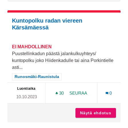
Kuntopolku radan viereen
Kärsämäessä
EI MAHDOLLINEN
Puustellinkadun päästä jalankulkuyhteys/
kuntopolku joko Hiidenkadulle tai aina Porkintielle
asti...
Rajaa tulokset teeman mukaan: Runosmäki-Raunistula
Runosmäki-Raunistula
Luontiaika
30
30 SEURAAJAA
SEURAA
0
10.10.2023
KUNTOPOLKU RADAN VIE
Näytä ehdotus
Kuntopo