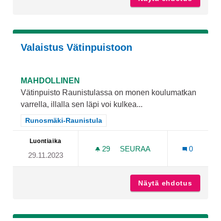
Valaistus Vätinpuistoon
MAHDOLLINEN
Vätinpuisto Raunistulassa on monen koulumatkan
varrella, illalla sen läpi voi kulkea...
Rajaa tulokset teeman mukaan: Runosmäki-Raunistula
Runosmäki-Raunistula
Luontiaika
29
29 SEURAAJAA
SEURAA
0
29.11.2023
VALAISTUS VÄTINPUISTOO
Näytä ehdotus
Valaist