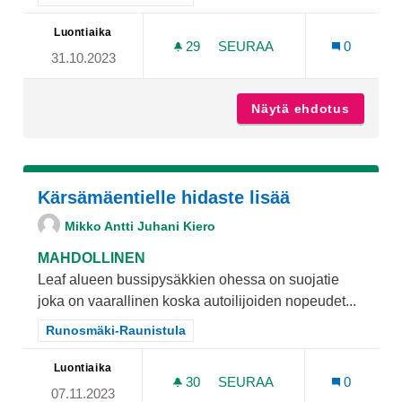
Luontiaika
29
29 SEURAAJAA
SEURAA
0
31.10.2023
RAUNISTULAAN MONIPUOL
Näytä ehdotus
Raunist
Kärsämäentielle hidaste lisää
Mikko Antti Juhani Kiero
MAHDOLLINEN
Leaf alueen bussipysäkkien ohessa on suojatie
joka on vaarallinen koska autoilijoiden nopeudet...
Rajaa tulokset teeman mukaan: Runosmäki-Raunistula
Runosmäki-Raunistula
Luontiaika
30
30 SEURAAJAA
SEURAA
0
07.11.2023
KÄRSÄMÄENTIELLE HIDAST