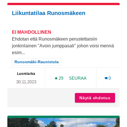
Liikuntatilaa Runosmäkeen
EI MAHDOLLINEN
Ehdotan että Runosmäkeen perustettaisiin
jonkinlainen "Avoin jumppasali" johon voisi mennä
esim...
Rajaa tulokset teeman mukaan: Runosmäki-Raunistula
Runosmäki-Raunistula
Luontiaika
29
29 SEURAAJAA
SEURAA
0
30.11.2023
LIIKUNTATILAA RUNOSMÄ
Näytä ehdotus
Liikunt