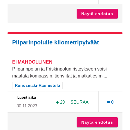
Näytä ehdotus
Pop up
Piiparinpolulle kilometripylväät
EI MAHDOLLINEN
Piiparinpolun ja Friskinpolun risteykseen voisi
maalata kompassin, tienviitat ja matkat esim:...
Rajaa tulokset teeman mukaan: Runosmäki-Raunistula
Runosmäki-Raunistula
Luontiaika
29
29 SEURAAJAA
SEURAA
0
30.11.2023
PIIPARINPOLULLE KILOME
Näytä ehdotus
Piipari