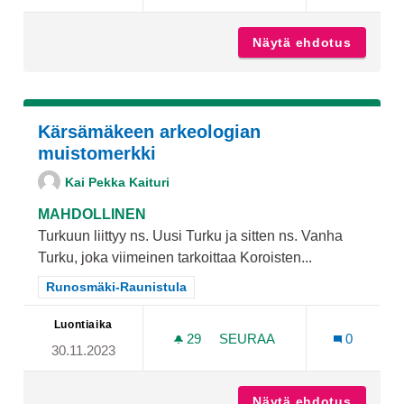
Näytä ehdotus
Monitoi
Kärsämäkeen arkeologian
muistomerkki
Kai Pekka Kaituri
MAHDOLLINEN
Turkuun liittyy ns. Uusi Turku ja sitten ns. Vanha
Turku, joka viimeinen tarkoittaa Koroisten...
Rajaa tulokset teeman mukaan: Runosmäki-Raunistula
Runosmäki-Raunistula
Luontiaika
29
29 SEURAAJAA
SEURAA
0
30.11.2023
KÄRSÄMÄKEEN ARKEOLOG
Näytä ehdotus
Kärsämä