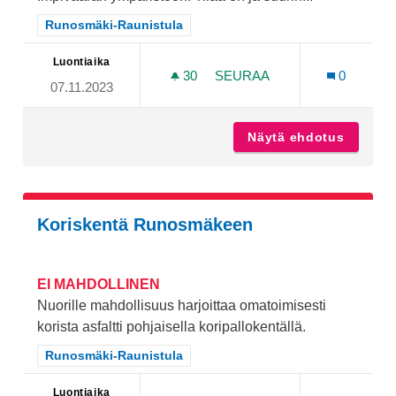
Rajaa tulokset teeman mukaan: Runosmäki-Raunistula
Runosmäki-Raunistula
Luontiaika
30
30 SEURAAJAA
SEURAA
0
07.11.2023
ALOITTELIJATASOINEN F
Näytä ehdotus
Aloitte
Koriskentä Runosmäkeen
EI MAHDOLLINEN
Nuorille mahdollisuus harjoittaa omatoimisesti
korista asfaltti pohjaisella koripallokentällä.
Rajaa tulokset teeman mukaan: Runosmäki-Raunistula
Runosmäki-Raunistula
Luontiaika