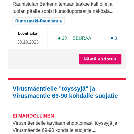
Raunistulan Barkerin tehtaan taakse kalliolle ja
luolan päälle sopisi kuntoiluportaat ja näköala...
Rajaa tulokset teeman mukaan: Runosmäki-Raunistula
Runosmäki-Raunistula
Luontiaika
29
29 SEURAAJAA
SEURAA
0
30.10.2023
KUNTOILUPORTAAT JA NÄ
Näytä ehdotus
Kuntoil
Virusmäentielle "töyssyjä" ja
Virusmäentie 69-90 kohdalle suojatie
EI MAHDOLLINEN
Virusmäentielle tarvitaan ehdottomasti töyssyjä ja
Virusmäentie 69-90 kohdalle suojatie....