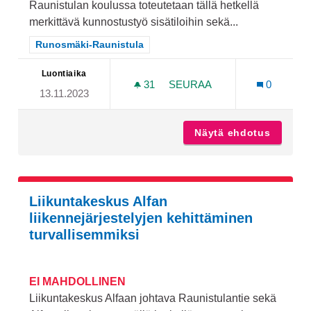
Raunistulan koulussa toteutetaan tällä hetkellä
merkittävä kunnostustyö sisätiloihin sekä...
Rajaa tulokset teeman mukaan: Runosmäki-Raunistula
Runosmäki-Raunistula
Luontiaika
31
31 SEURAAJAA
SEURAA
0
13.11.2023
RAUNISTULAN KOULUN PI
Näytä ehdotus
Raunist
Liikuntakeskus Alfan
liikennejärjestelyjen kehittäminen
turvallisemmiksi
EI MAHDOLLINEN
Liikuntakeskus Alfaan johtava Raunistulantie sekä