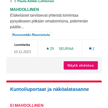
Paula Ailikki Lehtonen
MAHDOLLINEN
Eläkeläiset tarvitsevat yhteistä toimintaa
pysyäkseen pitkään omatoimisina, pidemmän
päälle...
Rajaa tulokset teeman mukaan: Runosmäki-Raunistula
Runosmäki-Raunistula
Luontiaika
29
29 SEURAAJAA
SEURAA
1
10.11.2023
RUNOSMÄEN KAHDELLE EL
Näytä ehdotus
Runosmä
Kuntoiluportaat ja näköalatasanne
EI MAHDOLLINEN