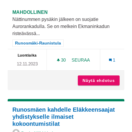
MAHDOLLINEN
Nättinummen pysäkin jälkeen on suojatie
Aurorankadulla. Se on melkein Ekmaninkadun
risteävässä...
Rajaa tulokset teeman mukaan: Runosmäki-Raunistula
Runosmäki-Raunistula
Luontiaika
30
30 SEURAAJAA
SEURAA
1
12.11.2023
HIDASTE AURORANKADUN 
Näytä ehdotus
Hidaste
Runosmäen kahdelle Eläkkeensaajat
yhdistykselle ilmaiset
kokoontumistilat