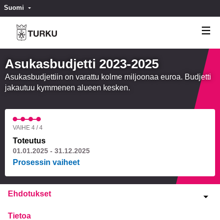
Suomi
Valitse kieli
Välj språk
Asukasbudjetti 2023-2025
Asukasbudjettiin on varattu kolme miljoonaa euroa. Budjetti
jakautuu kymmenen alueen kesken.
VAIHE 4 / 4
Toteutus
01.01.2025 - 31.12.2025
Prosessin vaiheet
Ehdotukset
Tietoa