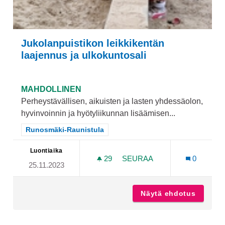
Jukolanpuistikon leikkikentän
laajennus ja ulkokuntosali
MAHDOLLINEN
Perheystävällisen, aikuisten ja lasten yhdessäolon,
hyvinvoinnin ja hyötyliikunnan lisäämisen...
Rajaa tulokset teeman mukaan: Runosmäki-Raunistula
Runosmäki-Raunistula
Luontiaika
29
29 SEURAAJAA
SEURAA
0
25.11.2023
JUKOLANPUISTIKON LEIKK
Näytä ehdotus
Jukolan