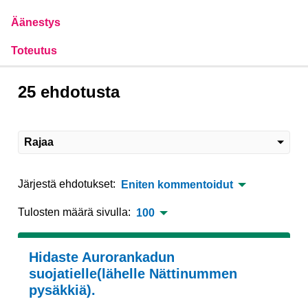
Äänestys
Toteutus
25 ehdotusta
Rajaa
Järjestä ehdotukset:
Eniten kommentoidut
Tulosten määrä sivulla:
100
Hidaste Aurorankadun
suojatielle(lähelle Nättinummen
pysäkkiä).