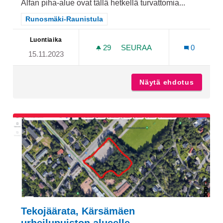
Alfan piha-alue ovat tällä hetkellä turvattomia...
Rajaa tulokset teeman mukaan: Runosmäki-Raunistula
Runosmäki-Raunistula
Luontiaika
29
29 SEURAAJAA
SEURAA
0
15.11.2023
LIIKUNTAKESKUS ALFAN L
Näytä ehdotus
Liikunt
Tekojäärata, Kärsämäen