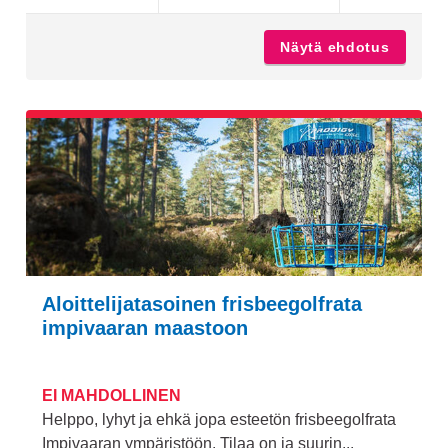
Näytä ehdotus
Kärsämä
Aloittelijatasoinen frisbeegolfrata
impivaaran maastoon
EI MAHDOLLINEN
Helppo, lyhyt ja ehkä jopa esteetön frisbeegolfrata
Impivaaran ympäristöön. Tilaa on ja suurin...