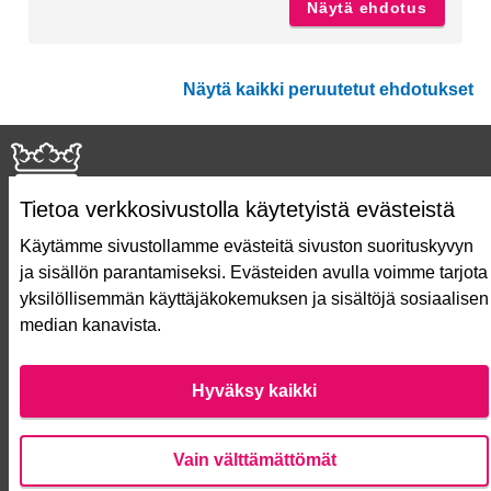
Näytä ehdotus
Koroist
Näytä kaikki peruutetut ehdotukset
Tietoa verkkosivustolla käytetyistä evästeistä
Käytämme sivustollamme evästeitä sivuston suorituskyvyn
ja sisällön parantamiseksi. Evästeiden avulla voimme tarjota
Näin äänestät Asukasbudjetissa
yksilöllisemmän käyttäjäkokemuksen ja sisältöjä sosiaalisen
Asukasbudjetin vaiheet
median kanavista.
Usein kysytyt kysymykset
Käyttöehdot
Saavutettavuusseloste
Hyväksy kaikki
Lataa avoimet datatiedostot
Evästeasetukset
Vain välttämättömät