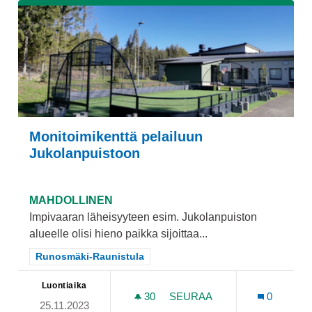
Monitoimikenttä pelailuun
Jukolanpuistoon
MAHDOLLINEN
Impivaaran läheisyyteen esim. Jukolanpuiston
alueelle olisi hieno paikka sijoittaa...
Rajaa tulokset teeman mukaan: Runosmäki-Raunistula
Runosmäki-Raunistula
Luontiaika
30
30 SEURAAJAA
SEURAA
0
25.11.2023
MONITOIMIKENTTÄ PELAI