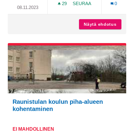
29
29 SEURAAJAA
SEURAA
0
08.11.2023
KORISKENTÄ RUNOSMÄK
Näytä ehdotus
Korisk
Raunistulan koulun piha-alueen
kohentaminen
EI MAHDOLLINEN