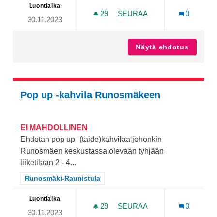
Luontiaika
29
29 SEURAAJAA
SEURAA
0
30.11.2023
HORMILLINEN NUOTIOPA
Näytä ehdotus
Hormill
Pop up -kahvila Runosmäkeen
EI MAHDOLLINEN
Ehdotan pop up -(taide)kahvilaa johonkin
Runosmäen keskustassa olevaan tyhjään
liiketilaan 2 - 4...
Rajaa tulokset teeman mukaan: Runosmäki-Raunistula
Runosmäki-Raunistula
Luontiaika
29
29 SEURAAJAA
SEURAA
0
30.11.2023
POP UP -KAHVILA RUNOS