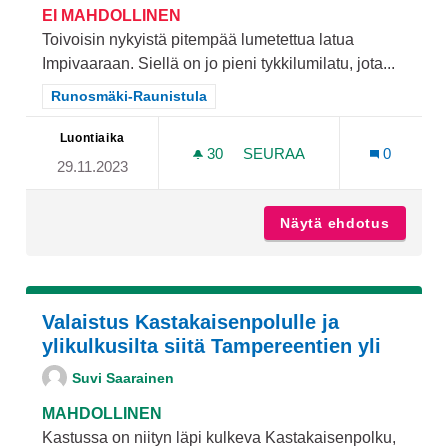
EI MAHDOLLINEN
Toivoisin nykyistä pitempää lumetettua latua
Impivaaraan. Siellä on jo pieni tykkilumilatu, jota...
Rajaa tulokset teeman mukaan: Runosmäki-Raunistula
Runosmäki-Raunistula
Luontiaika
30
30 SEURAAJAA
SEURAA
0
29.11.2023
PITEMPI TYKKILUMILATU
Näytä ehdotus
Pitempi
Valaistus Kastakaisenpolulle ja
ylikulkusilta siitä Tampereentien yli
Suvi Saarainen
MAHDOLLINEN
Kastussa on niityn läpi kulkeva Kastakaisenpolku,