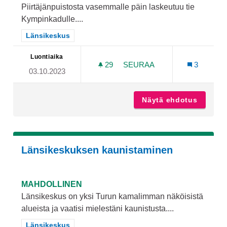
Piirtäjänpuistosta vasemmalle päin laskeutuu tie
Kympinkadulle....
Rajaa tulokset teeman mukaan: Länsikeskus
Länsikeskus
Luontiaika
29
29 SEURAAJAA
SEURAA
3
03.10.2023
PENKKEJÄ KUNTOPOLULLE 
Näytä ehdotus
Penkkej
Länsikeskuksen kaunistaminen
MAHDOLLINEN
Länsikeskus on yksi Turun kamalimman näköisistä
alueista ja vaatisi mielestäni kaunistusta....
Rajaa tulokset teeman mukaan: Länsikeskus
Länsikeskus