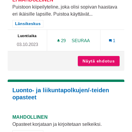
Puistoon kiipeilyteline, joka olisi sopivan haastava
eri ikäisille lapsille. Puistoa käyttävät...
Rajaa tulokset teeman mukaan: Länsikeskus
Länsikeskus
Luontiaika
29
29 SEURAAJAA
SEURAA
1
03.10.2023
PIIRTÄJÄNPUISTO
Näytä ehdotus
Piirtäj
Luonto- ja liikuntapolkujen/-teiden
opasteet
MAHDOLLINEN
Opasteet korjataan ja kirjoitetaan selkeiksi.