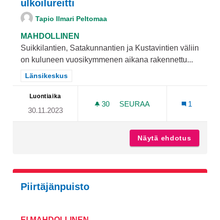
ulkoilureitti
Tapio Ilmari Peltomaa
MAHDOLLINEN
Suikkilantien, Satakunnantien ja Kustavintien väliin
on kuluneen vuosikymmenen aikana rakennettu...
Rajaa tulokset teeman mukaan: Länsikeskus
Länsikeskus
Luontiaika
30
30 SEURAAJAA
SEURAA
1
30.11.2023
SUIKKILANTIEN VARTEEN 
Näytä ehdotus
Suikkil
Piirtäjänpuisto
EI MAHDOLLINEN