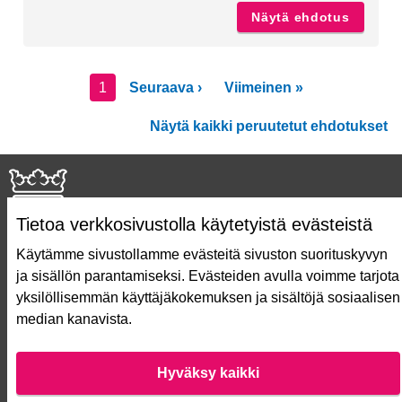
Näytä ehdotus
Tammis
1
Seuraava ›
Viimeinen »
Näytä kaikki peruutetut ehdotukset
Tietoa verkkosivustolla käytetyistä evästeistä
Käytämme sivustollamme evästeitä sivuston suorituskyvyn
ja sisällön parantamiseksi. Evästeiden avulla voimme tarjota
Näin äänestät Asukasbudjetissa
yksilöllisemmän käyttäjäkokemuksen ja sisältöjä sosiaalisen
Asukasbudjetin vaiheet
median kanavista.
Usein kysytyt kysymykset
Käyttöehdot
Saavutettavuusseloste
Hyväksy kaikki
Lataa avoimet datatiedostot