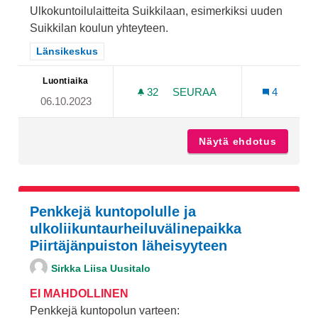
Ulkokuntoilulaitteita Suikkilaan, esimerkiksi uuden
Suikkilan koulun yhteyteen.
Rajaa tulokset teeman mukaan: Länsikeskus
Länsikeskus
Luontiaika
32
32 SEURAAJAA
SEURAA
4
06.10.2023
ULKOKUNTOILULAITTEITA
Näytä ehdotus
Ulkokun
Penkkejä kuntopolulle ja
ulkoliikuntaurheiluvälinepaikka
Piirtäjänpuiston läheisyyteen
Sirkka Liisa Uusitalo
EI MAHDOLLINEN
Penkkejä kuntopolun varteen: