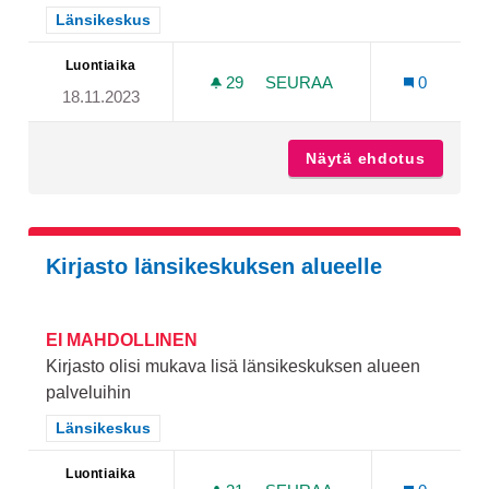
Rajaa tulokset teeman mukaan: Länsikeskus
Länsikeskus
Luontiaika
29
29 SEURAAJAA
SEURAA
0
18.11.2023
KOIRAPUISTO SUIKKILAAN
Näytä ehdotus
Koirapu
Kirjasto länsikeskuksen alueelle
EI MAHDOLLINEN
Kirjasto olisi mukava lisä länsikeskuksen alueen
palveluihin
Rajaa tulokset teeman mukaan: Länsikeskus
Länsikeskus
Luontiaika