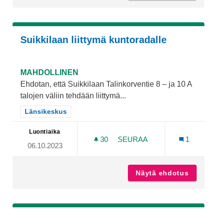
Suikkilaan liittymä kuntoradalle
MAHDOLLINEN
Ehdotan, että Suikkilaan Talinkorventie 8 – ja 10 A
talojen väliin tehdään liittymä...
Rajaa tulokset teeman mukaan: Länsikeskus
Länsikeskus
Luontiaika
30
30 SEURAAJAA
SEURAA
1
06.10.2023
SUIKKILAAN LIITTYMÄ KU
Näytä ehdotus
Suikkil