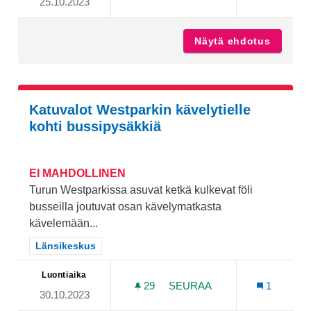
25.10.2023
ULKOPINGISPÖYTIÄ
Näytä ehdotus
Ulkopin
Katuvalot Westparkin kävelytielle
kohti bussipysäkkiä
EI MAHDOLLINEN
Turun Westparkissa asuvat ketkä kulkevat föli
busseilla joutuvat osan kävelymatkasta
kävelemään...
Rajaa tulokset teeman mukaan: Länsikeskus
Länsikeskus
Luontiaika
29
29 SEURAAJAA
SEURAA
1
30.10.2023
KATUVALOT WESTPARKIN K