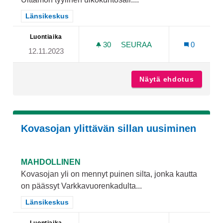
Rajaa tulokset teeman mukaan: Länsikeskus
Länsikeskus
Luontiaika
30
30 SEURAAJAA
SEURAA
0
12.11.2023
ULKOKUNTOSALI POHJOLA
Näytä ehdotus
Ulkokun
Kovasojan ylittävän sillan uusiminen
MAHDOLLINEN
Kovasojan yli on mennyt puinen silta, jonka kautta
on päässyt Varkkavuorenkadulta...
Rajaa tulokset teeman mukaan: Länsikeskus
Länsikeskus