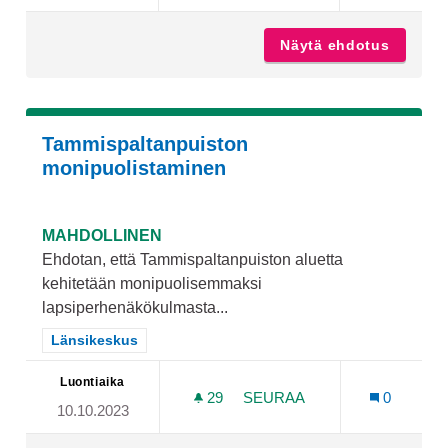
Näytä ehdotus
Varoja 
Tammispaltanpuiston
monipuolistaminen
MAHDOLLINEN
Ehdotan, että Tammispaltanpuiston aluetta
kehitetään monipuolisemmaksi
lapsiperhenäkökulmasta...
Rajaa tulokset teeman mukaan: Länsikeskus
Länsikeskus
Luontiaika
29
29 SEURAAJAA
SEURAA
0
10.10.2023
TAMMISPALTANPUISTON M