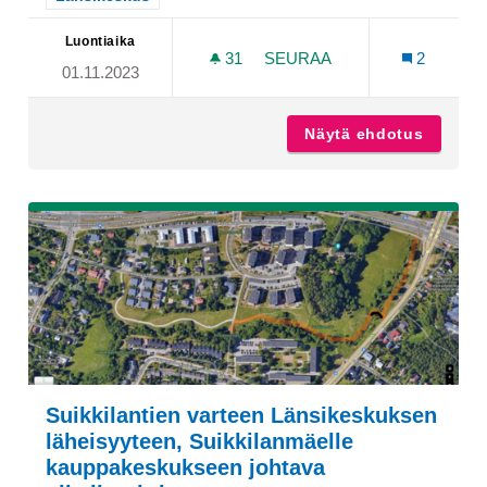
Luontiaika
31
31 SEURAAJAA
SEURAA
2
01.11.2023
LÄNSIKESKUKSEN KAUNIS
Näytä ehdotus
Länsik
Suikkilantien varteen Länsikeskuksen
läheisyyteen, Suikkilanmäelle
kauppakeskukseen johtava