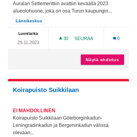
Auralan Setlementtiin avattiin keväällä 2023
alueolohuone, joka on osa Turun kaupungin...
Rajaa tulokset teeman mukaan: Länsikeskus
Länsikeskus
Luontiaika
30
30 SEURAAJAA
SEURAA
0
29.11.2023
YHTEISÖTYÖNTEKIJÄN P
Näytä ehdotus
Yhteisö
Koirapuisto Suikkilaan
EI MAHDOLLINEN
Koirapuisto Suikkilaan Göteborginkadun-
Leningradinkadun ja Bergeninkadun välissä
olevaan...