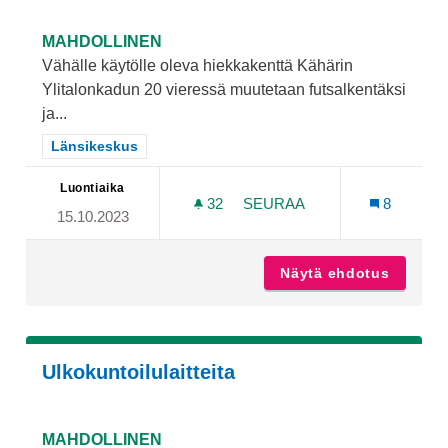
MAHDOLLINEN
Vähälle käytölle oleva hiekkakenttä Kähärin
Ylitalonkadun 20 vieressä muutetaan futsalkentäksi
ja...
Rajaa tulokset teeman mukaan: Länsikeskus
Länsikeskus
Luontiaika
32
32 SEURAAJAA
SEURAA
8
15.10.2023
HIEKKAKENTÄN MUUTTAMI
Näytä ehdotus
Hiekkak
Ulkokuntoilulaitteita
MAHDOLLINEN