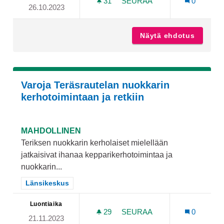
31
31 SEURAAJAA
SEURAA
0
26.10.2023
KIRJASTO LÄNSIKESKUKS
Näytä ehdotus
Kirjast
Varoja Teräsrautelan nuokkarin
kerhotoimintaan ja retkiin
MAHDOLLINEN
Teriksen nuokkarin kerholaiset mielellään
jatkaisivat ihanaa kepparikerhotoimintaa ja
nuokkarin...
Rajaa tulokset teeman mukaan: Länsikeskus
Länsikeskus
Luontiaika
29
29 SEURAAJAA
SEURAA
0
21.11.2023
VAROJA TERÄSRAUTELAN 