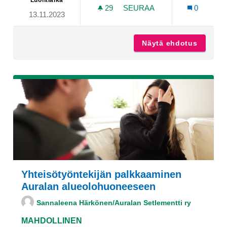
Luontiaika
29
29 SEURAAJAA
SEURAA
0
13.11.2023
KOVASOJAN YLITTÄVÄN SI
Näytä ehdotus
Kovasoj
Yhteisötyöntekijän palkkaaminen
Auralan alueolohuoneeseen
Sannaleena Härkönen/Auralan Setlementti ry
MAHDOLLINEN