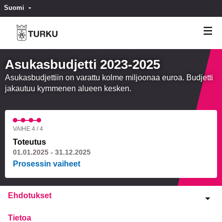
Suomi
Valitse kieli
Välj språk
Asukasbudjetti 2023-2025
Asukasbudjettiin on varattu kolme miljoonaa euroa. Budjetti
jakautuu kymmenen alueen kesken.
VAIHE 4 / 4
Toteutus
01.01.2025 - 31.12.2025
Prosessin vaiheet
Ehdotukset
Tietoa