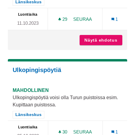
Rajaa tulokset teeman mukaan: Länsikeskus
Länsikeskus
Luontiaika
29
29 SEURAAJAA
SEURAA
1
11.10.2023
LUONTO- JA LIIKUNTAPOL
Näytä ehdotus
Luonto-
Ulkopingispöytiä
MAHDOLLINEN
Ulkopingispöytiä voisi olla Turun puistoissa esim.
Kupittaan puistossa.
Rajaa tulokset teeman mukaan: Länsikeskus
Länsikeskus
Luontiaika
30
30 SEURAAJAA
SEURAA
1