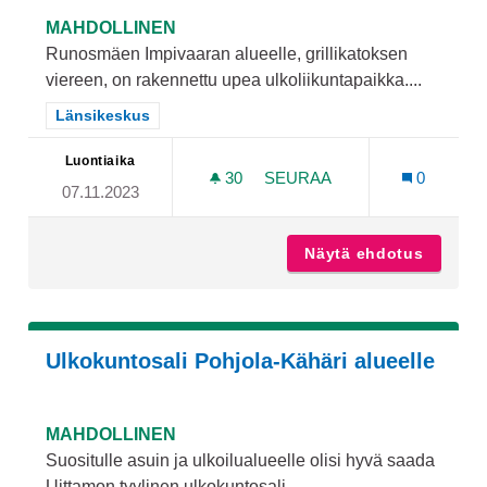
MAHDOLLINEN
Runosmäen Impivaaran alueelle, grillikatoksen
viereen, on rakennettu upea ulkoliikuntapaikka....
Rajaa tulokset teeman mukaan: Länsikeskus
Länsikeskus
Luontiaika
30
30 SEURAAJAA
SEURAA
0
07.11.2023
VALAISTUS UUTEEN ULKOL
Näytä ehdotus
Valaist
Ulkokuntosali Pohjola-Kähäri alueelle
MAHDOLLINEN
Suositulle asuin ja ulkoilualueelle olisi hyvä saada
Uittamon tyylinen ulkokuntosali....