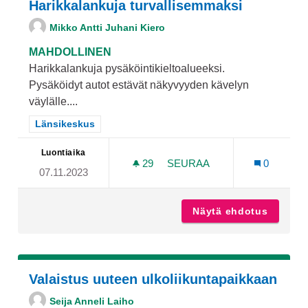
Harikkalankuja turvallisemmaksi
Mikko Antti Juhani Kiero
MAHDOLLINEN
Harikkalankuja pysäköintikieltoalueeksi.
Pysäköidyt autot estävät näkyvyyden kävelyn
väylälle....
Rajaa tulokset teeman mukaan: Länsikeskus
Länsikeskus
Luontiaika
29
29 SEURAAJAA
SEURAA
0
07.11.2023
HARIKKALANKUJA TURVAL
Näytä ehdotus
Harikka
Valaistus uuteen ulkoliikuntapaikkaan
Seija Anneli Laiho