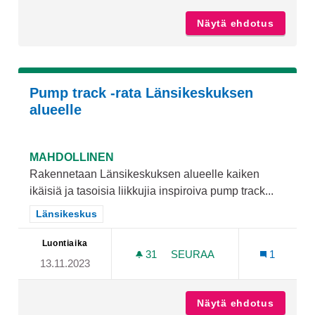
Näytä ehdotus
Katuval
Pump track -rata Länsikeskuksen
alueelle
MAHDOLLINEN
Rakennetaan Länsikeskuksen alueelle kaiken
ikäisiä ja tasoisia liikkujia inspiroiva pump track...
Rajaa tulokset teeman mukaan: Länsikeskus
Länsikeskus
Luontiaika
31
31 SEURAAJAA
SEURAA
1
13.11.2023
PUMP TRACK -RATA LÄNS
Näytä ehdotus
Pump tr