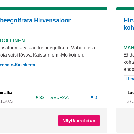
sbeegolfrata Hirvensaloon
Hir
koh
DOLLINEN
nsaloon tarvitaan frisbeegolfrata. Mahdollisia
MAH
oja voisi löytyä Kaistarniemi-Moikoinen...
Ehdo
koht
aa tulokset teeman mukaan: Hirvensalo-Kakskerta
vensalo-Kakskerta
ehdo
Raj
Hir
ntiaika
Luo
32
32 SEURAAJAA
SEURAA
0
11.2023
27.
FRISBEEGOLFRATA HIRVENSALOON
Näytä ehdotus
Frisbeegolfrata 