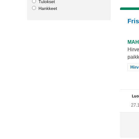
Tulokset
Hankkeet
Fri
MAH
Hirve
paikk
Raj
Hir
Luo
27.