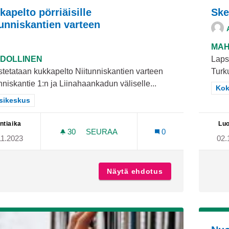
kapelto pörriäisille
Ske
tunniskantien varteen
MAH
DOLLINEN
Lapsi
tetataan kukkapelto Niitunniskantien varteen
Turku
nniskantie 1:n ja Liinahaankadun väliselle...
Raj
Kok
aa tulokset teeman mukaan: Länsikeskus
sikeskus
ntiaika
Luo
30
30 SEURAAJAA
SEURAA
0
11.2023
02.
KUKKAPELTO PÖRRIÄISILLE NIITUNN
Näytä ehdotus
Kukkapelto pörriä