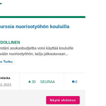
urssia nuorisotyöhön kouluilla
DOLLINEN
stäni asukasbudjettia voisi käyttää kouluille
vään nuorisotyöhön, tai/ja jalkautuvaan...
aa tulokset teeman mukaan: Koko Turku
o Turku
ntiaika
30
30 SEURAAJAA
SEURAA
0
11.2023
NE
RESURSSIA NUORISOTYÖHÖN KOUL
ntoilu, liikenne
Näytä ehdotus
Resurssia nuoris