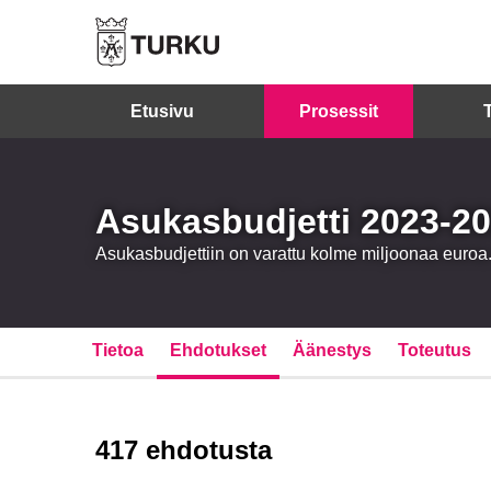
Etusivu
Prosessit
Asukasbudjetti 2023-2
Asukasbudjettiin on varattu kolme miljoonaa euro
Tietoa
Ehdotukset
Äänestys
Toteutus
417 ehdotusta