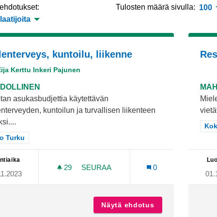
 ehdotukset:
Tulosten määrä sivulla:
100
laatijoita
lenterveys, kuntoilu, liikenne
Res
ija Kerttu Inkeri Pajunen
DOLLINEN
MAH
tan asukasbudjettia käytettävän
Miele
nterveyden, kuntoilun ja turvallisen liikenteen
vietä
si....
Raj
Kok
aa tulokset teeman mukaan: Koko Turku
o Turku
ntiaika
Luo
29
29 SEURAAJAA
SEURAA
0
11.2023
01.
MIELENTERVEYS, KUNTOILU, LIIKEN
Näytä ehdotus
Mielenterveys, ku