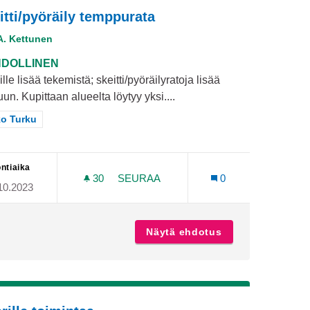
itti/pyöräily temppurata
A. Kettunen
DOLLINEN
lle lisää tekemistä; skeitti/pyöräilyratoja lisää
un. Kupittaan alueelta löytyy yksi....
aa tulokset teeman mukaan: Koko Turku
o Turku
ntiaika
30
30 SEURAAJAA
SEURAA
0
10.2023
ISKANTIEN VARTEEN
SKEITTI/PYÖRÄILY TEMPPURATA
isille Niitunniskantien varteen
Näytä ehdotus
Skeitti/pyöräily