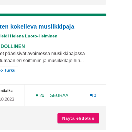
ten kokeileva musiikkipaja
Heidi Helena Luoto-Helminen
DOLLINEN
et pääsisivät avoimessa musiikkipajassa
tumaan eri soittimiin ja musiikkilajeihin...
aa tulokset teeman mukaan: Koko Turku
o Turku
ntiaika
29
29 SEURAAJAA
SEURAA
0
10.2023
LASTEN KOKEILEVA MUSIIKKIPAJA
le
Näytä ehdotus
Lasten kokeileva