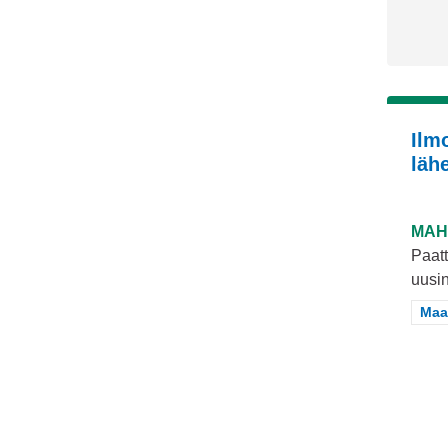
Ilm
läh
MAH
Paatt
uusin
Raj
Maa