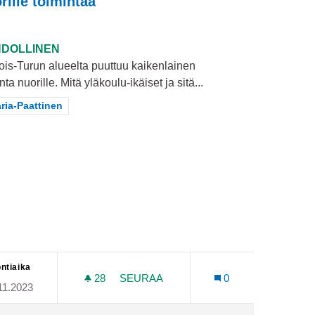
rille toimintaa
DOLLINEN
ois-Turun alueelta puuttuu kaikenlainen
nta nuorille. Mitä yläkoulu-ikäiset ja sitä...
aa tulokset teeman mukaan: Maaria-Paattinen
ria-Paattinen
ntiaika
28
28 SEURAAJAA
SEURAA
0
11.2023
ÄHÄLEVIKKISTEN KIRJOJEN TUKEMINEN
NUORILLE TOIMINTAA