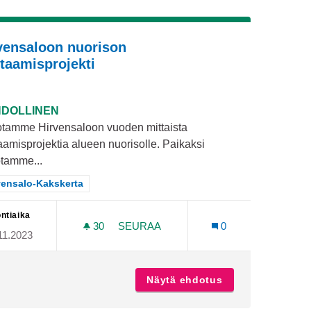
vensaloon nuorison
taamisprojekti
DOLLINEN
tamme Hirvensaloon vuoden mittaista
aamisprojektia alueen nuorisolle. Paikaksi
tamme...
aa tulokset teeman mukaan: Hirvensalo-Kakskerta
vensalo-Kakskerta
ntiaika
30
30 SEURAAJAA
SEURAA
0
11.2023
HIRVENSALOON NUORISON KOHTAA
Hirvensaloon
Näytä ehdotus
Hirvensaloon nu