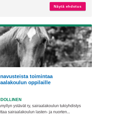
kkien oikeus, Vähälevikkisten kirjojen tukeminen
Näytä ehdotus
Nuorille toiminta
inavusteista toimintaa
raalakoulun oppilaille
DOLLINEN
myllyn ystävät ry, sairaalakoulun tukiyhdistys
taa sairaalakoulun lasten- ja nuorten...