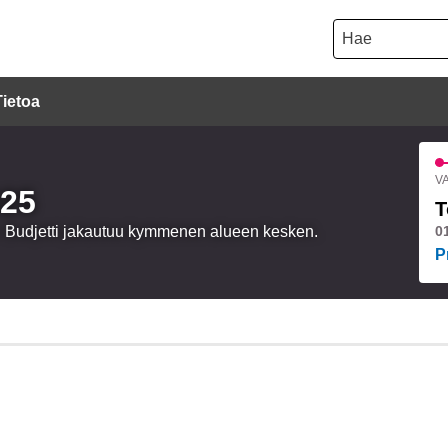
Hae
Tietoa
VA
025
T
a. Budjetti jakautuu kymmenen alueen kesken.
0
P