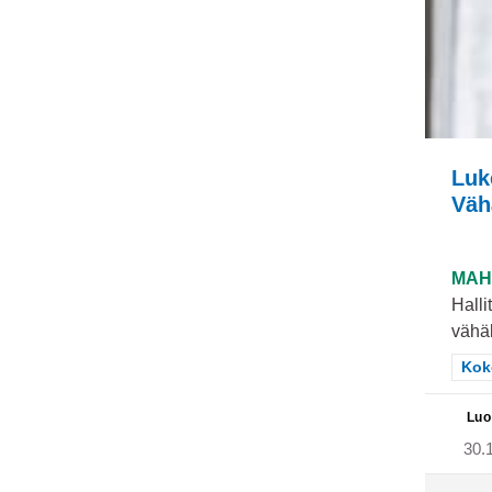
Luk
Väh
MAH
Halli
vähäl
Raj
Kok
Luo
30.