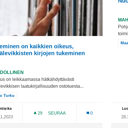
Nuo
MAH
Pohj
toimi
Raj
Maa
eminen on kaikkien oikeus,
älevikkisten kirjojen tukeminen
DOLLINEN
tus on leikkaamassa hätkähdyttävästi
evikkisen laatukirjallisuuden ostotuesta...
aa tulokset teeman mukaan: Koko Turku
o Turku
ntiaika
Luo
29
29 SEURAAJAA
SEURAA
0
11.2023
28.
LUKEMINEN ON KAIKKIEN OIKEUS, V