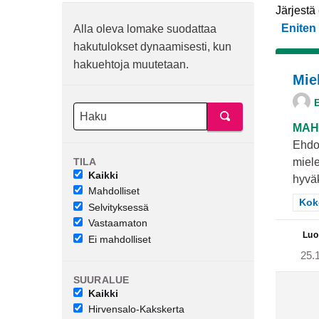
Järjestä
Eniten 
Alla oleva lomake suodattaa
hakutulokset dynaamisesti, kun
hakuehtoja muutetaan.
Mie
E
MAH
Ehdo
TILA
miele
Kaikki
hyväk
Mahdolliset
Raj
Kok
Selvityksessä
Vastaamaton
Luo
Ei mahdolliset
25.
SUURALUE
Kaikki
Hirvensalo-Kakskerta