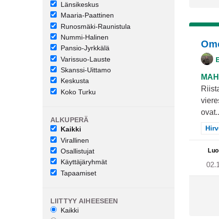
Länsikeskus
Maaria-Paattinen
Runosmäki-Raunistula
Nummi-Halinen
Ome
Pansio-Jyrkkälä
Varissuo-Lauste
Skanssi-Uittamo
MAH
Keskusta
Riist
Koko Turku
vier
ovat..
ALKUPERÄ
Raj
Hir
Kaikki
Virallinen
Luo
Osallistujat
Käyttäjäryhmät
02.
Tapaamiset
LIITTYY AIHEESEEN
Kaikki