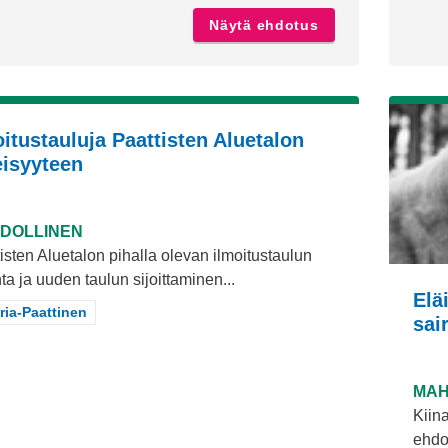
Näytä ehdotus
Lukeminen on kai
oitustauluja Paattisten Aluetalon
eisyyteen
DOLLINEN
isten Aluetalon pihalla olevan ilmoitustaulun
ta ja uuden taulun sijoittaminen...
Elä
aa tulokset teeman mukaan: Maaria-Paattinen
ria-Paattinen
sai
MAH
Kiina
ehdot