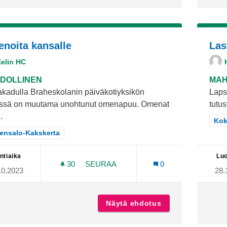
noita kansalle
Las
Eelin HC
DOLLINEN
MAH
akadulla Braheskolanin päiväkotiyksikön
Laps
essä on muutama unohtunut omenapuu. Omenat
tutus
.
Raj
Kok
aa tulokset teeman mukaan: Hirvensalo-Kakskerta
vensalo-Kakskerta
ntiaika
Luo
30
30 SEURAAJAA
SEURAA
0
10.2023
28.
OMENOITA KANSALLE
Näytä ehdotus
Omenoita kansal