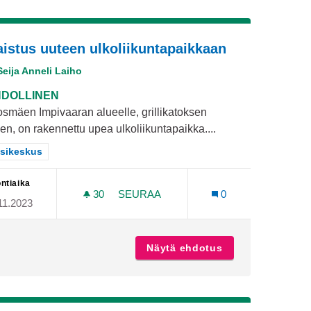
aistus uuteen ulkoliikuntapaikkaan
Seija Anneli Laiho
DOLLINEN
smäen Impivaaran alueelle, grillikatoksen
en, on rakennettu upea ulkoliikuntapaikka....
aa tulokset teeman mukaan: Länsikeskus
sikeskus
ntiaika
30
30 SEURAAJAA
SEURAA
0
11.2023
JA
VALAISTUS UUTEEN ULKOLIIKUNTAP
erveyspalveluja
Näytä ehdotus
Valaistus uuteen