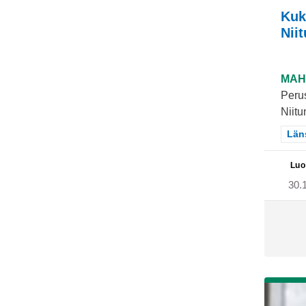
Kuk
Nii
MAH
Perus
Niitu
Raj
Län
Luo
30.