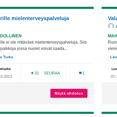
rille mielenterveyspalveluja
Val
DOLLINEN
MAH
lle ei ole riittävästi mielenterveyspalveluja. Siis
Runo
 paikkoja jossa nuoret voivat saada...
viere
aa tulokset teeman mukaan: Koko Turku
o Turku
Raj
Län
ntiaika
Luo
32
32 SEURAAJAA
SEURAA
1
10.2023
07.
NUORILLE MIELENTERVEYSPALVELU
Näytä ehdotus
Nuorille mielent