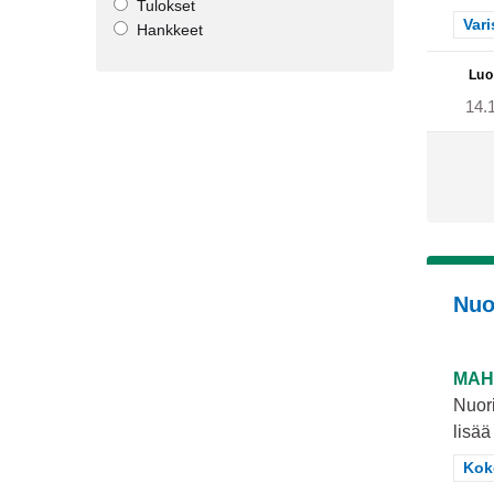
Tulokset
Raj
Var
Hankkeet
Luo
14.
Nuo
MAH
Nuori
lisää
Raj
Kok