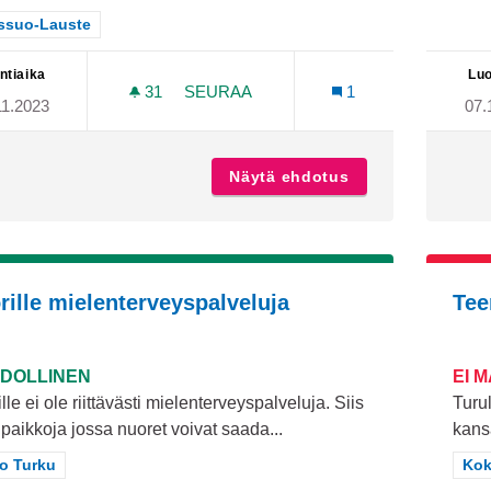
aa tulokset teeman mukaan: Varissuo-Lauste
issuo-Lauste
ntiaika
Luo
31
31 SEURAAJAA
SEURAA
1
11.2023
07.
ULKOKUNTOILUPAIKKA PÄÄSKYVUO
Näytä ehdotus
Ulkokuntoilupai
rille mielenterveyspalveluja
Tee
DOLLINEN
EI 
lle ei ole riittävästi mielenterveyspalveluja. Siis
Turul
 paikkoja jossa nuoret voivat saada...
kans
aa tulokset teeman mukaan: Koko Turku
o Turku
Raj
Kok