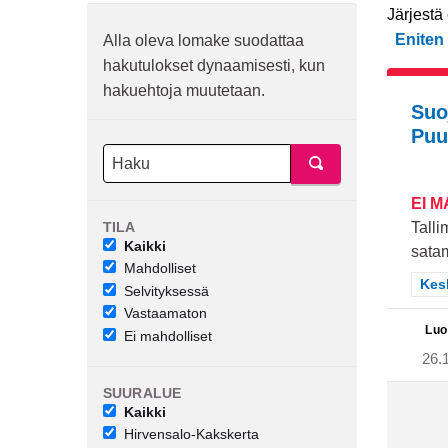
Järjestä
Eniten
Alla oleva lomake suodattaa
hakutulokset dynaamisesti, kun
hakuehtoja muutetaan.
Suo
Puu
EI 
TILA
Talli
Kaikki
satam
Mahdolliset
Raj
Kes
Selvityksessä
Vastaamaton
Luo
Ei mahdolliset
26.
SUURALUE
Kaikki
Hirvensalo-Kakskerta