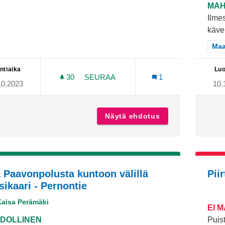
MAH
Ilme
kävel
Raj
Maa
ntiaika
Luo
30
30 SEURAAJAA
SEURAA
1
10.2023
10.
ULKOPINGISPÖYTIÄ
Näytä ehdotus
Ulkopingispöytiä
 Paavonpolusta kuntoon välillä
Pii
sikaari - Pernontie
Kaisa Perämäki
EI 
DOLLINEN
Puist