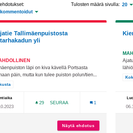
 ehdotukset:
Tulosten määrä sivulla:
20
 kommentoidut
jatie Tallimäenpuistosta
Kie
tarhakadun yli
MAH
MAHDOLLINEN
Ajatu
mäenpuiston läpi on kiva kävellä Portsasta
lähiö
aan päin, mutta kun tulee puiston polun/tien...
Raj
Kok
aa tulokset teeman mukaan: Keskusta
kusta
ntiaika
Luo
29
29 SEURAAJAA
SEURAA
1
10.2023
06.
SUOJATIE TALLIMÄENPUISTOSTA PU
Näytä ehdotus
Suojatie Tallimä