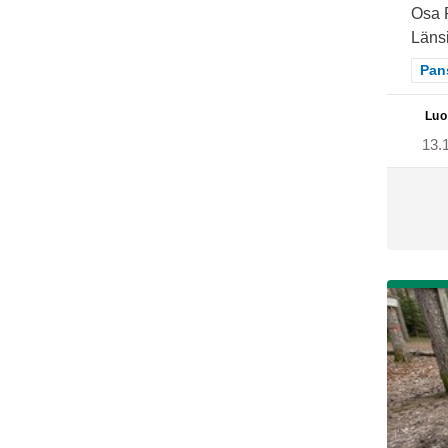
Osa 
Länsi
Raj
Pan
Luo
13.