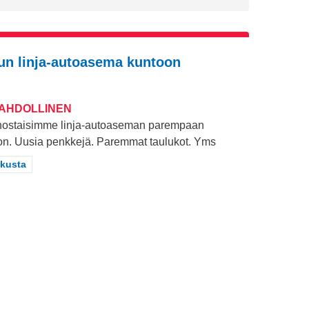
un linja-autoasema kuntoon
MAHDOLLINEN
ostaisimme linja-autoaseman parempaan
on. Uusia penkkejä. Paremmat taulukot. Yms
aa tulokset teeman mukaan: Keskusta
kusta