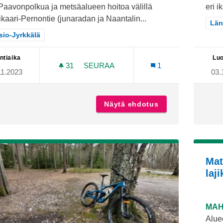
Paavonpolkua ja metsäalueen hoitoa välillä
eri i
kaari-Pernontie (junaradan ja Naantalin...
Raj
Län
aa tulokset teeman mukaan: Pansio-Jyrkkälä
sio-Jyrkkälä
ntiaika
Luo
31
31 SEURAAJAA
SEURAA
1
11.2023
03.
OSA PAAVONPOLUSTA KUNTOON VÄLI
Näytä ehdotus
Osa Paavonpolust
Mat
laj
MAH
Alue