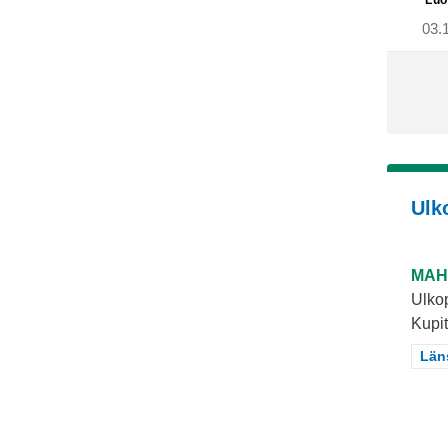
Luo
03.
Ulk
MAH
Ulkop
Kupit
Raj
Län