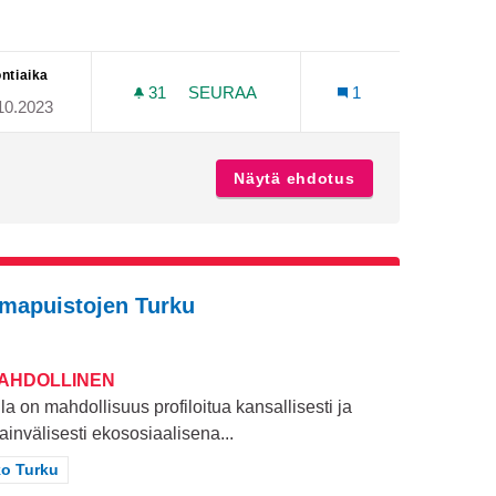
ntiaika
31
31 SEURAAJAA
SEURAA
1
10.2023
RENRINTEESEEN
TURUN LINJA-AUTOASEMA KUNTOO
kka Pääskyvuorenrinteeseen
Näytä ehdotus
Turun linja-aut
mapuistojen Turku
MAHDOLLINEN
la on mahdollisuus profiloitua kansallisesti ja
ainvälisesti ekososiaalisena...
aa tulokset teeman mukaan: Koko Turku
o Turku