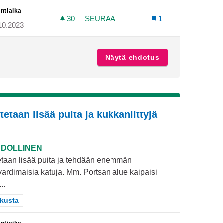
ntiaika
30
30 SEURAAJAA
SEURAA
1
10.2023
JA
TEEMAPUISTOJEN TURKU
erveyspalveluja
Näytä ehdotus
Teemapuistojen 
utetaan lisää puita ja kukkaniittyjä
DOLLINEN
tetaan lisää puita ja tehdään enemmän
vardimaisia katuja. Mm. Portsan alue kaipaisi
..
aa tulokset teeman mukaan: Keskusta
kusta