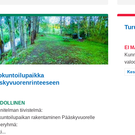
Tur
EI 
Kunn
valo
Raj
Kes
okuntoilupaikka
skyvuorenrinteeseen
DOLLINEN
itelman tiivistelmä:
kuntoilupaikan rakentaminen Pääskyvuorelle
eryhmä:
i...