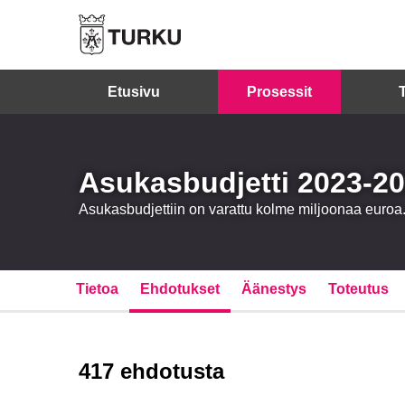
Etusivu
Prosessit
Asukasbudjetti 2023-2
Asukasbudjettiin on varattu kolme miljoonaa euro
Tietoa
Ehdotukset
Äänestys
Toteutus
417 ehdotusta