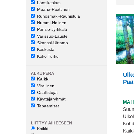
Länsikeskus
Maaria-Paattinen
Runosmäki-Raunistula
Nummi-Halinen
Pansio-Jyrkkälä
Varissuo-Lauste
Skanssi-Uittamo
Keskusta
Koko Turku
ALKUPERÄ
Ulk
Kaikki
Pää
Virallinen
Osallistujat
Käyttäjäryhmät
MAH
Tapaamiset
Suunn
Ulko
LIITTYY AIHEESEEN
Kohd
Kaikki
Kaikk