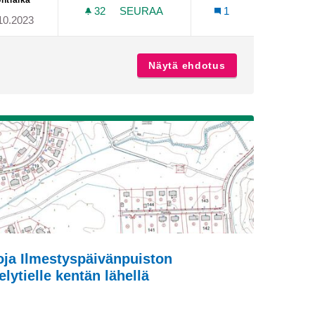
ntiaika
32
32 SEURAAJAA
SEURAA
1
10.2023
ISTUTETAAN LISÄÄ PUITA JA KUKKAN
halli
Näytä ehdotus
Istutetaan lisää 
oja Ilmestyspäivänpuiston
elytielle kentän lähellä