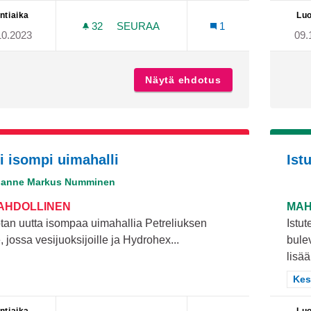
ntiaika
Luo
32
32 SEURAAJAA
SEURAA
1
10.2023
09.
NUORILLE MIELENTERVEYSPALVELU
Näytä ehdotus
Nuorille mielent
i isompi uimahalli
Ist
Janne Markus Numminen
MAHDOLLINEN
MAH
tan uutta isompaa uimahallia Petreliuksen
Istu
le, jossa vesijuoksijoille ja Hydrohex...
bule
lisää.
Raj
Kes