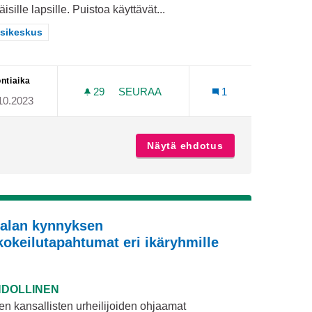
käisille lapsille. Puistoa käyttävät...
aa tulokset teeman mukaan: Länsikeskus
sikeskus
ntiaika
29
29 SEURAAJAA
SEURAA
1
10.2023
LLÄ LÄNSIKAARI - PERNONTIE
PIIRTÄJÄNPUISTO
a kuntoon välillä Länsikaari - Pernontie
Näytä ehdotus
Piirtäjänpuisto
alan kynnyksen
ikokeilutapahtumat eri ikäryhmille
DOLLINEN
en kansallisten urheilijoiden ohjaamat