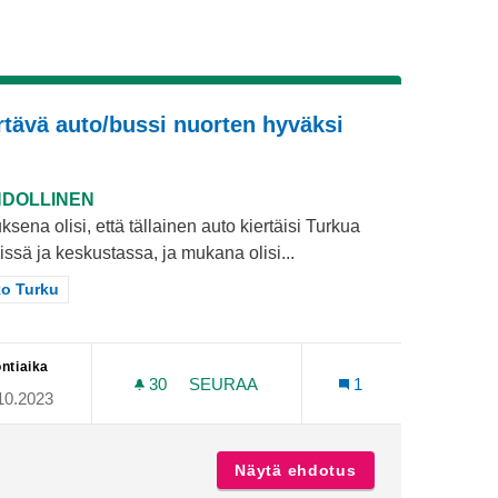
rtävä auto/bussi nuorten hyväksi
DOLLINEN
ksena olisi, että tällainen auto kiertäisi Turkua
issä ja keskustassa, ja mukana olisi...
aa tulokset teeman mukaan: Koko Turku
o Turku
ntiaika
30
30 SEURAAJAA
SEURAA
1
10.2023
UTARHAKADUN YLI
KIERTÄVÄ AUTO/BUSSI NUORTEN H
enpuistosta Puutarhakadun yli
Näytä ehdotus
Kiertävä auto/bu