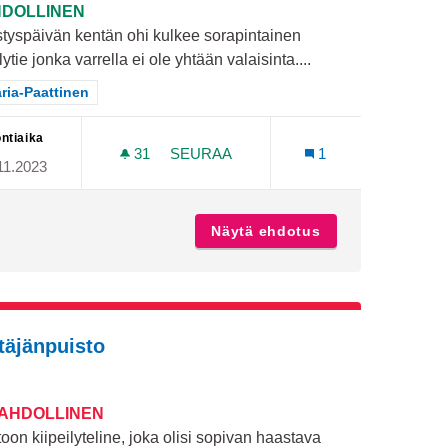
DOLLINEN
styspäivän kentän ohi kulkee sorapintainen
ytie jonka varrella ei ole yhtään valaisinta....
aa tulokset teeman mukaan: Maaria-Paattinen
ria-Paattinen
ntiaika
31
31 SEURAAJAA
SEURAA
1
11.2023
VALOJA ILMESTYSPÄIVÄNPUISTON K
Näytä ehdotus
Valoja Ilmestysp
rtäjänpuisto
MAHDOLLINEN
oon kiipeilyteline, joka olisi sopivan haastava