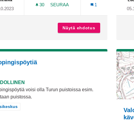
ntiaika
Luo
30
30 SEURAAJAA
SEURAA
1
10.2023
05.
UUSI ISOMPI UIMAHALLI
Näytä ehdotus
Uusi isompi uima
opingispöytiä
DOLLINEN
ingispöytiä voisi olla Turun puistoissa esim.
taan puistossa.
aa tulokset teeman mukaan: Länsikeskus
sikeskus
Val
käv