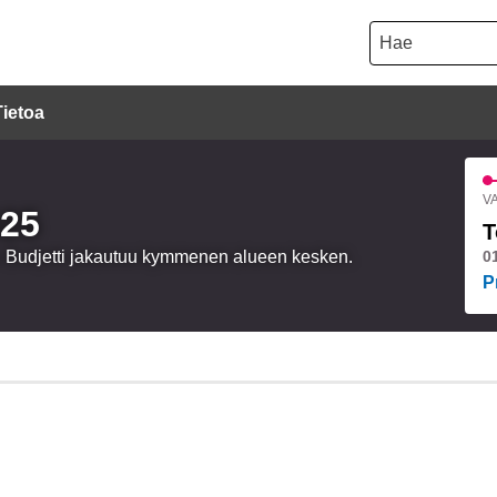
Hae
Tietoa
VA
025
T
a. Budjetti jakautuu kymmenen alueen kesken.
0
P