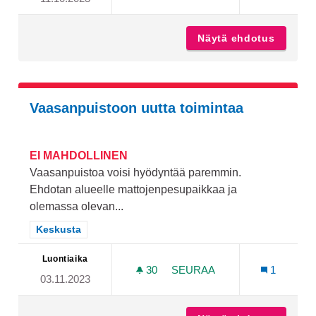
Näytä ehdotus
Luonto-
Vaasanpuistoon uutta toimintaa
EI MAHDOLLINEN
Vaasanpuistoa voisi hyödyntää paremmin.
Ehdotan alueelle mattojenpesupaikkaa ja
olemassa olevan...
Rajaa tulokset teeman mukaan: Keskusta
Keskusta
Luontiaika
30
30 SEURAAJAA
SEURAA
1
03.11.2023
VAASANPUISTOON UUTTA 