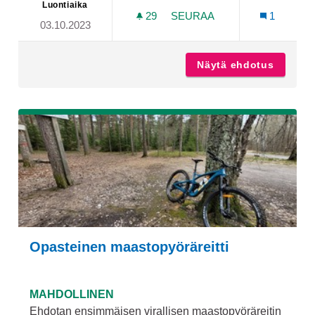
Luontiaika
29
29 SEURAAJAA
SEURAA
1
03.10.2023
PIIRTÄJÄNPUISTO
Näytä ehdotus
Piirtäj
Opasteinen maastopyöräreitti
MAHDOLLINEN
Ehdotan ensimmäisen virallisen maastopyöräreitin