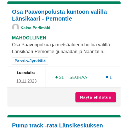
Osa Paavonpolusta kuntoon välillä
Länsikaari - Pernontie
Kaisa Perämäki
MAHDOLLINEN
Osa Paavonpolkua ja metsäalueen hoitoa välillä
Länsikaari-Pernontie (junaradan ja Naantalin...
Rajaa tulokset teeman mukaan: Pansio-Jyrkkälä
Pansio-Jyrkkälä
Luontiaika
31
31 SEURAAJAA
SEURAA
1
13.11.2023
OSA PAAVONPOLUSTA KUNT
Näytä ehdotus
Osa Paa
Pump track -rata Länsikeskuksen