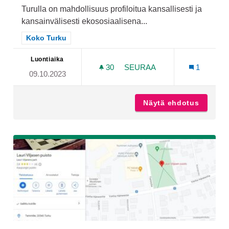
Turulla on mahdollisuus profiloitua kansallisesti ja
kansainvälisesti ekososiaalisena...
Rajaa tulokset teeman mukaan: Koko Turku
Koko Turku
Luontiaika
30
30 SEURAAJAA
SEURAA
1
09.10.2023
TEEMAPUISTOJEN TURKU
Näytä ehdotus
Teemapu