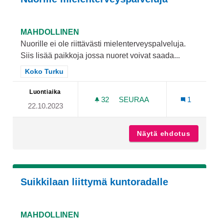
MAHDOLLINEN
Nuorille ei ole riittävästi mielenterveyspalveluja.
Siis lisää paikkoja jossa nuoret voivat saada...
Rajaa tulokset teeman mukaan: Koko Turku
Koko Turku
Luontiaika
32
32 SEURAAJAA
SEURAA
1
22.10.2023
NUORILLE MIELENTERVEY
Näytä ehdotus
Nuorill
Suikkilaan liittymä kuntoradalle
MAHDOLLINEN