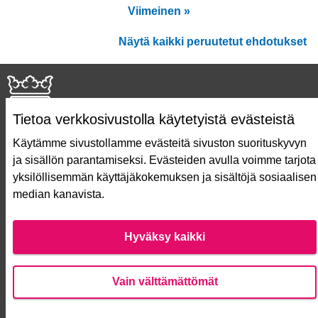
Viimeinen »
Näytä kaikki peruutetut ehdotukset
Tietoa verkkosivustolla käytetyistä evästeistä
Käytämme sivustollamme evästeitä sivuston suorituskyvyn
ja sisällön parantamiseksi. Evästeiden avulla voimme tarjota
Näin äänestät Asukasbudjetissa
yksilöllisemmän käyttäjäkokemuksen ja sisältöjä sosiaalisen
Asukasbudjetin vaiheet
median kanavista.
Usein kysytyt kysymykset
Käyttöehdot
Saavutettavuusseloste
Hyväksy kaikki
Lataa avoimet datatiedostot
Evästeasetukset
Vain välttämättömät
Verkkosivusto luotu
vapaan ohjelmiston