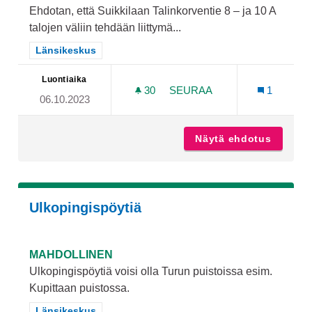
Ehdotan, että Suikkilaan Talinkorventie 8 – ja 10 A
talojen väliin tehdään liittymä...
Rajaa tulokset teeman mukaan: Länsikeskus
Länsikeskus
Luontiaika
30
30 SEURAAJAA
SEURAA
1
06.10.2023
SUIKKILAAN LIITTYMÄ KU
Näytä ehdotus
Suikkil
Ulkopingispöytiä
MAHDOLLINEN
Ulkopingispöytiä voisi olla Turun puistoissa esim.
Kupittaan puistossa.
Rajaa tulokset teeman mukaan: Länsikeskus
Länsikeskus