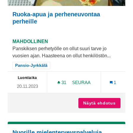
Ruoka-apua ja perheneuvontaa
perheille
MAHDOLLINEN
Panskiksen perhetyölle on ollut suuri tarve jo
vuosien ajan. Haasteena on ollut henkilöstön...
Rajaa tulokset teeman mukaan: Pansio-Jyrkkälä
Pansio-Jyrkkälä
Luontiaika
31
31 SEURAAJAA
SEURAA
1
20.11.2023
RUOKA-APUA JA PERHENE
Näytä ehdotus
Ruoka-a
Nuorille mielenterveyspalveluja