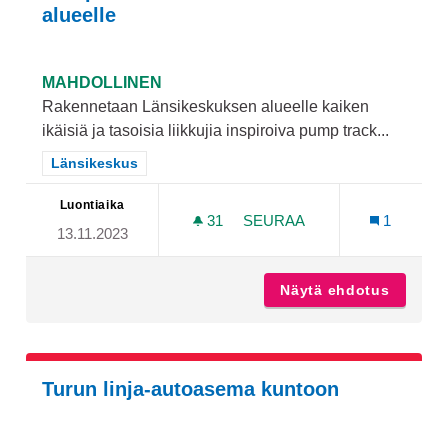
alueelle
MAHDOLLINEN
Rakennetaan Länsikeskuksen alueelle kaiken
ikäisiä ja tasoisia liikkujia inspiroiva pump track...
Rajaa tulokset teeman mukaan: Länsikeskus
Länsikeskus
Luontiaika
31
31 SEURAAJAA
SEURAA
1
13.11.2023
PUMP TRACK -RATA LÄNS
Näytä ehdotus
Pump tr
Turun linja-autoasema kuntoon