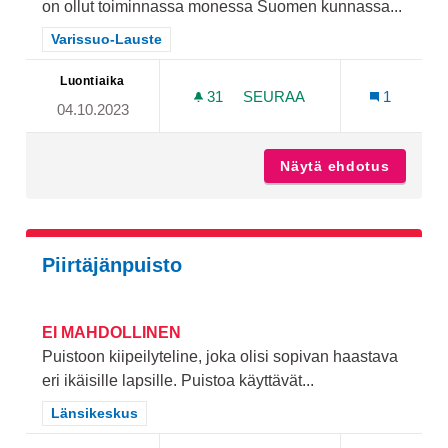
on ollut toiminnassa monessa Suomen kunnassa...
Rajaa tulokset teeman mukaan: Varissuo-Lauste
Varissuo-Lauste
Luontiaika
31
31 SEURAAJAA
SEURAA
1
04.10.2023
ILMAINEN KESÄAJAN PUI
Näytä ehdotus
Ilmaine
Piirtäjänpuisto
EI MAHDOLLINEN
Puistoon kiipeilyteline, joka olisi sopivan haastava
eri ikäisille lapsille. Puistoa käyttävät...
Rajaa tulokset teeman mukaan: Länsikeskus
Länsikeskus