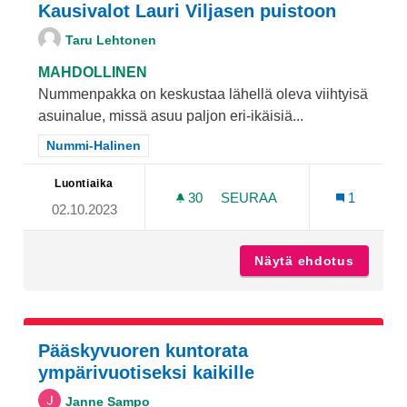
Kausivalot Lauri Viljasen puistoon
Taru Lehtonen
MAHDOLLINEN
Nummenpakka on keskustaa lähellä oleva viihtyisä
asuinalue, missä asuu paljon eri-ikäisiä...
Rajaa tulokset teeman mukaan: Nummi-Halinen
Nummi-Halinen
Luontiaika
30
30 SEURAAJAA
SEURAA
1
02.10.2023
KAUSIVALOT LAURI VILJA
Näytä ehdotus
Kausiva
Pääskyvuoren kuntorata
ympärivuotiseksi kaikille
Janne Sampo