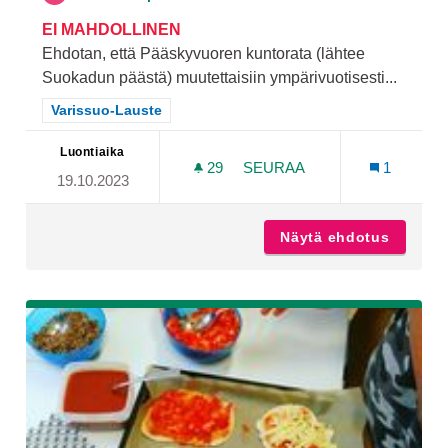
EI MAHDOLLINEN
Ehdotan, että Pääskyvuoren kuntorata (lähtee
Suokadun päästä) muutettaisiin ympärivuotisesti...
Rajaa tulokset teeman mukaan: Varissuo-Lauste
Varissuo-Lauste
Luontiaika
29
29 SEURAAJAA
SEURAA
1
19.10.2023
PÄÄSKYVUOREN KUNTORAT
Näytä ehdotus
Pääskyv