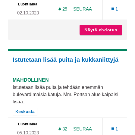
Luontiaika
29
29 SEURAAJAA
SEURAA
1
02.10.2023
TURUN KAUPUNGINKIRJAS
Näytä ehdotus
Turun k
Istutetaan lisää puita ja kukkaniittyjä
MAHDOLLINEN
Istutetaan lisää puita ja tehdään enemmän
bulevardimaisia katuja. Mm. Portsan alue kaipaisi
lisää...
Rajaa tulokset teeman mukaan: Keskusta
Keskusta
Luontiaika
32
32 SEURAAJAA
SEURAA
1
05.10.2023
ISTUTETAAN LISÄÄ PUITA 