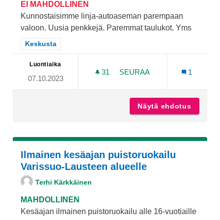
EI MAHDOLLINEN
Kunnostaisimme linja-autoaseman parempaan
valoon. Uusia penkkejä. Paremmat taulukot. Yms
Rajaa tulokset teeman mukaan: Keskusta
Keskusta
Luontiaika
31
31 SEURAAJAA
SEURAA
1
07.10.2023
TURUN LINJA-AUTOASEM
Näytä ehdotus
Turun l
Ilmainen kesäajan puistoruokailu
Varissuo-Lausteen alueelle
Terhi Kärkkäinen
MAHDOLLINEN
Kesäajan ilmainen puistoruokailu alle 16-vuotiaille