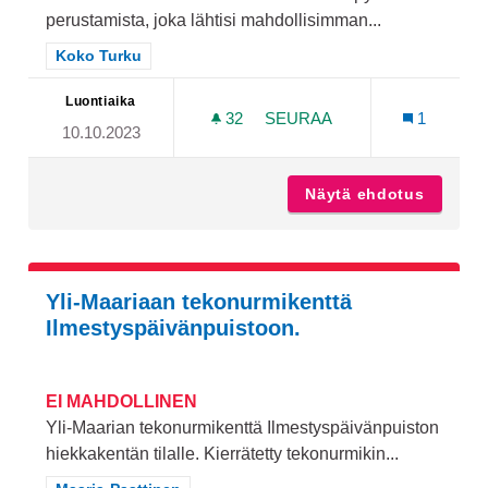
perustamista, joka lähtisi mahdollisimman...
Rajaa tulokset teeman mukaan: Koko Turku
Koko Turku
Luontiaika
32
32 SEURAAJAA
SEURAA
1
10.10.2023
OPASTEINEN MAASTOPYÖR
Näytä ehdotus
Opastei
Yli-Maariaan tekonurmikenttä
Ilmestyspäivänpuistoon.
EI MAHDOLLINEN
Yli-Maarian tekonurmikenttä Ilmestyspäivänpuiston
hiekkakentän tilalle. Kierrätetty tekonurmikin...