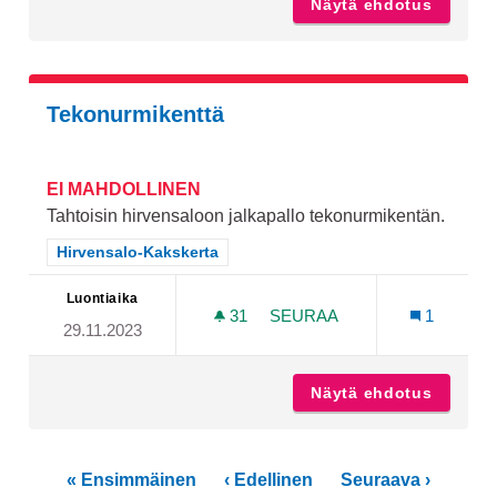
Näytä ehdotus
Vaasanp
Tekonurmikenttä
EI MAHDOLLINEN
Tahtoisin hirvensaloon jalkapallo tekonurmikentän.
Rajaa tulokset teeman mukaan: Hirvensalo-Kakskerta
Hirvensalo-Kakskerta
Luontiaika
31
31 SEURAAJAA
SEURAA
1
29.11.2023
TEKONURMIKENTTÄ
Näytä ehdotus
Tekonu
« Ensimmäinen
‹ Edellinen
Seuraava ›