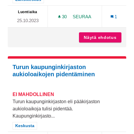
Luontiaika
30
30 SEURAAJAA
SEURAA
1
25.10.2023
ULKOPINGISPÖYTIÄ
Näytä ehdotus
Ulkopin
Turun kaupunginkirjaston
aukioloaikojen pidentäminen
EI MAHDOLLINEN
Turun kaupunginkirjaston eli pääkirjaston
aukioloaikoja tulisi pidentää.
Kaupunginkirjasto...
Rajaa tulokset teeman mukaan: Keskusta
Keskusta