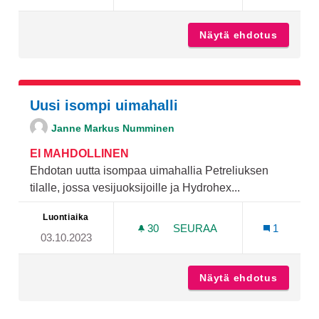
Näytä ehdotus
Istuteta
Uusi isompi uimahalli
Janne Markus Numminen
EI MAHDOLLINEN
Ehdotan uutta isompaa uimahallia Petreliuksen
tilalle, jossa vesijuoksijoille ja Hydrohex...
Luontiaika
30
30 SEURAAJAA
SEURAA
1
03.10.2023
UUSI ISOMPI UIMAHALLI
Näytä ehdotus
Uusi is