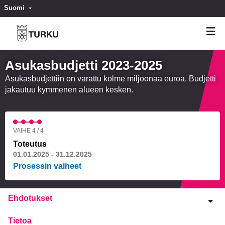
Suomi
Valitse kieli
Välj språk
Asukasbudjetti 2023-2025
Asukasbudjettiin on varattu kolme miljoonaa euroa. Budjetti
jakautuu kymmenen alueen kesken.
VAIHE 4 / 4
Toteutus
01.01.2025 - 31.12.2025
Prosessin vaiheet
Ehdotukset
Tietoa