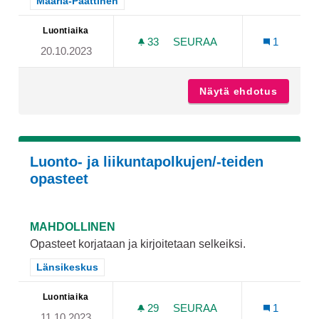
Rajaa tulokset teeman mukaan: Maaria-Paattinen
Maaria-Paattinen
Luontiaika
33
33 SEURAAJAA
SEURAA
1
20.10.2023
YLI-MAARIAAN TEKONURM
Näytä ehdotus
Yli-Maa
Luonto- ja liikuntapolkujen/-teiden
opasteet
MAHDOLLINEN
Opasteet korjataan ja kirjoitetaan selkeiksi.
Rajaa tulokset teeman mukaan: Länsikeskus
Länsikeskus
Luontiaika
29
29 SEURAAJAA
SEURAA
1
11.10.2023
LUONTO- JA LIIKUNTAPOL