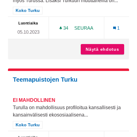
myös Turussa. Lisäksi Turkuun muuttaneilla on...
Rajaa tulokset teeman mukaan: Koko Turku
Koko Turku
Luontiaika
34
34 SEURAAJAA
SEURAA
1
05.10.2023
LISÄÄ YHTEISÖLLISYYTTÄ
Näytä ehdotus
Lisää y
Teemapuistojen Turku
EI MAHDOLLINEN
Turulla on mahdollisuus profiloitua kansallisesti ja
kansainvälisesti ekososiaalisena...
Rajaa tulokset teeman mukaan: Koko Turku
Koko Turku