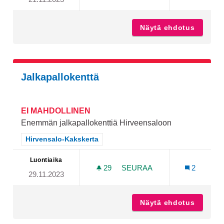
LUOLAVUOREN ULKOILUA
Näytä ehdotus
Luolavu
Jalkapallokenttä
EI MAHDOLLINEN
Enemmän jalkapallokenttiä Hirveensaloon
Rajaa tulokset teeman mukaan: Hirvensalo-Kakskerta
Hirvensalo-Kakskerta
Luontiaika
29
29 SEURAAJAA
SEURAA
2
29.11.2023
JALKAPALLOKENTTÄ
Näytä ehdotus
Jalkapa