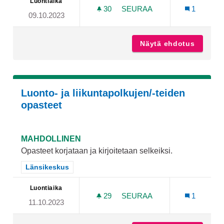
Luontiaika
30
30 SEURAAJAA
SEURAA
1
09.10.2023
TEEMAPUISTOJEN TURKU
Näytä ehdotus
Teemapu
Luonto- ja liikuntapolkujen/-teiden
opasteet
MAHDOLLINEN
Opasteet korjataan ja kirjoitetaan selkeiksi.
Rajaa tulokset teeman mukaan: Länsikeskus
Länsikeskus
Luontiaika
29
29 SEURAAJAA
SEURAA
1
11.10.2023
LUONTO- JA LIIKUNTAPOL