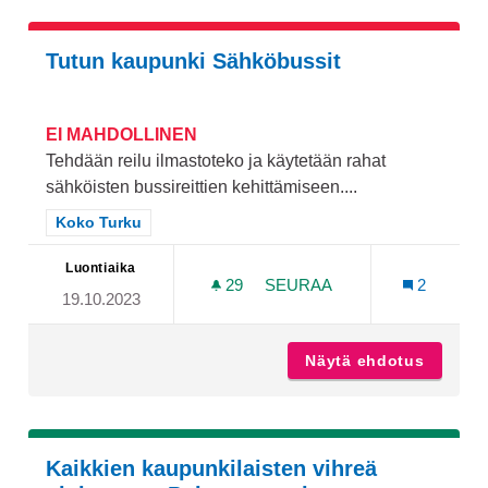
Tutun kaupunki Sähköbussit
EI MAHDOLLINEN
Tehdään reilu ilmastoteko ja käytetään rahat
sähköisten bussireittien kehittämiseen....
Rajaa tulokset teeman mukaan: Koko Turku
Koko Turku
Luontiaika
29
29 SEURAAJAA
SEURAA
2
19.10.2023
TUTUN KAUPUNKI SÄHKÖB
Näytä ehdotus
Tutun k
Kaikkien kaupunkilaisten vihreä