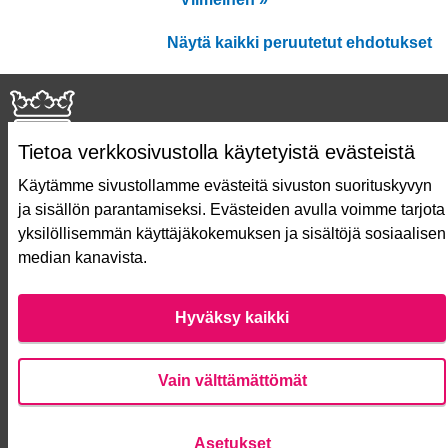
Näytä kaikki peruutetut ehdotukset
Tietoa verkkosivustolla käytetyistä evästeistä
Käytämme sivustollamme evästeitä sivuston suorituskyvyn
ja sisällön parantamiseksi. Evästeiden avulla voimme tarjota
Näin äänestät Asukasbudjetissa
yksilöllisemmän käyttäjäkokemuksen ja sisältöjä sosiaalisen
Asukasbudjetin vaiheet
median kanavista.
Usein kysytyt kysymykset
Käyttöehdot
Saavutettavuusseloste
Hyväksy kaikki
Lataa avoimet datatiedostot
Evästeasetukset
Vain välttämättömät
Verkkosivusto luotu
vapaan ohjelmiston
Asetukset
(Ulko