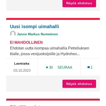
Näytä ehdotus
Luonto-
Uusi isompi uimahalli
Janne Markus Numminen
EI MAHDOLLINEN
Ehdotan uutta isompaa uimahallia Petreliuksen
tilalle, jossa vesijuoksijoille ja Hydrohex...
Luontiaika
30
30 SEURAAJAA
SEURAA
1
03.10.2023
UUSI ISOMPI UIMAHALLI
Näytä ehdotus
Uusi is