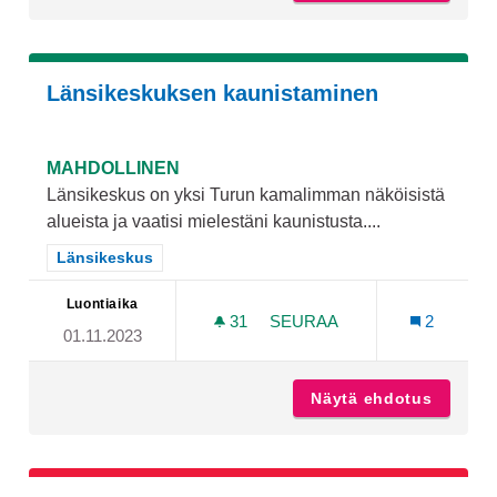
Länsikeskuksen kaunistaminen
MAHDOLLINEN
Länsikeskus on yksi Turun kamalimman näköisistä
alueista ja vaatisi mielestäni kaunistusta....
Rajaa tulokset teeman mukaan: Länsikeskus
Länsikeskus
Luontiaika
31
31 SEURAAJAA
SEURAA
2
01.11.2023
LÄNSIKESKUKSEN KAUNIS
Näytä ehdotus
Länsik