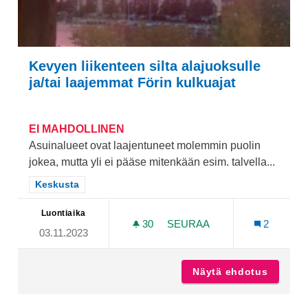
Kevyen liikenteen silta alajuoksulle
ja/tai laajemmat Förin kulkuajat
EI MAHDOLLINEN
Asuinalueet ovat laajentuneet molemmin puolin
jokea, mutta yli ei pääse mitenkään esim. talvella...
Rajaa tulokset teeman mukaan: Keskusta
Keskusta
Luontiaika
30
30 SEURAAJAA
SEURAA
2
03.11.2023
KEVYEN LIIKENTEEN SILT
Näytä ehdotus
Kevyen 