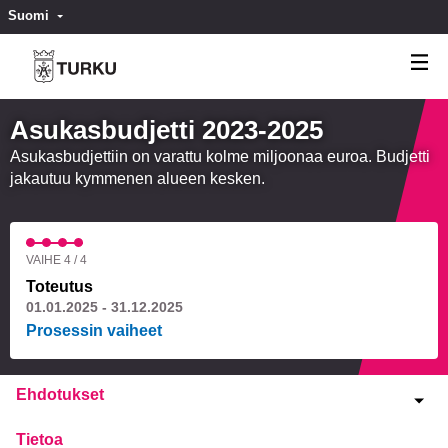
Suomi
Valitse kieli
Välj språk
Asukasbudjetti 2023-2025
Asukasbudjettiin on varattu kolme miljoonaa euroa. Budjetti
jakautuu kymmenen alueen kesken.
VAIHE 4 / 4
Toteutus
01.01.2025 - 31.12.2025
Prosessin vaiheet
Ehdotukset
Tietoa