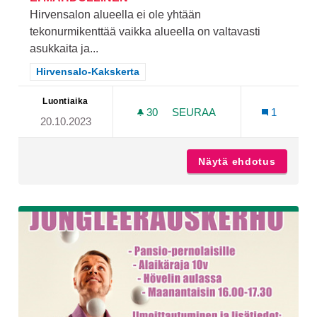
Hirvensalon alueella ei ole yhtään
tekonurmikenttää vaikka alueella on valtavasti
asukkaita ja...
Rajaa tulokset teeman mukaan: Hirvensalo-Kakskerta
Hirvensalo-Kakskerta
Luontiaika
30
30 SEURAAJAA
SEURAA
1
20.10.2023
TEKONURMIKENTTÄ HIRVE
Näytä ehdotus
Tekonur