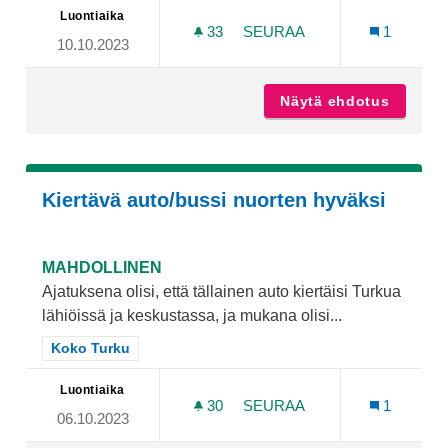
Luontiaika
33
33 SEURAAJAA
SEURAA
1
10.10.2023
TASAPAINOILURATOJA LAPS
Näytä ehdotus
Tasapai
Kiertävä auto/bussi nuorten hyväksi
MAHDOLLINEN
Ajatuksena olisi, että tällainen auto kiertäisi Turkua
lähiöissä ja keskustassa, ja mukana olisi...
Rajaa tulokset teeman mukaan: Koko Turku
Koko Turku
Luontiaika
30
30 SEURAAJAA
SEURAA
1
06.10.2023
KIERTÄVÄ AUTO/BUSSI N