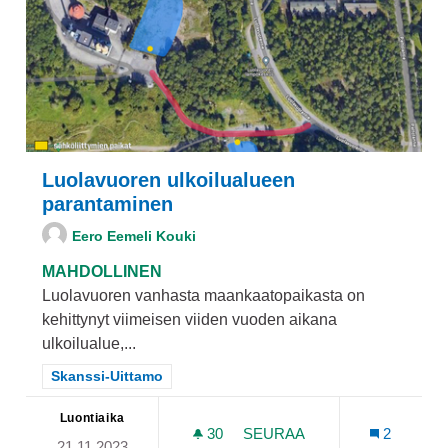
Luolavuoren ulkoilualueen
parantaminen
Eero Eemeli Kouki
MAHDOLLINEN
Luolavuoren vanhasta maankaatopaikasta on
kehittynyt viimeisen viiden vuoden aikana
ulkoilualue,...
Rajaa tulokset teeman mukaan: Skanssi-Uittamo
Skanssi-Uittamo
Luontiaika
30
30 SEURAAJAA
SEURAA
2
21.11.2023