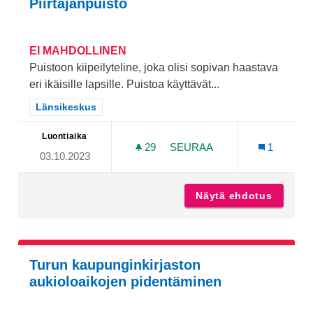
Piirtäjänpuisto
EI MAHDOLLINEN
Puistoon kiipeilyteline, joka olisi sopivan haastava
eri ikäisille lapsille. Puistoa käyttävät...
Rajaa tulokset teeman mukaan: Länsikeskus
Länsikeskus
Luontiaika
29
29 SEURAAJAA
SEURAA
1
03.10.2023
PIIRTÄJÄNPUISTO
Näytä ehdotus
Piirtäj
Turun kaupunginkirjaston
aukioloaikojen pidentäminen