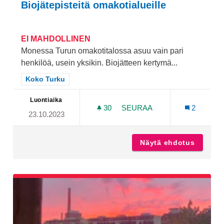
Biojätepisteitä omakotialueille
EI MAHDOLLINEN
Monessa Turun omakotitalossa asuu vain pari
henkilöä, usein yksikin. Biojätteen kertymä...
Rajaa tulokset teeman mukaan: Koko Turku
Koko Turku
Luontiaika
30
30 SEURAAJAA
SEURAA
2
23.10.2023
BIOJÄTEPISTEITÄ OMAKOT
Näytä ehdotus
Biojäte