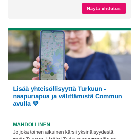
Näytä ehdotus
Kiertäv
Lisää yhteisöllisyyttä Turkuun -
naapuriapua ja välittämistä Commun
avulla 💚
MAHDOLLINEN
Jo joka toinen aikuinen kärsii yksinäisyydestä,