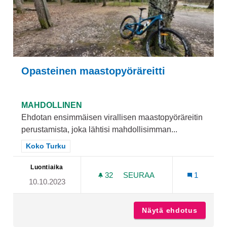
Opasteinen maastopyöräreitti
MAHDOLLINEN
Ehdotan ensimmäisen virallisen maastopyöräreitin
perustamista, joka lähtisi mahdollisimman...
Rajaa tulokset teeman mukaan: Koko Turku
Koko Turku
Luontiaika
32
32 SEURAAJAA
SEURAA
1
10.10.2023
OPASTEINEN MAASTOPYÖR
Näytä ehdotus
Opastei