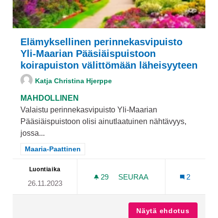
Elämyksellinen perinnekasvipuisto
Yli-Maarian Pääsiäispuistoon
koirapuiston välittömään läheisyyteen
Katja Christina Hjerppe
MAHDOLLINEN
Valaistu perinnekasvipuisto Yli-Maarian
Pääsiäispuistoon olisi ainutlaatuinen nähtävyys,
jossa...
Rajaa tulokset teeman mukaan: Maaria-Paattinen
Maaria-Paattinen
Luontiaika
29
29 SEURAAJAA
SEURAA
2
26.11.2023
ELÄMYKSELLINEN PERINNE
Näytä ehdotus
Elämyks