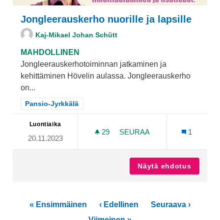
Jongleerauskerho nuorille ja lapsille
Kaj-Mikael Johan Schütt
MAHDOLLINEN
Jongleerauskerhotoiminnan jatkaminen ja
kehittäminen Hövelin aulassa. Jongleerauskerho
on...
Rajaa tulokset teeman mukaan: Pansio-Jyrkkälä
Pansio-Jyrkkälä
Luontiaika
29
29 SEURAAJAA
SEURAA
1
20.11.2023
JONGLEERAUSKERHO NUOR
Näytä ehdotus
Jonglee
« Ensimmäinen
‹ Edellinen
Seuraava ›
Viimeinen »