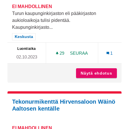
EI MAHDOLLINEN
Turun kaupunginkirjaston eli pääkirjaston
aukioloaikoja tulisi pidentää.
Kaupunginkirjasto...
Rajaa tulokset teeman mukaan: Keskusta
Keskusta
Luontiaika
29
29 SEURAAJAA
SEURAA
1
02.10.2023
TURUN KAUPUNGINKIRJAS
Näytä ehdotus
Turun k
Tekonurmikenttä Hirvensaloon Wäinö
Aaltosen kentälle
EI MAHDOLLINEN