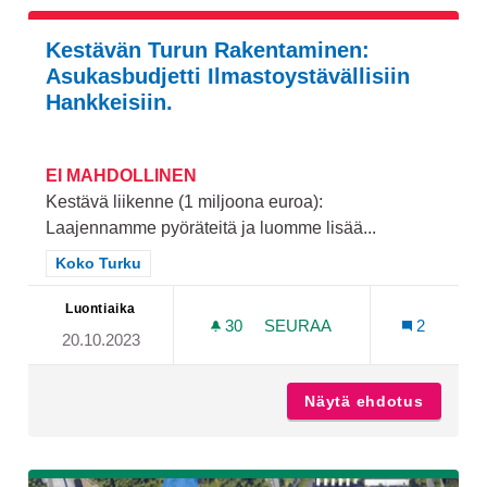
Kestävän Turun Rakentaminen:
Asukasbudjetti Ilmastoystävällisiin
Hankkeisiin.
EI MAHDOLLINEN
Kestävä liikenne (1 miljoona euroa):
Laajennamme pyöräteitä ja luomme lisää...
Rajaa tulokset teeman mukaan: Koko Turku
Koko Turku
Luontiaika
30
30 SEURAAJAA
SEURAA
2
20.10.2023
KESTÄVÄN TURUN RAKENTA
Näytä ehdotus
Kestävä