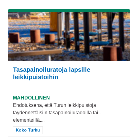
Tasapainoiluratoja lapsille
leikkipuistoihin
MAHDOLLINEN
Ehdotuksena, että Turun leikkipuistoja
täydennettäisiin tasapainoiluradoilla tai -
elementeillä....
Rajaa tulokset teeman mukaan: Koko Turku
Koko Turku