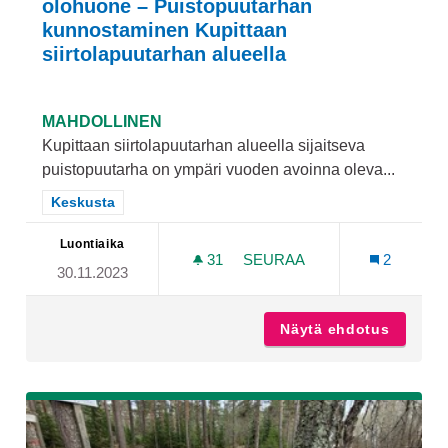
olohuone – Puistopuutarhan
kunnostaminen Kupittaan
siirtolapuutarhan alueella
MAHDOLLINEN
Kupittaan siirtolapuutarhan alueella sijaitseva
puistopuutarha on ympäri vuoden avoinna oleva...
Rajaa tulokset teeman mukaan: Keskusta
Keskusta
Luontiaika
31
31 SEURAAJAA
SEURAA
2
30.11.2023
KAIKKIEN KAUPUNKILAIS
Näytä ehdotus
Kaikkie