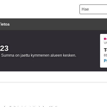
Hae
Tietoa
VA
023
T
oa. Summa on jaettu kymmenen alueen kesken.
0
P