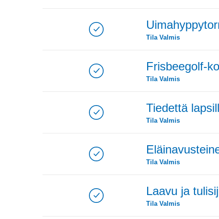
Uimahyppytorn
Tila
Valmis
Frisbeegolf-ko
Tila
Valmis
Tiedettä lapsill
Tila
Valmis
Eläinavusteine
Tila
Valmis
Laavu ja tulisij
Tila
Valmis