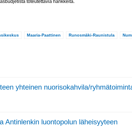
budjetista toteutettavia hankkeita.
ope
nsikeskus
Scope
Maaria-Paattinen
Scope
Runosmäki-Raunistula
Sco
Numm
een yhteinen nuorisokahvila/ryhmätoiminta n
ija Antinlenkin luontopolun läheisyyteen