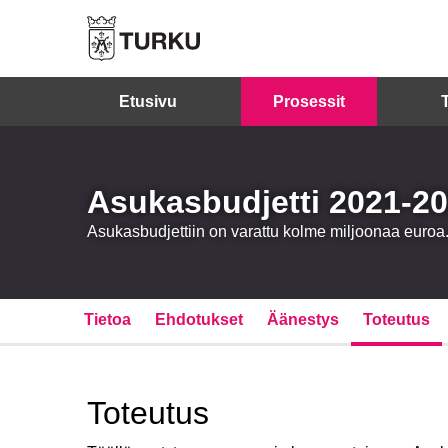
Etusivu
Prosessit
Asukasbudjetti 2021-2
Asukasbudjettiin on varattu kolme miljoonaa eur
Tietoa
Ehdotukset
Äänestys
Toteutus
Toteutus