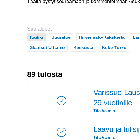
Täällä pystyt seuraamaan ja kommentoimaan Asukas
Suuralueet
Scope
Kaikki
Scope
Suuralue
Scope
Hirvensalo-Kakskerta
Sc
Lä
Scope
Skanssi-Uittamo
Scope
Keskusta
Scope
Koko Turku
89 tulosta
Varissuo-Laust
29 vuotiaille
Tila
Valmis
Laavu ja tulis
Tila
Valmis