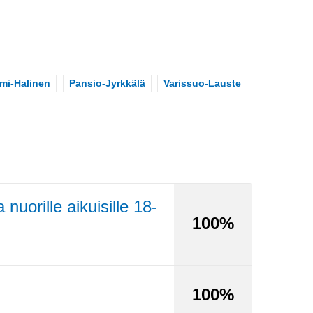
pe
i-Halinen
Scope
Pansio-Jyrkkälä
Scope
Varissuo-Lauste
uorille aikuisille 18-
100%
100%