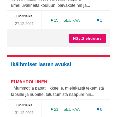
urheiluvälineitä kouluun, päiväkoteihin ja...
Luontiaika
19
19 SEURAAJAA
SEURAA
1
27.12.2021
PÄÄSKYVUOREEN VÄLINEIT
Näytä ehdotus
Pääskyv
Ikäihmiset lasten avuksi
EI MAHDOLLINEN
Mummot ja papat liikkeelle, mielekästä tekemistä
lapsille ja nuorille, tutustumista naapureihin...
Luontiaika
21
21 SEURAAJAA
SEURAA
0
31.12.2021
IKÄIHMISET LASTEN AVUKS