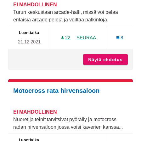
EI MAHDOLLINEN
Turun keskustaan arcade-halli, missä voi pelaa
erilaisia arcade pelejä ja voittaa palkintoja.
Luontiaika
22
22 SEURAAJAA
SEURAA
8
21.12.2021
ARCADE TURKUUN
Näytä ehdotus
Arcade
Motocross rata hirvensaloon
EI MAHDOLLINEN
Nuoret ja teinit tarvitsivat pyöräily ja motocross
radan hirvensaloon jossa voisi kaverien kanssa...
Luontiaika