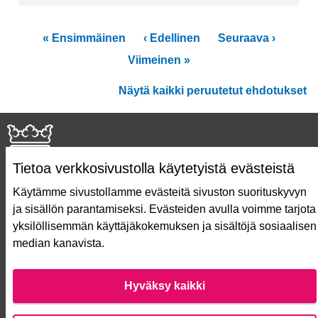
« Ensimmäinen
‹ Edellinen
Seuraava ›
Viimeinen »
Näytä kaikki peruutetut ehdotukset
Tietoa verkkosivustolla käytetyistä evästeistä
Käytämme sivustollamme evästeitä sivuston suorituskyvyn
ja sisällön parantamiseksi. Evästeiden avulla voimme tarjota
Näin äänestät Asukasbudjetissa
yksilöllisemmän käyttäjäkokemuksen ja sisältöjä sosiaalisen
Asukasbudjetin vaiheet
median kanavista.
Usein kysytyt kysymykset
Käyttöehdot
Saavutettavuusseloste
Hyväksy kaikki
Lataa avoimet datatiedostot
Evästeasetukset