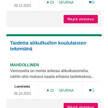
23
23 SEURAAJAA
SEURAA
0
28.12.2021
JÄKÄRLÄN NUORISOTILA AV
Näytä ehdotus
Jäkärlän
Taidetta alikulkuihin koululaisten
tekemänä
MAHDOLLINEN
Varissuolla on monta ankeaa alikulkutunnelia,
näihin olisi mukava saada erilaisia taideteoksia...
Luontiaika
22
22 SEURAAJAA
SEURAA
1
26.10.2021
TAIDETTA ALIKULKUIHIN 
Näytä ehdotus
Taidett