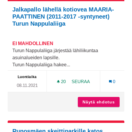
Jalkapallo lähellä kotiovea MAARIA-
PAATTINEN (2011-2017 -syntyneet)
Turun Nappulaliiga
EI MAHDOLLINEN
Turun Nappulaliiga järjestää lähiliikuntaa
asuinalueiden lapsille.
Turun Nappulaliiga hakee...
Luontiaika
20
20 SEURAAJAA
SEURAA
0
08.11.2021
JALKAPALLO LÄHELLÄ KOTI
Näytä ehdotus
Jalkapa
Runosmäen skeittiparkille katos