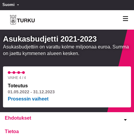
Suomi
Valitse kieli
Välj språk
Asukasbudjetti 2021-2023
Asukasbudjettiin on varattu kolme miljoonaa euroa. Summa
on jaettu kymmenen alueen kesken.
VAIHE 4 / 4
Toteutus
01.05.2022 - 31.12.2023
Prosessin vaiheet
Ehdotukset
Tietoa