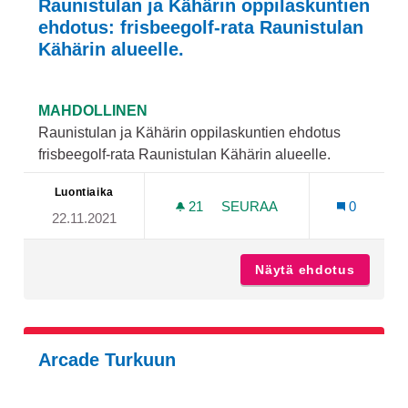
Raunistulan ja Kähärin oppilaskuntien
ehdotus: frisbeegolf-rata Raunistulan
Kähärin alueelle.
MAHDOLLINEN
Raunistulan ja Kähärin oppilaskuntien ehdotus
frisbeegolf-rata Raunistulan Kähärin alueelle.
Luontiaika
21
21 SEURAAJAA
SEURAA
0
22.11.2021
RAUNISTULAN JA KÄHÄRIN
Näytä ehdotus
Raunist
Arcade Turkuun