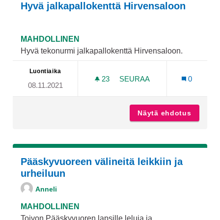
Hyvä jalkapallokenttä Hirvensaloon
MAHDOLLINEN
Hyvä tekonurmi jalkapallokenttä Hirvensaloon.
Luontiaika
23
23 SEURAAJAA
SEURAA
0
08.11.2021
HYVÄ JALKAPALLOKENTTÄ
Näytä ehdotus
Hyvä ja
Pääskyvuoreen välineitä leikkiin ja
urheiluun
Anneli
MAHDOLLINEN
Toivon Pääskyvuoren lapsille leluja ja