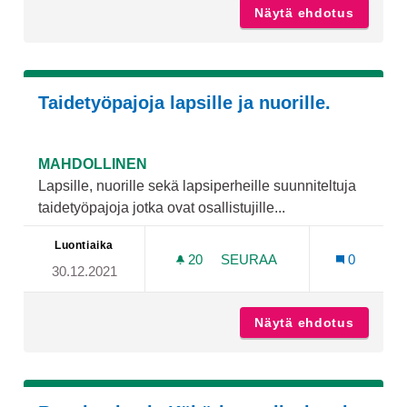
Näytä ehdotus
Frisbee
Taidetyöpajoja lapsille ja nuorille.
MAHDOLLINEN
Lapsille, nuorille sekä lapsiperheille suunniteltuja
taidetyöpajoja jotka ovat osallistujille...
Luontiaika
20
20 SEURAAJAA
SEURAA
0
30.12.2021
TAIDETYÖPAJOJA LAPSILLE
Näytä ehdotus
Taidetyö