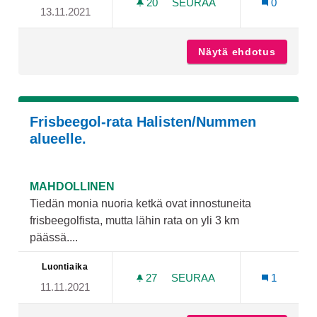
20
20 SEURAAJAA
SEURAA
0
13.11.2021
FRISBEEGOLFRATA
Näytä ehdotus
Frisbee
Frisbeegol-rata Halisten/Nummen
alueelle.
MAHDOLLINEN
Tiedän monia nuoria ketkä ovat innostuneita
frisbeegolfista, mutta lähin rata on yli 3 km
päässä....
Luontiaika
27
27 SEURAAJAA
SEURAA
1
11.11.2021
FRISBEEGOL-RATA HALIST