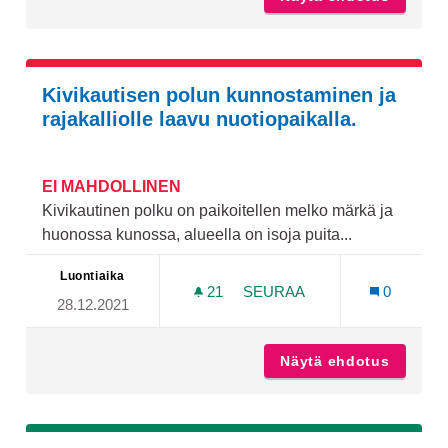
Kivikautisen polun kunnostaminen ja
rajakalliolle laavu nuotiopaikalla.
EI MAHDOLLINEN
Kivikautinen polku on paikoitellen melko märkä ja
huonossa kunossa, alueella on isoja puita...
Luontiaika
21
21 SEURAAJAA
SEURAA
0
28.12.2021
KIVIKAUTISEN POLUN KUN
Näytä ehdotus
Kivikau