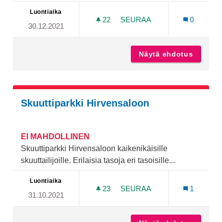
Luontiaika
22
22 SEURAAJAA
SEURAA
0
30.12.2021
PAATTISTEN SKEITTIPUIS
Näytä ehdotus
Paattis
Skuuttiparkki Hirvensaloon
EI MAHDOLLINEN
Skuuttiparkki Hirvensaloon kaikenikäisille
skuuttailijoille. Erilaisia tasoja eri tasoisille...
Luontiaika
23
23 SEURAAJAA
SEURAA
1
31.10.2021
SKUUTTIPARKKI HIRVENS