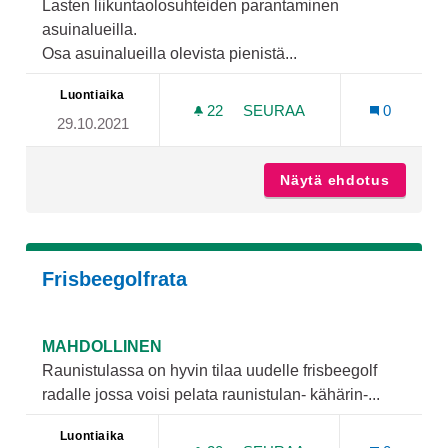
Lasten liikuntaolosuhteiden parantaminen
asuinalueilla.
Osa asuinalueilla olevista pienistä...
Luontiaika
22
22 SEURAAJAA
SEURAA
0
29.10.2021
KEINONURMELLISIA JALKA
Näytä ehdotus
Keinonu
Frisbeegolfrata
MAHDOLLINEN
Raunistulassa on hyvin tilaa uudelle frisbeegolf
radalle jossa voisi pelata raunistulan- kähärin-...
Luontiaika