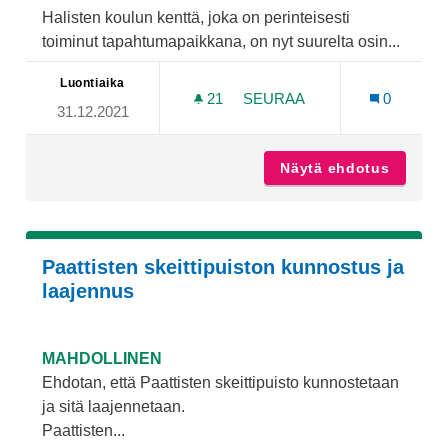
Halisten koulun kenttä, joka on perinteisesti
toiminut tapahtumapaikkana, on nyt suurelta osin...
Luontiaika
21
21 SEURAAJAA
SEURAA
0
31.12.2021
TAPAHTUMAPAIKKA VIRNAM
Näytä ehdotus
Tapahtu
Paattisten skeittipuiston kunnostus ja
laajennus
MAHDOLLINEN
Ehdotan, että Paattisten skeittipuisto kunnostetaan
ja sitä laajennetaan.
Paattisten...