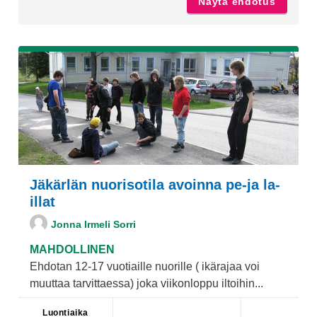
Näytä ehdotus
Skuutti
Jäkärlän nuorisotila avoinna pe-ja la-
illat
Jonna Irmeli Sorri
MAHDOLLINEN
Ehdotan 12-17 vuotiaille nuorille ( ikärajaa voi
muuttaa tarvittaessa) joka viikonloppu iltoihin...
Luontiaika