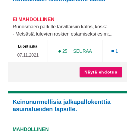
EI MAHDOLLINEN
Runosmäen parkille tarvittaisiin katos, koska
- Metsästä tulevien roskien estämiseksi esim:...
Luontiaika
25
25 SEURAAJAA
SEURAA
1
07.11.2021
RUNOSMÄEN SKEITTIPARK
Näytä ehdotus
Runosmä
Keinonurmellisia jalkapallokenttiä
asuinalueiden lapsille.
MAHDOLLINEN