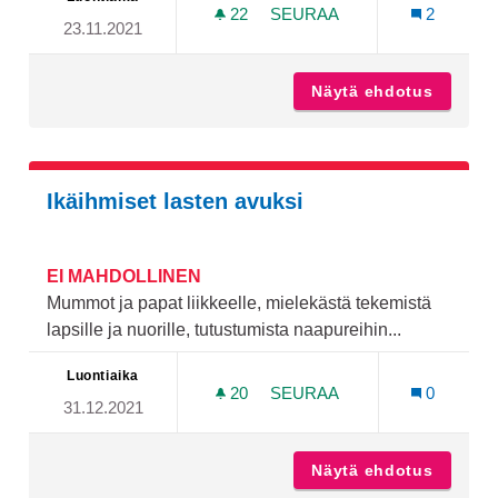
22
22 SEURAAJAA
SEURAA
2
23.11.2021
MOTOCROSS RATA HIRVE
Näytä ehdotus
Motocro
Ikäihmiset lasten avuksi
EI MAHDOLLINEN
Mummot ja papat liikkeelle, mielekästä tekemistä
lapsille ja nuorille, tutustumista naapureihin...
Luontiaika
20
20 SEURAAJAA
SEURAA
0
31.12.2021
IKÄIHMISET LASTEN AVUKS
Näytä ehdotus
Ikäihmi