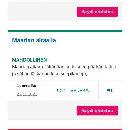
Näytä ehdotus
Ikäihmi
Maarian altaalla
MAHDOLLINEN
Maarian altaan Jäkärlään tai toiseen päähän laituri
ja välineitä, kanootteja, suppilautoja,...
Luontiaika
22
22 SEURAAJAA
SEURAA
0
23.11.2021
MAARIAN ALTAALLA
Näytä ehdotus
Maarian