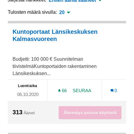
Eniten ääniä saaneet
Tulosten määrä sivulla:
20
Kuntoportaat Länsikeskuksen
Kalmasvuoreen
Budjetti: 100 000 € Suunnitelman
tiivistelmäKuntoportaiden rakentaminen
Länsikeskuksen...
Luontiaika
66
66 SEURAAJAA
SEURAA
0
06.10.2020
KUNTOPORTAAT LÄNSIKE
313
Äänestys poissa käytöstä
Äänet