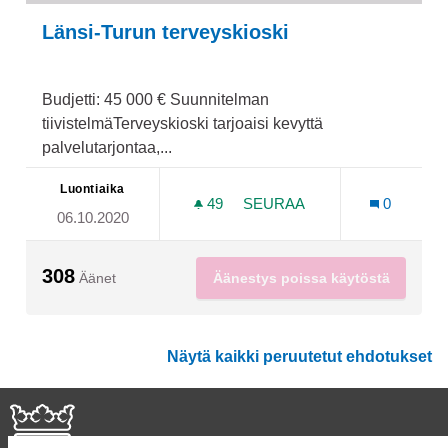
Länsi-Turun terveyskioski
Budjetti: 45 000 € Suunnitelman
tiivistelmäTerveyskioski tarjoaisi kevyttä
palvelutarjontaa,...
Luontiaika
49
49 SEURAAJAA
SEURAA
0
06.10.2020
LÄNSI-TURUN TERVEYSKIO
308
Äänestys poissa käytöstä
Äänet
Näytä kaikki peruutetut ehdotukset