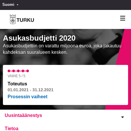
Suomi
Valitse kieli
Välj språk
Asukasbudjetti 2020
Asukasbudjettiin on varattu miljoona euroa, joka jakautuu
kahdeksan suuralueen kesken.
VAIHE 5 / 5
Toteutus
01.01.2021 - 31.12.2021
Prosessin vaiheet
Uusintaäänestys
Tietoa