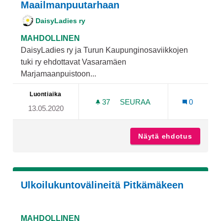
Maailmanpuutarhaan
DaisyLadies ry
MAHDOLLINEN
DaisyLadies ry ja Turun Kaupunginosaviikkojen
tuki ry ehdottavat Vasaramäen
Marjamaanpuistoon...
Luontiaika
37
37 SEURAAJAA
SEURAA
0
13.05.2020
TAPAHTUMAMÖKKI JA ESI
Näytä ehdotus
Tapahtu
Ulkoilukuntovälineitä Pitkämäkeen
MAHDOLLINEN