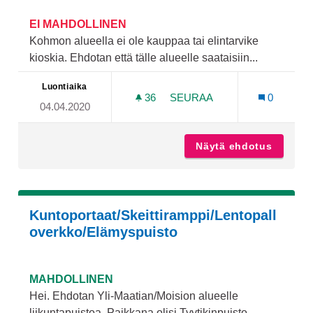
EI MAHDOLLINEN
Kohmon alueella ei ole kauppaa tai elintarvike
kioskia. Ehdotan että tälle alueelle saataisiin...
Luontiaika
36
36 SEURAAJAA
SEURAA
0
04.04.2020
KOHMON ALUEELLE ELINTA
Näytä ehdotus
Kohmon 
Kuntoportaat/Skeittiramppi/Lentopall
overkko/Elämyspuisto
MAHDOLLINEN
Hei. Ehdotan Yli-Maatian/Moision alueelle
liikuntapuistoa. Paikkana olisi Tyytikinpuisto.