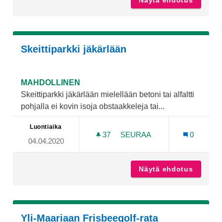
Näytä ehdotus
Kuntopo
Skeittiparkki jäkärlään
MAHDOLLINEN
Skeittiparkki jäkärlään mielellään betoni tai alfaltti
pohjalla ei kovin isoja obstaakkeleja tai...
Luontiaika
37
37 SEURAAJAA
SEURAA
0
04.04.2020
SKEITTIPARKKI JÄKÄRLÄÄ
Näytä ehdotus
Skeittip
Yli-Maariaan Frisbeegolf-rata