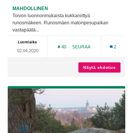
MAHDOLLINEN
Toivon luonnonmukaista kukkaniittyä
runosmäkeen. Runosmäen matonpesupaikan
vastapäätä...
Luontiaika
40
40 SEURAAJAA
SEURAA
2
02.04.2020
LUONNONKUKKIEN NIITTY
Näytä ehdotus
Luonnon