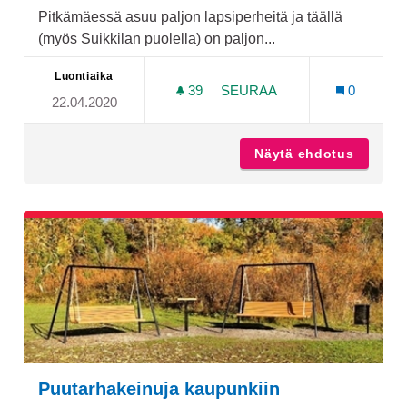
Pitkämäessä asuu paljon lapsiperheitä ja täällä
(myös Suikkilan puolella) on paljon...
Luontiaika
39
39 SEURAAJAA
SEURAA
0
22.04.2020
ULKOILUKUNTOVÄLINEITÄ
Näytä ehdotus
Ulkoilu
Puutarhakeinuja kaupunkiin