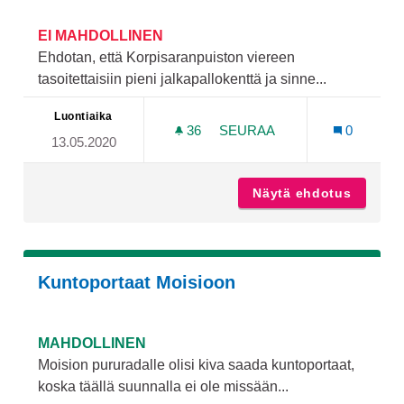
EI MAHDOLLINEN
Ehdotan, että Korpisaranpuiston viereen
tasoitettaisiin pieni jalkapallokenttä ja sinne...
Luontiaika
36
36 SEURAAJAA
SEURAA
0
13.05.2020
PELLOLLE JALKAPALLOKEN
Näytä ehdotus
Pellolle
Kuntoportaat Moisioon
MAHDOLLINEN
Moision pururadalle olisi kiva saada kuntoportaat,
koska täällä suunnalla ei ole missään...