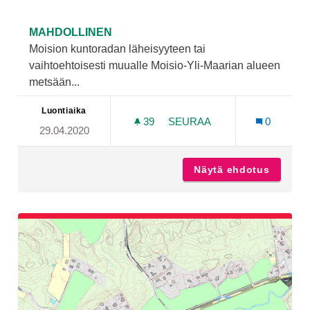
MAHDOLLINEN
Moision kuntoradan läheisyyteen tai
vaihtoehtoisesti muualle Moisio-Yli-Maarian alueen
metsään...
Luontiaika
39
39 SEURAAJAA
SEURAA
0
29.04.2020
LAAVU MOISION KUNTORA
Näytä ehdotus
Laavu M