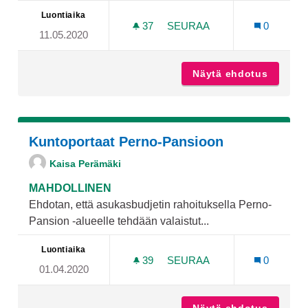
Luontiaika
37
37 SEURAAJAA
SEURAA
0
11.05.2020
KUNTOPORTAAT MOISIOO
Näytä ehdotus
Kuntopo
Kuntoportaat Perno-Pansioon
Kaisa Perämäki
MAHDOLLINEN
Ehdotan, että asukasbudjetin rahoituksella Perno-
Pansion -alueelle tehdään valaistut...
Luontiaika
39
39 SEURAAJAA
SEURAA
0
01.04.2020
KUNTOPORTAAT PERNO-P