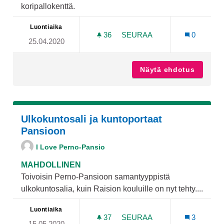
koripallokenttä.
Luontiaika
36
36 SEURAAJAA
SEURAA
0
25.04.2020
POROPUISTOON KORIPAL
Näytä ehdotus
Poropui
Ulkokuntosali ja kuntoportaat
Pansioon
I Love Perno-Pansio
MAHDOLLINEN
Toivoisin Perno-Pansioon samantyyppistä
ulkokuntosalia, kuin Raision kouluille on nyt tehty....
Luontiaika
37
37 SEURAAJAA
SEURAA
3
15.05.2020