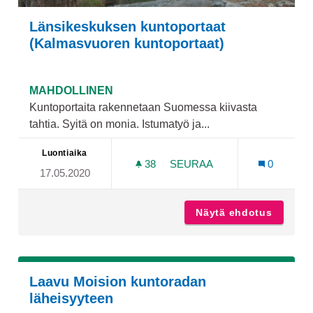
Länsikeskuksen kuntoportaat
(Kalmasvuoren kuntoportaat)
MAHDOLLINEN
Kuntoportaita rakennetaan Suomessa kiivasta
tahtia. Syitä on monia. Istumatyö ja...
Luontiaika
38
38 SEURAAJAA
SEURAA
0
17.05.2020
LÄNSIKESKUKSEN KUNTO
Näytä ehdotus
Länsike
Laavu Moision kuntoradan
läheisyyteen