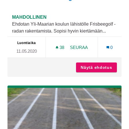
MAHDOLLINEN
Ehdotan Yli-Maarian koulun lähistölle Frisbeegolf -
radan rakentamista. Sopisi hyvin kiertämään...
Luontiaika
38
38 SEURAAJAA
SEURAA
0
11.05.2020
YLI-MAARIAAN FRISBEEGO
Näytä ehdotus
Yli-Maa