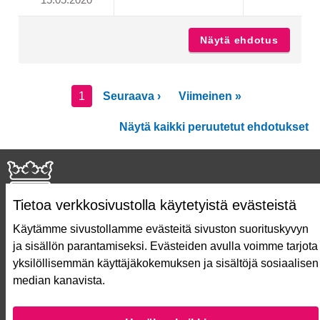
ULKOKUNTOSALI JA KUNT
Näytä ehdotus
Ulkokun
1
Seuraava ›
Viimeinen »
Näytä kaikki peruutetut ehdotukset
Tietoa verkkosivustolla käytetyistä evästeistä
Käytämme sivustollamme evästeitä sivuston suorituskyvyn
ja sisällön parantamiseksi. Evästeiden avulla voimme tarjota
Näin äänestät Asukasbudjetissa
yksilöllisemmän käyttäjäkokemuksen ja sisältöjä sosiaalisen
Asukasbudjetin vaiheet
median kanavista.
Usein kysytyt kysymykset
Käyttöehdot
Saavutettavuusseloste