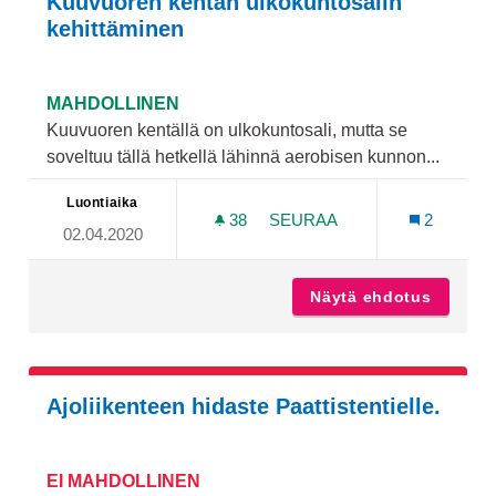
Kuuvuoren kentän ulkokuntosalin
kehittäminen
MAHDOLLINEN
Kuuvuoren kentällä on ulkokuntosali, mutta se
soveltuu tällä hetkellä lähinnä aerobisen kunnon...
Luontiaika
38
38 SEURAAJAA
SEURAA
2
02.04.2020
KUUVUOREN KENTÄN ULK
Näytä ehdotus
Kuuvuor
Ajoliikenteen hidaste Paattistentielle.
EI MAHDOLLINEN