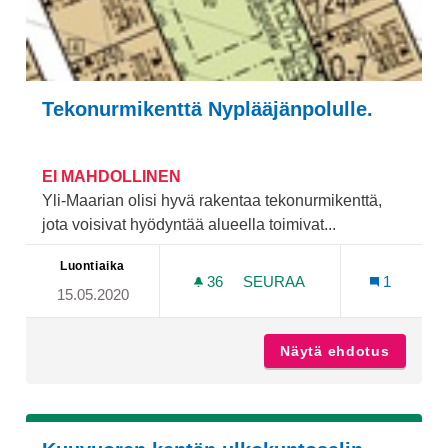
Tekonurmikenttä Nyplääjänpolulle.
EI MAHDOLLINEN
Yli-Maarian olisi hyvä rakentaa tekonurmikenttä,
jota voisivat hyödyntää alueella toimivat...
Luontiaika
36
36 SEURAAJAA
SEURAA
1
15.05.2020
TEKONURMIKENTTÄ NYPL
Näytä ehdotus
Tekonur