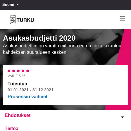
Suomi
Valitse kieli
Välj språk
Asukasbudjetti 2020
Asukasbudjettiin on varattu miljoona euroa, joka jakautuu
kahdeksan suuralueen kesken.
VAIHE 5 / 5
Toteutus
01.01.2021 - 31.12.2021
Prosessin vaiheet
Ehdotukset
Tietoa