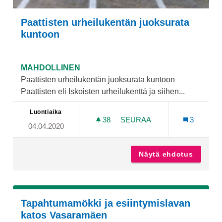
Paattisten urheilukentän juoksurata
kuntoon
MAHDOLLINEN
Paattisten urheilukentän juoksurata kuntoon
Paattisten eli Iskoisten urheilukenttä ja siihen...
Luontiaika
38
38 SEURAAJAA
SEURAA
3
04.04.2020
PAATTISTEN URHEILUKEN
Näytä ehdotus
Paattis
Tapahtumamökki ja esiintymislavan
katos Vasaramäen