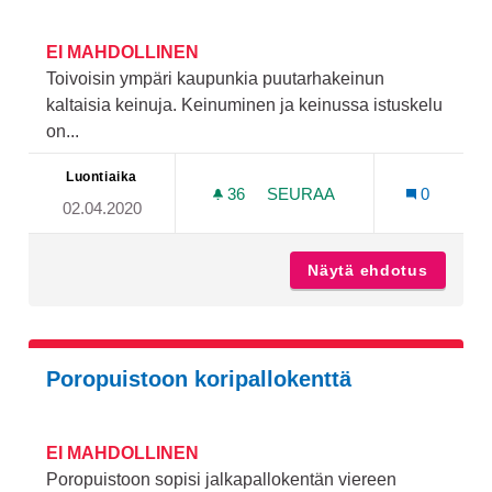
EI MAHDOLLINEN
Toivoisin ympäri kaupunkia puutarhakeinun
kaltaisia keinuja. Keinuminen ja keinussa istuskelu
on...
Luontiaika
36
36 SEURAAJAA
SEURAA
0
02.04.2020
PUUTARHAKEINUJA KAUPU
Näytä ehdotus
Puutarh
Poropuistoon koripallokenttä
EI MAHDOLLINEN
Poropuistoon sopisi jalkapallokentän viereen