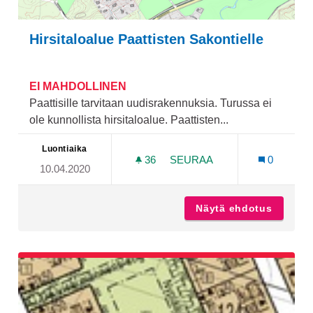
Hirsitaloalue Paattisten Sakontielle
EI MAHDOLLINEN
Paattisille tarvitaan uudisrakennuksia. Turussa ei
ole kunnollista hirsitaloalue. Paattisten...
Luontiaika
36
36 SEURAAJAA
SEURAA
0
10.04.2020
HIRSITALOALUE PAATTIST
Näytä ehdotus
Hirsita