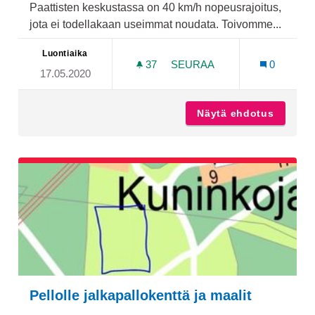
Paattisten keskustassa on 40 km/h nopeusrajoitus,
jota ei todellakaan useimmat noudata. Toivomme...
Luontiaika
37
37 SEURAAJAA
SEURAA
0
17.05.2020
AJOLIIKENTEEN HIDASTE P
Näytä ehdotus
Ajoliike
Pellolle jalkapallokenttä ja maalit